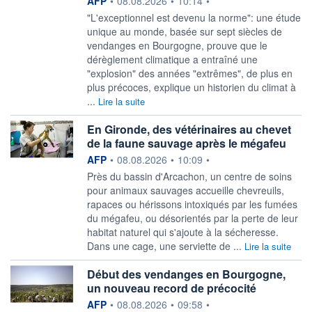
AFP
•
08.08.2026
•
10:14
•
"L'exceptionnel est devenu la norme": une étude
unique au monde, basée sur sept siècles de
vendanges en Bourgogne, prouve que le
dérèglement climatique a entraîné une
"explosion" des années "extrêmes", de plus en
plus précoces, explique un historien du climat à
...
Lire la suite
En Gironde, des vétérinaires au chevet
de la faune sauvage après le mégafeu
information fournie par
AFP
•
08.08.2026
•
10:09
•
Près du bassin d'Arcachon, un centre de soins
pour animaux sauvages accueille chevreuils,
rapaces ou hérissons intoxiqués par les fumées
du mégafeu, ou désorientés par la perte de leur
habitat naturel qui s'ajoute à la sécheresse.
Dans une cage, une serviette de ...
Lire la suite
Début des vendanges en Bourgogne,
un nouveau record de précocité
information fournie par
AFP
•
08.08.2026
•
09:58
•