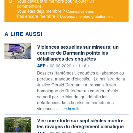
Message d'alerte
Vous devez être membre pour ajouter un
commentaire.
Vous êtes déjà membre ?
Connectez-vous
Pas encore membre ?
Devenez membre gratuitement
A LIRE AUSSI
Violences sexuelles sur mineurs: un
courrier de Darmanin pointe les
défaillances des enquêtes
information fournie par
AFP
•
08.08.2026
•
11:18
•
Dossiers "fantômes", enquêtes à l'abandon ou
perdues, manque d'effectifs... Le ministre de la
Justice Gérald Darmanin a transmis à son
homologue de l'Intérieur un courrier, révélé
samedi par Le Monde, qui détaille les
défaillances dans la prise en compte des
violences ...
Lire la suite
Vin: une étude sur sept siècles montre
les ravages du dérèglement climatique
information fournie par