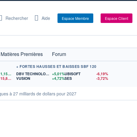
Rechercher
Aide
Espace Membre
Espace Client
Matières Premières
Forum
+ FORTES HAUSSES ET BAISSES SBF 120
1,1557
$US
DBV TECHNOLOGIES
+5,01%
UBISOFT
-6,19%
15,81
$US
VUSION
+4,72%
SES
-3,72%
es à 27 milliards de dollars pour 2027