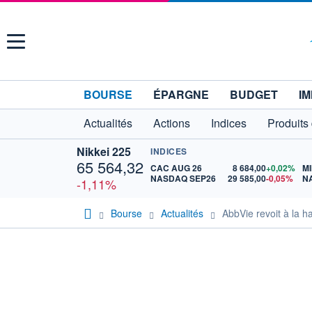
Menu
BOURSE
ÉPARGNE
BUDGET
IM
Actualités
Actions
Indices
Produits
Nikkei 225
INDICES
65 564,32
CAC AUG 26
8 684,00
+0,02%
MI
NASDAQ SEP26
29 585,00
-0,05%
N
-1,11%
Bourse
Actualités
AbbVie revoit à la 