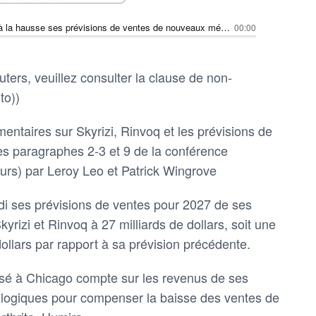
AbbVie revoit à la hausse ses prévisions de ventes de nouveaux médicaments immunologiques à 27 milliards de dollars pour 2027
00:00
ters, veuillez consulter la clause de non-
to))
entaires sur Skyrizi, Rinvoq et les prévisions de
s paragraphes 2-3 et 9 de la conférence
eurs) par Leroy Leo et Patrick Wingrove
di ses prévisions de ventes pour 2027 de ses
izi et Rinvoq à 27 milliards de dollars, soit une
ollars par rapport à sa prévision précédente.
sé à Chicago compte sur les revenus de ses
giques pour compenser la baisse des ventes de