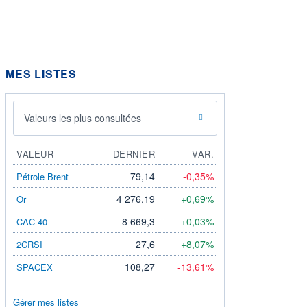
MES LISTES
Valeurs les plus consultées
VALEUR
DERNIER
VAR.
79,14
-0,35%
Pétrole Brent
4 276,19
+0,69%
Or
8 669,3
+0,03%
CAC 40
27,6
+8,07%
2CRSI
108,27
-13,61%
SPACEX
Gérer mes listes