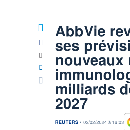
AbbVie rev
ses prévis
nouveaux
immunolog
milliards 
2027
information fournie par
REUTERS
•
02/02/2024 à 16:03