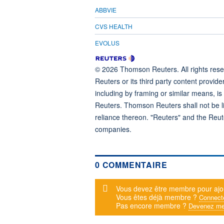
ABBVIE
CVS HEALTH
EVOLUS
© 2026 Thomson Reuters. All rights reser
Reuters or its third party content provide
including by framing or similar means, is
Reuters. Thomson Reuters shall not be lia
reliance thereon. "Reuters" and the Reut
companies.
0 COMMENTAIRE
Message d'alerte
Vous devez être membre pour ajo
Vous êtes déjà membre ?
Connect
Pas encore membre ?
Devenez me