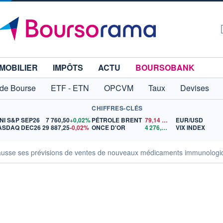
MOBILIER
IMPÔTS
ACTU
BOURSOBANK
 de Bourse
ETF - ETN
OPCVM
Taux
Devises
CHIFFRES-CLÉS
NI S&P SEP26
7 760,50
+0,02%
PÉTROLE BRENT
79,14
$US
EUR/USD
ASDAQ DEC26
29 887,25
-0,02%
ONCE D'OR
4 276,19
$US
VIX INDEX
hausse ses prévisions de ventes de nouveaux médicaments immunologiqu