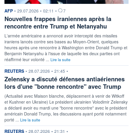
information fournie par
AFP
•
29.07.2026
•
02:11
•
7
Nouvelles frappes iraniennes après la
rencontre entre Trump et Netanyahu
L'armée américaine a annoncé avoir intercepté des missiles
iraniens lancés contre ses bases au Moyen-Orient, quelques
heures après une rencontre à Washington entre Donald Trump et
Benjamin Netanyahu à l'issue de laquelle les deux parties ont
réaffirmé leur volonté ...
Lire la suite
information fournie par
REUTERS
•
28.07.2026
•
21:45
•
Zelensky a discuté défenses antiaériennes
lors d'une "bonne rencontre" avec Trump
(Actualisé avec Maison blanche, déplacement à venir de Witkoff
et Kushner en Ukraine) Le président ukrainien Volodimir Zelensky
a déclaré avoir eu mardi une "bonne rencontre" avec le président
américain Donald Trump, les discussions ayant porté notamment
porté ...
Lire la suite
information fournie par
REUTERS
•
28.07.2026
•
21:31
•