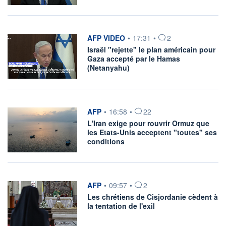
information fournie par
AFP VIDEO
•
17:31
•
2
Israël "rejette" le plan américain pour
Gaza accepté par le Hamas
(Netanyahu)
information fournie par
AFP
•
16:58
•
22
L'Iran exige pour rouvrir Ormuz que
les Etats-Unis acceptent "toutes" ses
conditions
information fournie par
AFP
•
09:57
•
2
Les chrétiens de Cisjordanie cèdent à
la tentation de l'exil