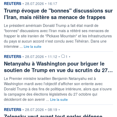
information fournie par
REUTERS
•
28.07.2026
•
16:17
Trump évoque de "bonnes" discussions sur
l'Iran, mais réitère sa menace de frappes
Le président américain Donald Trump ‌a fait état mardi de
"bonnes" discussions avec l'Iran mais a réitéré ses menaces de ​
frapper le site iranien de "Pickaxe Mountain" et les infrastructures
du pays si aucun accord n'est conclu avec Téhéran. Dans une
interview ...
Lire la suite
information fournie par
REUTERS
•
28.07.2026
•
11:12
•
1
•
Netanyahu à Washington pour briguer le
soutien de Trump en vue du scrutin du 27…
Le Premier ministre israélien Benjamin Netanyahu est à
Washington mardi avec l'objectif d'afficher son entente avec
Donald Trump à des fins de politique intérieure, alors que s'ouvre
la campagne des élections législatives du 27 octobre qui
décideront de son avenir ...
Lire la suite
information fournie par
REUTERS
•
28.07.2026
•
08:19
•
Zelensky veut avant tout parler défense