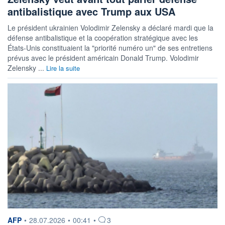
antibalistique avec Trump aux USA
Le président ukrainien Volodimir Zelensky a déclaré mardi que la
défense antibalistique et la coopération stratégique avec les
États-Unis constituaient la "priorité numéro un" de ses entretiens
prévus avec le président américain Donald Trump. Volodimir
Zelensky ...
Lire la suite
information fournie par
AFP
•
28.07.2026
•
00:41
•
3