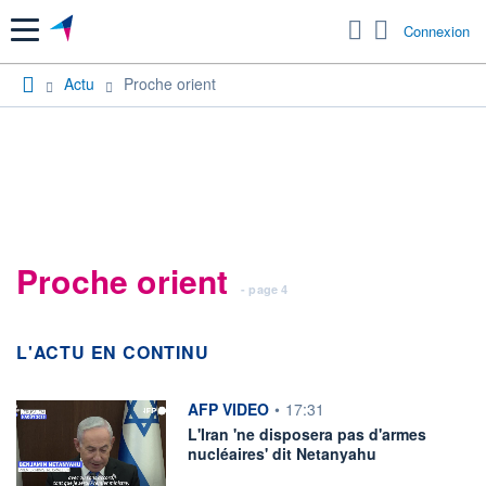
Menu
Connexion
Actu
Proche orient
Proche orient
- page 4
L'ACTU EN CONTINU
information fournie par
AFP VIDEO
•
17:31
L'Iran 'ne disposera pas d'armes
nucléaires' dit Netanyahu