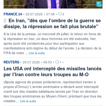
information fournie par
FRANCE 24
•
29.07.2026
•
07:48
•
3
En Iran, "dès que l'ombre de la guerre se
dissipe, la répression se fait plus brutale"
A la Une de la presse, ce mercredi 29 juillet, le retour en force de
la répression en Iran, où deux hommes ont été exécutés, hier,
après avoir été condamnés pour leur participation aux
manifestations anti-régime du début de l’année. La décision de la
FIFA de créer ...
Lire la suite
information fournie par
REUTERS
•
29.07.2026
•
06:53
•
1
•
Les USA ont intercepté des missiles lancés
par l'Iran contre leurs troupes au M-O
(Ajoute agence de presse jordanienne, représentant iranien à
propos d'Ormuz) L'armée américaine a déclaré avoir intercepté
mardi soir des missiles balistiques lancés par l'Iran en direction
des troupes américaines au Moyen-Orient, précisant que tous les
missiles ...
Lire la suite