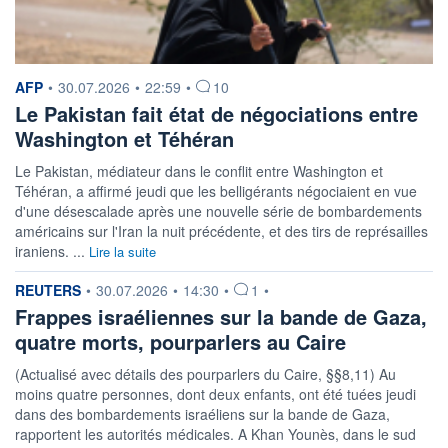
information fournie par
AFP
•
30.07.2026
•
22:59
•
10
Le Pakistan fait état de négociations entre
Washington et Téhéran
Le Pakistan, médiateur dans le conflit entre Washington et
Téhéran, a affirmé jeudi que les belligérants négociaient en vue
d'une désescalade après une nouvelle série de bombardements
américains sur l'Iran la nuit précédente, et des tirs de représailles
iraniens. ...
Lire la suite
information fournie par
REUTERS
•
30.07.2026
•
14:30
•
1
•
Frappes israéliennes sur la bande de Gaza,
quatre morts, pourparlers au Caire
(Actualisé avec détails des pourparlers du Caire, §§8,11) Au
moins quatre personnes, dont deux enfants, ont été tuées jeudi
dans des bombardements israéliens sur la bande de Gaza,
rapportent les autorités médicales. A Khan Younès, dans le sud