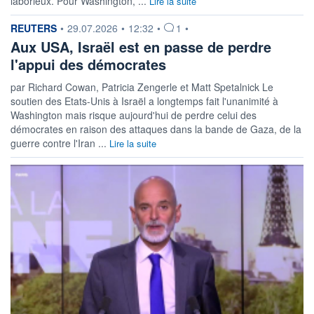
laborieux. Pour Washington, ...
Lire la suite
information fournie par
REUTERS
•
29.07.2026
•
12:32
•
1
•
Aux USA, Israël est en passe de perdre
l'appui des démocrates
par Richard Cowan, Patricia Zengerle et Matt Spetalnick Le
soutien des Etats-Unis à Israël a longtemps fait l'unanimité à
Washington mais risque aujourd'hui de perdre celui des
démocrates en raison des attaques dans la bande de Gaza, de la
guerre contre l'Iran ...
Lire la suite