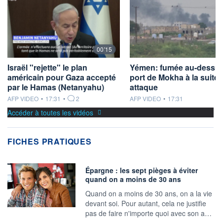
00'15
Israël "rejette" le plan
Yémen: fumée au-dessu
américain pour Gaza accepté
port de Mokha à la suite
par le Hamas (Netanyahu)
attaque
information fournie par
information fournie par
AFP VIDEO
•
17:31
•
2
AFP VIDEO
•
17:31
Accéder à toutes les vidéos
FICHES PRATIQUES
Épargne : les sept pièges à éviter
quand on a moins de 30 ans
Quand on a moins de 30 ans, on a la vie
devant soi. Pour autant, cela ne justifie
pas de faire n'importe quoi avec son a…