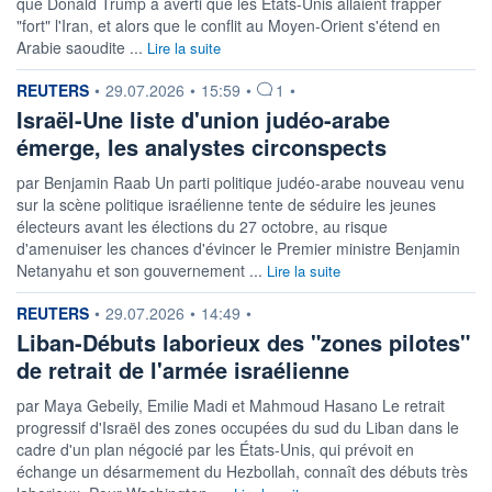
que Donald Trump a averti que les Etats-Unis allaient frapper
"fort" l'Iran, et alors que le conflit au Moyen-Orient s'étend en
Arabie saoudite ...
Lire la suite
information fournie par
REUTERS
•
29.07.2026
•
15:59
•
1
•
Israël-Une liste d'union judéo-arabe
émerge, les analystes circonspects
par Benjamin Raab Un parti politique judéo-arabe nouveau venu
sur la scène politique israélienne tente de séduire les jeunes
électeurs avant les élections du 27 octobre, au risque
d'amenuiser les chances d'évincer le Premier ministre Benjamin
Netanyahu et son gouvernement ...
Lire la suite
information fournie par
REUTERS
•
29.07.2026
•
14:49
•
Liban-Débuts laborieux des "zones pilotes"
de retrait de l'armée israélienne
par Maya Gebeily, Emilie Madi et Mahmoud Hasano Le retrait
progressif d'Israël des zones occupées du sud du Liban dans le
cadre d'un plan négocié par les États-Unis, qui prévoit en
échange un désarmement du Hezbollah, connaît des débuts très