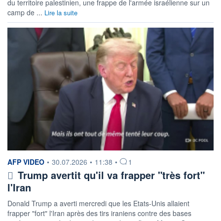
du territoire palestinien, une frappe de l'armée israélienne sur un
camp de ...
Lire la suite
information fournie par
AFP VIDEO
•
30.07.2026
•
11:38
•
1
Trump avertit qu'il va frapper "très fort"
l'Iran
Donald Trump a averti mercredi que les Etats-Unis allaient
frapper "fort" l'Iran après des tirs iraniens contre des bases