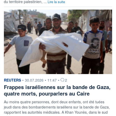
du territoire palestinien, ...
Lire la suite
information fournie par
REUTERS
•
30.07.2026
•
11:47
•
2
Frappes israéliennes sur la bande de Gaza,
quatre morts, pourparlers au Caire
Au moins quatre personnes, ‌dont deux enfants, ont été tuées
jeudi dans des bombardements israéliens sur la bande ​de Gaza,
rapportent les autorités médicales. A Khan Younès, dans le sud