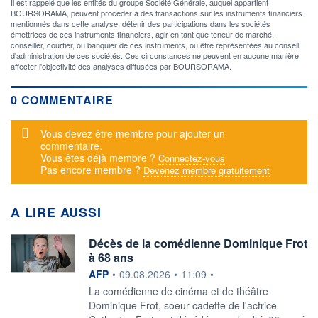
Il est rappelé que les entités du groupe Société Générale, auquel appartient
BOURSORAMA, peuvent procéder à des transactions sur les instruments financiers
mentionnés dans cette analyse, détenir des participations dans les sociétés
émettrices de ces instruments financiers, agir en tant que teneur de marché,
conseiller, courtier, ou banquier de ces instruments, ou être représentées au conseil
d'administration de ces sociétés. Ces circonstances ne peuvent en aucune manière
affecter l'objectivité des analyses diffusées par BOURSORAMA.
0 COMMENTAIRE
Message d'alerte
Vous devez être membre pour ajouter un
commentaire.
Vous êtes déjà membre ?
Connectez-vous
Pas encore membre ?
Devenez membre gratuitement
A LIRE AUSSI
Décès de la comédienne Dominique Frot
à 68 ans
information fournie par
AFP
•
09.08.2026
•
11:09
•
La comédienne de cinéma et de théâtre
Dominique Frot, soeur cadette de l'actrice