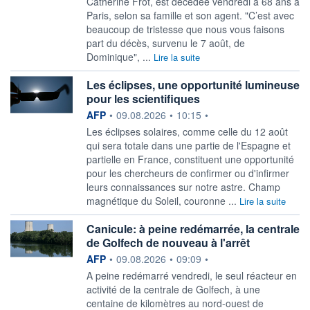
Catherine Frot, est décédée vendredi à 68 ans à
Paris, selon sa famille et son agent. "C’est avec
beaucoup de tristesse que nous vous faisons
part du décès, survenu le 7 août, de
Dominique", ...
Lire la suite
Les éclipses, une opportunité lumineuse
pour les scientifiques
information fournie par
AFP
•
09.08.2026
•
10:15
•
Les éclipses solaires, comme celle du 12 août
qui sera totale dans une partie de l'Espagne et
partielle en France, constituent une opportunité
pour les chercheurs de confirmer ou d'infirmer
leurs connaissances sur notre astre. Champ
magnétique du Soleil, couronne ...
Lire la suite
Canicule: à peine redémarrée, la centrale
de Golfech de nouveau à l'arrêt
information fournie par
AFP
•
09.08.2026
•
09:09
•
A peine redémarré vendredi, le seul réacteur en
activité de la centrale de Golfech, à une
centaine de kilomètres au nord-ouest de