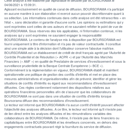
Cette analyse a été élaborée par AlphaValue et diffusée par BOURSORAMA le
04/06/2021 à 15:09:31.
Agissant exclusivement en qualité de canal de diffusion, BOURSORAMA n'a participé
en aucune manière à son élaboration ni exercé aucun pouvoir discrétionnaire quant à
sa sélection. Les informations contenues dans cette analyse ont été retranscrites « en
l'état », sans déclaration ni garantie d'aucune sorte. Les opinions ou estimations qui y
sont exprimées sont celles de ses auteurs et ne sauraient refléter le point de vue de
BOURSORAMA. Sous réserves des lois applicables, ni l'information contenue, ni les
analyses qui y sont exprimées ne sauraient engager la responsabilité
BOURSORAMA. Le contenu de l'analyse mis à disposition par BOURSORAMA est
fourni uniquement à titre d'information et n'a pas de valeur contractuelle. Il constitue
ainsi une simple aide à la décision dont l'utilisateur conserve l'absolue maîtrise.
BOURSORAMA est un établissement de crédit de droit français agréé par l'Autorité de
Contrôle Prudentiel et de Résolution (« ACPR ») et par l'Autorité des Marchés
Financiers (« AMF ») en qualité de Prestataire de services d'investissement et sous la
surveillance prudentielle de la Banque Centrale Européenne (« BCE »).
Conformément à la réglementation en vigueur, BOURSORAMA établit et maintient
opérationnelle une politique de gestion des conflits d'intérêts et met en place des
mesures administratives et organisationnelles afin de prévenir, identifier et gérer les
situations de conflits d'intérêts eu égard aux recommandations d'investissement
diffusées. Ces règles contiennent notamment des dispositions relatives aux
opérations financières personnelles afin de s'assurer que les collaborateurs de
BOURSORAMA ne sont pas dans une situation de conflits d'intérêts lorsque
Boursorama diffuse des recommandations d'investissement.
Le lecteur est informé que BOURSORAMA n'a aucun conflit d'intérêt pouvant affecter
l'objectivité des analyses diffusées. A ce titre, le lecteur est informé qu'il n'existe pas
de lien direct entre les analyses diffusées et les rémunérations variables des
collaborateurs de BOURSORAMA. De même, il n'existe pas de liens financiers ou
capitalistiques entre BOURSORAMA et les émetteurs concernés, en dehors des
engagements contractuels pouvant régir la fourniture du service de diffusion.