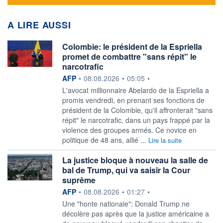
A LIRE AUSSI
Colombie: le président de la Espriella
promet de combattre "sans répit" le
narcotrafic
information fournie par
AFP
•
08.08.2026
•
05:05
•
L'avocat millionnaire Abelardo de la Espriella a
promis vendredi, en prenant ses fonctions de
président de la Colombie, qu'il affronterait "sans
répit" le narcotrafic, dans un pays frappé par la
violence des groupes armés. Ce novice en
politique de 48 ans, allié ...
Lire la suite
La justice bloque à nouveau la salle de
bal de Trump, qui va saisir la Cour
suprême
information fournie par
AFP
•
08.08.2026
•
01:27
•
Une "honte nationale": Donald Trump ne
décolère pas après que la justice américaine a