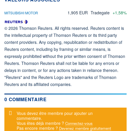
1,905 EUR
Tradegate
+1,58%
MITSUBISHI MOTOR
© 2026 Thomson Reuters. All rights reserved. Reuters content is
the intellectual property of Thomson Reuters or its third party
content providers. Any copying, republication or redistribution of
Reuters content, including by framing or similar means, is
expressly prohibited without the prior written consent of Thomson
Reuters. Thomson Reuters shall not be liable for any errors or
delays in content, or for any actions taken in reliance thereon.
"Reuters" and the Reuters Logo are trademarks of Thomson
Reuters and its affiliated companies.
0 COMMENTAIRE
Message d'alerte
Vous devez être membre pour ajouter un
commentaire.
Vous êtes déjà membre ?
Connectez-vous
Pas encore membre ?
Devenez membre gratuitement