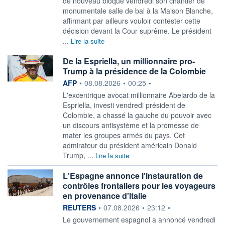
de nouveau bloqué vendredi son chantier de
monumentale salle de bal à la Maison Blanche,
affirmant par ailleurs vouloir contester cette
décision devant la Cour suprême. Le président
...
Lire la suite
De la Espriella, un millionnaire pro-
Trump à la présidence de la Colombie
information fournie par
AFP
•
08.08.2026
•
00:25
•
L'excentrique avocat millionnaire Abelardo de la
Espriella, investi vendredi président de
Colombie, a chassé la gauche du pouvoir avec
un discours antisystème et la promesse de
mater les groupes armés du pays. Cet
admirateur du président américain Donald
Trump, ...
Lire la suite
L'Espagne annonce l'instauration de
contrôles frontaliers pour les voyageurs
en provenance d'Italie
information fournie par
REUTERS
•
07.08.2026
•
23:12
•
‌Le gouvernement espagnol a ​annoncé vendredi