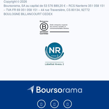
Copyright © 2026
Boursorama, SA au capital de 53 576 889,20 € – RCS Nanterre 351 058 151
– TVA FR 69 351 058 151 – 44 rue Traversière, CS 80134, 92772
BOULOGNE BILLANCOURT CEDEX
Boursorama sur Facebook
Boursorama sur X
Boursorama sur Youtu