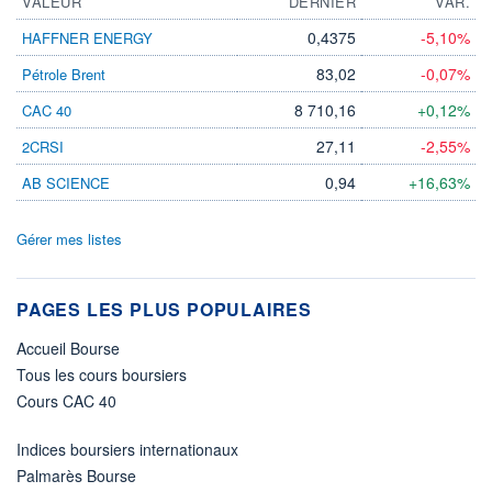
VALEUR
DERNIER
VAR.
0,4375
-5,10%
HAFFNER ENERGY
83,02
-0,07%
Pétrole Brent
8 710,16
+0,12%
CAC 40
27,11
-2,55%
2CRSI
0,94
+16,63%
AB SCIENCE
Gérer mes listes
PAGES LES PLUS POPULAIRES
Accueil Bourse
Tous les cours boursiers
Cours CAC 40
Indices boursiers internationaux
Palmarès Bourse