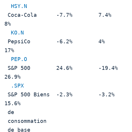
HSY.N
 Coca-Cola      -7.7%        7.4%         
8%

KO.N
 PepsiCo        -6.2%        4%           
17%

PEP.O
 S&P 500        24.6%        -19.4%       
26.9%

.SPX
 S&P 500 Biens  -2.3%        -3.2%        
15.6%

 de                                       

 consommation                             

 de base                                  
