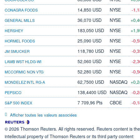
14,850 USD
NYSE
-1,
CONAGRA FOODS
36,070 USD
NYSE
+0,
GENERAL MILLS
183,050 USD
NYSE
+1,
HERSHEY
25,090 USD
NYSE
-0,
HORMEL FOODS
118,780 USD
NYSE
-0,
JM SMUCKER
52,060 USD
NYSE
-2,
LAMB WST HLDG-WI
52,280 USD
NYSE
-0,
MCCORMIC NON VTG
62,7500 USD
NASDAQ
+0,
MONDELEZ INTL RG-A
138,4400 USD
NASDAQ
-0,
PEPSICO
7 709,96 Pts
CBOE
-0,
S&P 500 INDEX
Afficher toutes les valeurs associées
© 2026 Thomson Reuters. All rights reserved. Reuters content is the
intellectual property of Thomson Reuters or its third party content