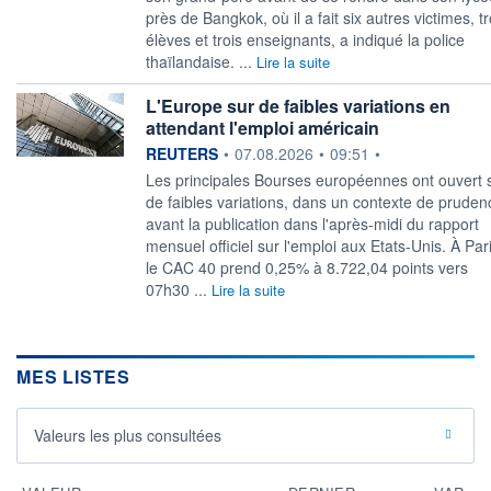
près de Bangkok, où il a fait six autres victimes, tr
élèves et trois enseignants, a indiqué la police
thaïlandaise. ...
Lire la suite
L'Europe sur de faibles variations en
attendant l'emploi américain
information fournie par
REUTERS
•
07.08.2026
•
09:51
•
Les principales Bourses européennes ont ouvert 
de faibles variations, ‌dans un contexte de pruden
avant la publication dans l'après-midi du rapport
mensuel officiel sur l'emploi aux Etats-Unis. À Pari
le CAC 40 prend ​0,25% à 8.722,04 points vers
07h30 ...
Lire la suite
MES LISTES
Valeurs les plus consultées