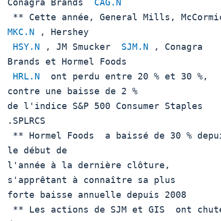
Conagra Brands  
CAG.N
MKC.N
 , Hershey

HSY.N
 , JM Smucker  
SJM.N
 , Conagra 
Brands et Hormel Foods

HRL.N
  ont perdu entre 20 % et 30 %, 
contre une baisse de 2 %

de l'indice S&P 500 Consumer Staples  
.SPLRCS 

 ** Hormel Foods  a baissé de 30 % depuis 
le début de

l'année à la dernière clôture, 
s'apprêtant à connaître sa plus

forte baisse annuelle depuis 2008

 ** Les actions de SJM et GIS  ont chuté 