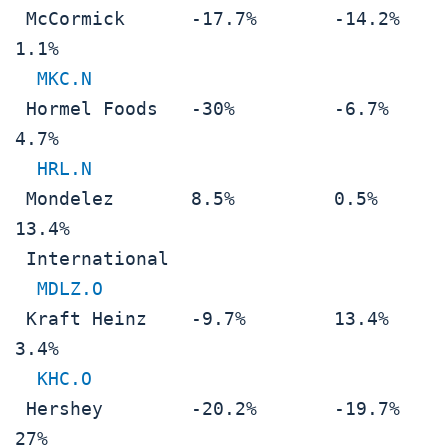
 McCormick      -17.7%       -14.2%       
1.1%

MKC.N
 Hormel Foods   -30%         -6.7%        
4.7%

HRL.N
 Mondelez       8.5%         0.5%         
13.4%

 International                            

MDLZ.O
 Kraft Heinz    -9.7%        13.4%        
3.4%

KHC.O
 Hershey        -20.2%       -19.7%       
27%
