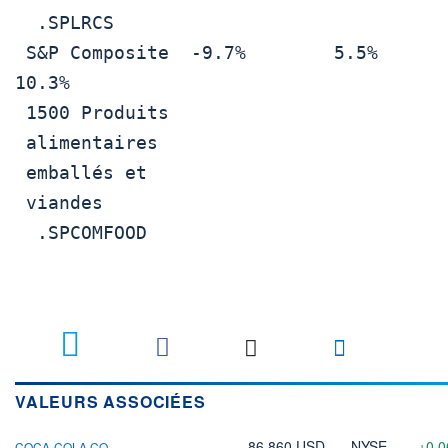
  .SPLRCS                                 

 S&P Composite  -9.7%        5.5%         
10.3%

 1500 Produits                            

 alimentaires                             

 emballés et                              

 viandes                                  

  .SPCOMFOOD                              

VALEURS ASSOCIÉES
86,860 USD
NYSE
+0,
COCA-COLA CO