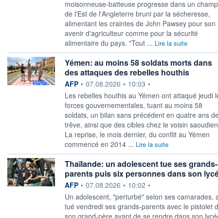
moisonneuse-batteuse progresse dans un champ
de l'Est de l'Angleterre bruni par la sécheresse,
alimentant les craintes de John Pawsey pour son
avenir d'agriculteur comme pour la sécurité
alimentaire du pays. "Tout ...
Lire la suite
Yémen: au moins 58 soldats morts dans
des attaques des rebelles houthis
information fournie par
AFP
•
07.08.2026
•
10:03
•
Les rebelles houthis au Yémen ont attaqué jeudi l
forces gouvernementales, tuant au moins 58
soldats, un bilan sans précédent en quatre ans d
trêve, ainsi que des cibles chez le voisin saoudien
La reprise, le mois dernier, du conflit au Yémen
commencé en 2014 ...
Lire la suite
Thaïlande: un adolescent tue ses grands-
parents puis six personnes dans son lyc
information fournie par
AFP
•
07.08.2026
•
10:02
•
Un adolescent, "perturbé" selon ses camarades, 
tué vendredi ses grands-parents avec le pistolet 
son grand-père avant de se rendre dans son lycé