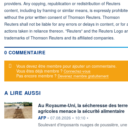
providers. Any copying, republication or redistribution of Reuters
content, including by framing or similar means, is expressly prohibit
without the prior written consent of Thomson Reuters. Thomson
Reuters shall not be liable for any errors or delays in content, or for 
actions taken in reliance thereon. "Reuters" and the Reuters Logo a
trademarks of Thomson Reuters and its affiliated companies.
0 COMMENTAIRE
Message d'alerte
Vous devez être membre pour ajouter un commentaire.
Vous êtes déjà membre ?
Connectez-vous
Pas encore membre ?
Devenez membre gratuitement
A LIRE AUSSI
Au Royaume-Uni, la sécheresse des terre
agricoles menace la sécurité alimentaire
information fournie par
AFP
•
07.08.2026
•
10:10
•
Soulevant d'imposants nuages de poussière, une