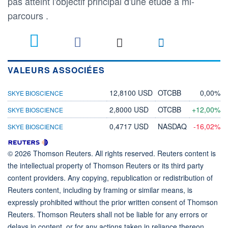
pas atteint l'objectif principal d'une étude à mi-
parcours .
VALEURS ASSOCIÉES
12,8100 USD
OTCBB
0,00%
SKYE BIOSCIENCE
2,8000 USD
OTCBB
+12,00%
SKYE BIOSCIENCE
0,4717 USD
NASDAQ
-16,02%
SKYE BIOSCIENCE
© 2026 Thomson Reuters. All rights reserved. Reuters content is
the intellectual property of Thomson Reuters or its third party
content providers. Any copying, republication or redistribution of
Reuters content, including by framing or similar means, is
expressly prohibited without the prior written consent of Thomson
Reuters. Thomson Reuters shall not be liable for any errors or
delays in content, or for any actions taken in reliance thereon.