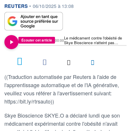
information fournie par
REUTERS
•
06/10/2025 à 13:08
Le médicament contre l'obésité de
Écouter cet article
00:00
Skye Bioscience n'atteint pas
l'objectif principal de l'étude à mi-
parcours
((Traduction automatisée par Reuters à l'aide de
l'apprentissage automatique et de l'IA générative,
veuillez vous référer à l'avertissement suivant:
https://bit.ly/rtrsauto))
Skye Bioscience SKYE.O a déclaré lundi que son
médicament expérimental contre l'obésité n'avait