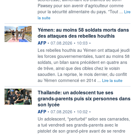
Pawsey pour son avenir d'agriculteur comme
pour la sécurité alimentaire du pays. "Tout ...
Lire
la suite
Yémen: au moins 58 soldats morts dans
des attaques des rebelles houthis
information fournie par
AFP
•
07.08.2026
•
10:03
•
Les rebelles houthis au Yémen ont attaqué jeudi
les forces gouvernementales, tuant au moins 58
soldats, un bilan sans précédent en quatre ans
de trêve, ainsi que des cibles chez le voisin
saoudien. La reprise, le mois dernier, du conflit
au Yémen commencé en 2014 ...
Lire la suite
Thaïlande: un adolescent tue ses
grands-parents puis six personnes dans
son lycée
information fournie par
AFP
•
07.08.2026
•
10:02
•
Un adolescent, "perturbé" selon ses camarades,
a tué vendredi ses grands-parents avec le
pistolet de son grand-père avant de se rendre