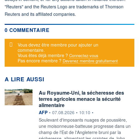
"Reuters" and the Reuters Logo are trademarks of Thomson
Reuters and its affiliated companies.
0 COMMENTAIRE
Message d'alerte
Vous devez être membre pour ajouter un
commentaire.
Vous êtes déjà membre ?
Connectez-vous
Pas encore membre ?
Devenez membre gratuitement
A LIRE AUSSI
Au Royaume-Uni, la sécheresse des
terres agricoles menace la sécurité
alimentaire
information fournie par
AFP
•
07.08.2026
•
10:10
•
Soulevant d'imposants nuages de poussière,
une moisonneuse-batteuse progresse dans un
champ de l'Est de l'Angleterre bruni par la
sécheresse, alimentant les craintes de John