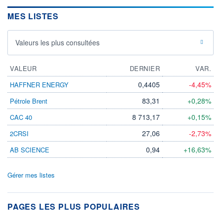
MES LISTES
Valeurs les plus consultées
VALEUR
DERNIER
VAR.
0,4405
-4,45%
HAFFNER ENERGY
83,31
+0,28%
Pétrole Brent
8 713,17
+0,15%
CAC 40
27,06
-2,73%
2CRSI
0,94
+16,63%
AB SCIENCE
Gérer mes listes
PAGES LES PLUS POPULAIRES