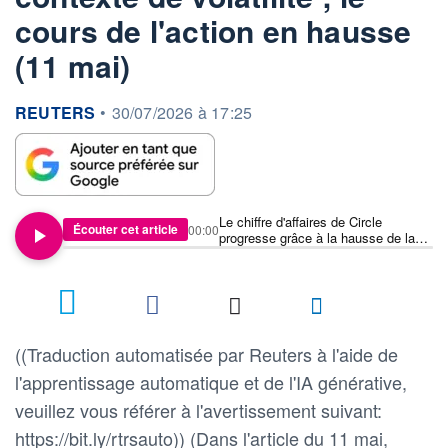
cours de l'action en hausse
(11 mai)
information fournie par
REUTERS
•
30/07/2026 à 17:25
Le chiffre d'affaires de Circle
Écouter cet article
00:00
progresse grâce à la hausse de la
demande de stablecoins dans un
contexte de volatilité ; le cours de
l'action en hausse (11 mai)
((Traduction automatisée par Reuters à l'aide de
l'apprentissage automatique et de l'IA générative,
veuillez vous référer à l'avertissement suivant:
https://bit.ly/rtrsauto)) (Dans l'article du 11 mai,