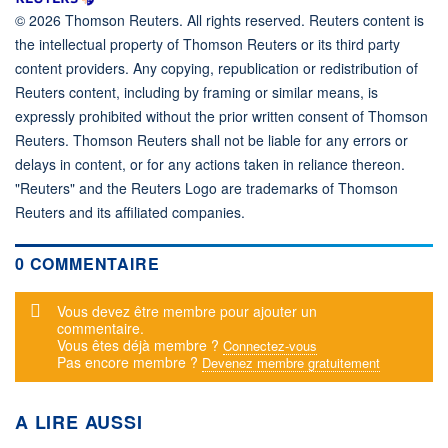
© 2026 Thomson Reuters. All rights reserved. Reuters content is
the intellectual property of Thomson Reuters or its third party
content providers. Any copying, republication or redistribution of
Reuters content, including by framing or similar means, is
expressly prohibited without the prior written consent of Thomson
Reuters. Thomson Reuters shall not be liable for any errors or
delays in content, or for any actions taken in reliance thereon.
"Reuters" and the Reuters Logo are trademarks of Thomson
Reuters and its affiliated companies.
0 COMMENTAIRE
Message d'alerte
Vous devez être membre pour ajouter un
commentaire.
Vous êtes déjà membre ?
Connectez-vous
Pas encore membre ?
Devenez membre gratuitement
A LIRE AUSSI