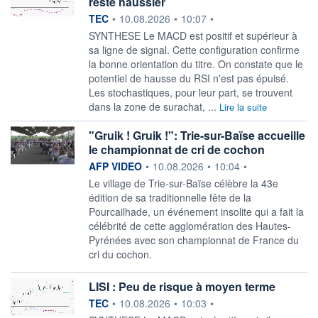
reste haussier
information fournie par
TEC
•
10.08.2026
•
10:07
•
SYNTHESE Le MACD est positif et supérieur à
sa ligne de signal. Cette configuration confirme
la bonne orientation du titre. On constate que le
potentiel de hausse du RSI n'est pas épuisé.
Les stochastiques, pour leur part, se trouvent
dans la zone de surachat, ...
Lire la suite
"Gruik ! Gruik !": Trie-sur-Baïse accueille
le championnat de cri de cochon
information fournie par
AFP VIDEO
•
10.08.2026
•
10:04
•
Le village de Trie-sur-Baïse célèbre la 43e
édition de sa traditionnelle fête de la
Pourcailhade, un événement insolite qui a fait la
célébrité de cette agglomération des Hautes-
Pyrénées avec son championnat de France du
cri du cochon.
LISI : Peu de risque à moyen terme
information fournie par
TEC
•
10.08.2026
•
10:03
•