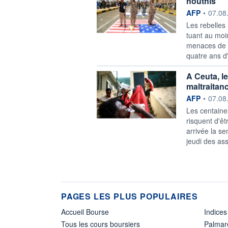
houthis
information f
AFP
•
07.08
Les rebelles
tuant au moin
menaces de r
quatre ans d'h
A Ceuta, l
maltraitan
information f
AFP
•
07.08
Les centaine
risquent d'êt
arrivée la s
jeudi des asso
PAGES LES PLUS POPULAIRES
Accueil Bourse
Indices
Tous les cours boursiers
Palmar