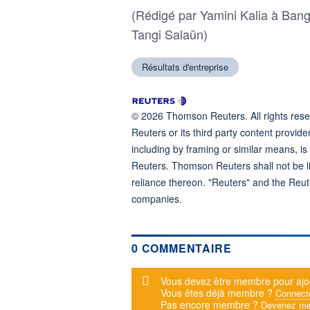
(Rédigé par Yamini Kalia à Banga
Tangi Salaün)
Résultats d'entreprise
© 2026 Thomson Reuters. All rights reser
Reuters or its third party content provide
including by framing or similar means, is
Reuters. Thomson Reuters shall not be lia
reliance thereon. "Reuters" and the Reut
companies.
0 COMMENTAIRE
Message d'alerte
Vous devez être membre pour ajo
Vous êtes déjà membre ?
Connect
Pas encore membre ?
Devenez me