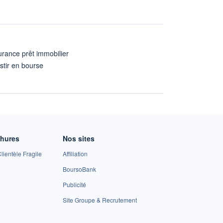
rance prêt immobilier
stir en bourse
A
chures
Nos sites
lientèle Fragile
Affiliation
BoursoBank
Publicité
Site Groupe & Recrutement