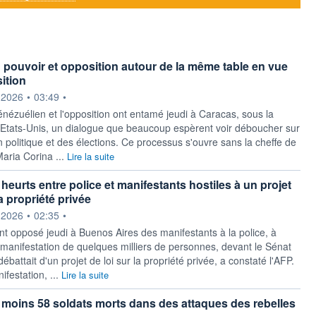
 pouvoir et opposition autour de la même table en vue
ition
ournie par
.2026
•
03:49
•
énézuélien et l'opposition ont entamé jeudi à Caracas, sous la
 Etats-Unis, un dialogue que beaucoup espèrent voir déboucher sur
n politique et des élections. Ce processus s'ouvre sans la cheffe de
Maria Corina ...
Lire la suite
heurts entre police et manifestants hostiles à un projet
la propriété privée
ournie par
.2026
•
02:35
•
nt opposé jeudi à Buenos Aires des manifestants à la police, à
e manifestation de quelques milliers de personnes, devant le Sénat
débattait d'un projet de loi sur la propriété privée, a constaté l'AFP.
ifestation, ...
Lire la suite
moins 58 soldats morts dans des attaques des rebelles