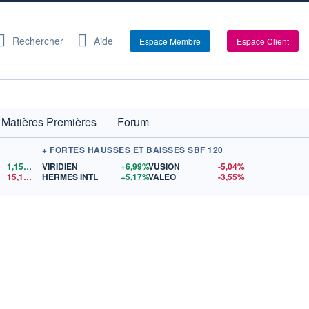
Rechercher
Aide
Espace Membre
Espace Client
Matières Premières
Forum
+ FORTES HAUSSES ET BAISSES SBF 120
1,1521
$US
VIRIDIEN
+6,99%
VUSION
-5,04%
15,15
$US
HERMES INTL
+5,17%
VALEO
-3,55%