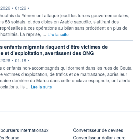
ournie par
.2026
•
01:26
•
 houthis du Yémen ont attaqué jeudi les forces gouvernementales,
s 58 soldats, et des cibles en Arabie saoudite, s'attirant des
eprésailles à ces opérations au bilan sans précédent en plus de
ostilités. La reprise, ...
Lire la suite
es enfants migrants risquent d'être victimes de
ce et d'exploitation, avertissent des ONG
ournie par
.2026
•
01:18
•
s d'enfants non-accompagnés qui dorment dans les rues de Ceuta
re victimes d'exploitation, de trafics et de maltraitance, après leur
emaine dernière du Maroc dans cette enclave espagnole, ont alerté
ciations. Ils ...
Lire la suite
 boursiers internationaux
Convertisseur de devises
ès Bourse
Convertisseur dollar / euro