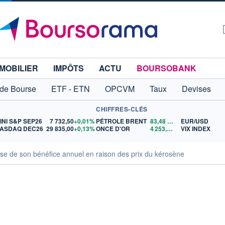
MOBILIER
IMPÔTS
ACTU
BOURSOBANK
 de Bourse
ETF - ETN
OPCVM
Taux
Devises
CHIFFRES-CLÉS
INI S&P SEP26
7 732,50
+0,01%
PÉTROLE BRENT
83,48
$US
EUR/USD
ASDAQ DEC26
29 835,00
+0,13%
ONCE D'OR
4 253,80
$US
VIX INDEX
sse de son bénéfice annuel en raison des prix du kérosène