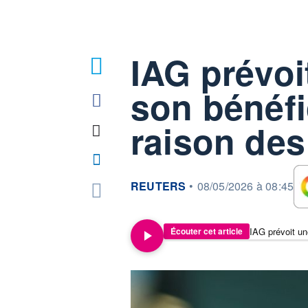
IAG prévoi
son bénéfi
raison des
information fournie par
REUTERS
•
08/05/2026 à 08:45
Écouter cet article