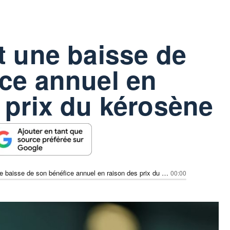
t une baisse de
ce annuel en
 prix du kérosène
IAG prévoit une baisse de son bénéfice annuel en raison des prix du kérosène
00:00