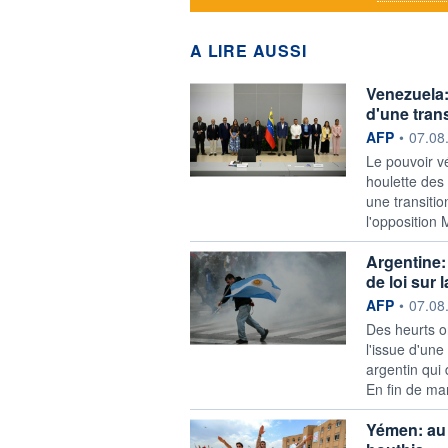
A LIRE AUSSI
Venezuela:
d'une trans
information f
AFP
•
07.08
Le pouvoir v
houlette des
une transitio
l'opposition 
Argentine: 
de loi sur 
information f
AFP
•
07.08
Des heurts o
l'issue d'un
argentin qui 
En fin de man
Yémen: au 