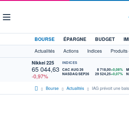
Menu
BOURSE
ÉPARGNE
BUDGET
IM
Actualités
Actions
Indices
Produits
Nikkei 225
INDICES
65 044,63
CAC AUG 26
8 718,00
+0,08%
M
NASDAQ SEP26
29 524,25
+0,07%
N
-0,97%
Bourse
Actualités
IAG prévoit une bai