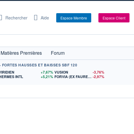
Rechercher
Aide
Espace Membre
Espace Client
Matières Premières
Forum
+ FORTES HAUSSES ET BAISSES SBF 120
S
VIRIDIEN
+7,67%
VUSION
-3,76%
HERMES INTL
+5,21%
FORVIA (EX FAURECIA)
-2,97%