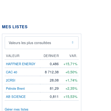
MES LISTES
Valeurs les plus consultées
VALEUR
DERNIER
VAR.
0,486
+15,71%
HAFFNER ENERGY
8 712,38
+0,50%
CAC 40
28,08
+1,74%
2CRSI
81,29
+2,35%
Pétrole Brent
0,811
+15,53%
AB SCIENCE
Gérer mes listes