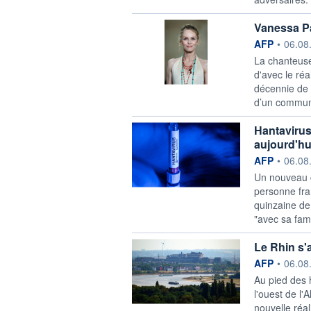
Vanessa Pa
information f
AFP
•
06.08
La chanteuse
d'avec le ré
décennie de
d’un commun 
Hantavirus 
aujourd'hu
information f
AFP
•
06.08
Un nouveau c
personne fra
quinzaine de 
"avec sa fam
Le Rhin s'
information f
AFP
•
06.08
Au pied des 
l'ouest de l'
nouvelle réa