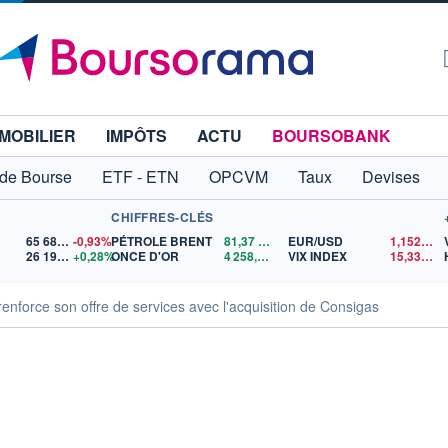
MOBILIER
IMPÔTS
ACTU
BOURSOBANK
 de Bourse
ETF - ETN
OPCVM
Taux
Devises
CHIFFRES-CLÉS
65 683,26
-0,93%
PÉTROLE BRENT
81,37
$US
EUR/USD
1,1523
$U
26 199,23
+0,28%
ONCE D'OR
4 258,81
$US
VIX INDEX
15,33
$US
enforce son offre de services avec l'acquisition de Consigas