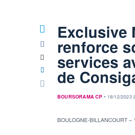
Exclusive
renforce s
services a
de Consig
information fournie par
BOURSORAMA CP
•
18/12/2023 
BOULOGNE-BILLANCOURT – 18