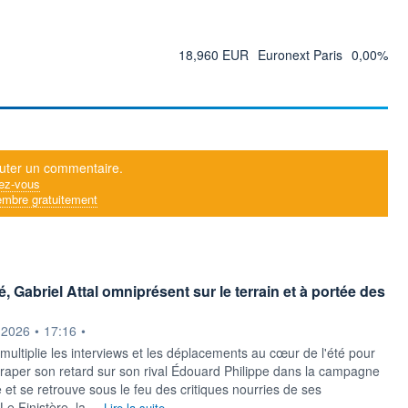
18,960 EUR
Euronext Paris
0,00%
uter un commentaire.
ez-vous
mbre gratuitement
é, Gabriel Attal omniprésent sur le terrain et à portée des
ournie par
.2026
•
17:16
•
 multiplie les interviews et les déplacements au cœur de l'été pour
ttraper son retard sur son rival Édouard Philippe dans la campagne
e et se retrouve sous le feu des critiques nourries de ses
Le Finistère, la ...
Lire la suite