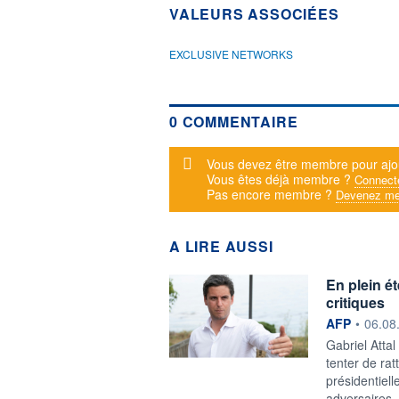
VALEURS ASSOCIÉES
EXCLUSIVE NETWORKS
0 COMMENTAIRE
Message d'alerte
Vous devez être membre pour ajo
Vous êtes déjà membre ?
Connect
Pas encore membre ?
Devenez me
A LIRE AUSSI
En plein ét
critiques
information f
AFP
•
06.08
Gabriel Attal
tenter de ra
présidentiell
adversaires. 