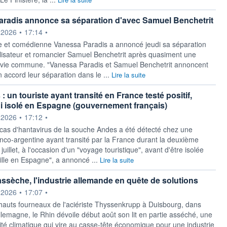
radis annonce sa séparation d'avec Samuel Benchetrit
ournie par
.2026
•
17:14
•
 et comédienne Vanessa Paradis a annoncé jeudi sa séparation
alisateur et romancier Samuel Benchetrit après quasiment une
 vie commune. "Vanessa Paradis et Samuel Benchetrit annoncent
accord leur séparation dans le ...
Lire la suite
: un touriste ayant transité en France testé positif,
i isolé en Espagne (gouvernement français)
ournie par
.2026
•
17:12
•
as d'hantavirus de la souche Andes a été détecté chez une
nco-argentine ayant transité par la France durant la deuxième
juillet, à l'occasion d'un "voyage touristique", avant d'être isolée
ille en Espagne", a annoncé ...
Lire la suite
assèche, l'industrie allemande en quête de solutions
ournie par
.2026
•
17:07
•
hauts fourneaux de l'aciériste Thyssenkrupp à Duisbourg, dans
Allemagne, le Rhin dévoile début août son lit en partie asséché, une
lité climatique qui vire au casse-tête économique pour une industrie