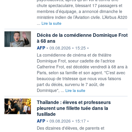
chute spectaculaire, blessant 17 passagers et
membres d’équipage, a annoncé dimanche le
ministère indien de l’Aviation civile. L’Airbus A320
...
Lire la suite
Décès de la comédienne Dominique Frot
à 68 ans
information fournie par
AFP
•
09.08.2026
•
15:25
•
La comédienne de cinéma et de théâtre
Dominique Frot, soeur cadette de l'actrice
Catherine Frot, est décédée vendredi à 68 ans à
Paris, selon sa famille et son agent. "C’est avec
beaucoup de tristesse que nous vous faisons
part du décès, survenu le 7 août, de
Dominique", ...
Lire la suite
Thaïlande : éleves et professeurs
pleurent une fillette tuée dans la
fusillade
information fournie par
AFP
•
09.08.2026
•
15:17
•
Des dizaines d'élèves, de parents et