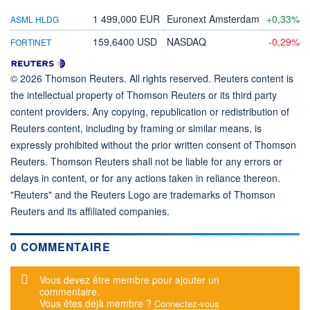
1 499,000 EUR
Euronext Amsterdam
+0,33%
ASML HLDG
159,6400 USD
NASDAQ
-0,29%
FORTINET
© 2026 Thomson Reuters. All rights reserved. Reuters content is
the intellectual property of Thomson Reuters or its third party
content providers. Any copying, republication or redistribution of
Reuters content, including by framing or similar means, is
expressly prohibited without the prior written consent of Thomson
Reuters. Thomson Reuters shall not be liable for any errors or
delays in content, or for any actions taken in reliance thereon.
"Reuters" and the Reuters Logo are trademarks of Thomson
Reuters and its affiliated companies.
0 COMMENTAIRE
Message d'alerte
Vous devez être membre pour ajouter un
commentaire.
Vous êtes déjà membre ?
Connectez-vous