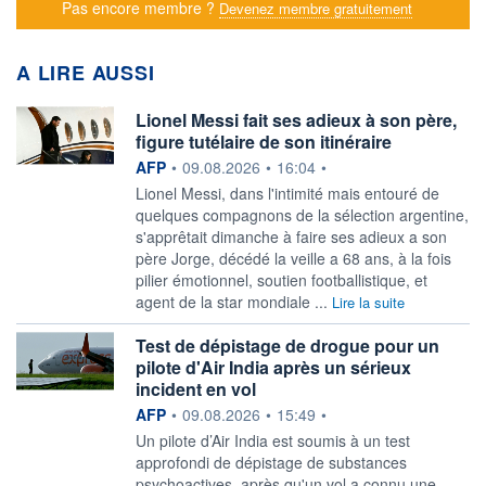
Pas encore membre ?
Devenez membre gratuitement
A LIRE AUSSI
Lionel Messi fait ses adieux à son père,
figure tutélaire de son itinéraire
information fournie par
AFP
•
09.08.2026
•
16:04
•
Lionel Messi, dans l'intimité mais entouré de
quelques compagnons de la sélection argentine,
s'apprêtait dimanche à faire ses adieux a son
père Jorge, décédé la veille a 68 ans, à la fois
pilier émotionnel, soutien footballistique, et
agent de la star mondiale ...
Lire la suite
Test de dépistage de drogue pour un
pilote d'Air India après un sérieux
incident en vol
information fournie par
AFP
•
09.08.2026
•
15:49
•
Un pilote d’Air India est soumis à un test
approfondi de dépistage de substances
psychoactives, après qu'un vol a connu une