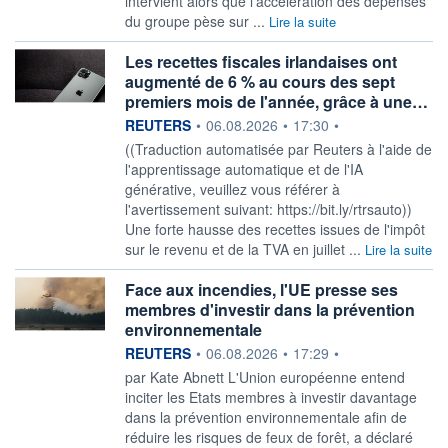
intervient alors que l'accélération des dépenses
du groupe pèse sur ...
Lire la suite
Les recettes fiscales irlandaises ont
augmenté de 6 % au cours des sept
premiers mois de l'année, grâce à une…
information fournie par
REUTERS
•
06.08.2026
•
17:30
•
((Traduction automatisée par Reuters à l'aide de
l'apprentissage automatique et de l'IA
générative, veuillez vous référer à
l'avertissement suivant: https://bit.ly/rtrsauto))
Une forte hausse des recettes issues de l'impôt
sur le revenu et de la TVA en juillet ...
Lire la suite
Face aux incendies, l'UE presse ses
membres d'investir dans la prévention
environnementale
information fournie par
REUTERS
•
06.08.2026
•
17:29
•
par Kate Abnett L'Union européenne entend
inciter les Etats membres ‌à investir davantage
dans la prévention environnementale afin de
réduire les risques de feux de forêt, a déclaré