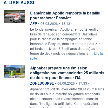
A LIRE AUSSI
L'américain Apollo remporte la bataille
pour racheter EasyJet
information fournie par
AFP
•
06.08.2026
•
18:18
•
Le fonds américain Apollo a remporté jeudi un
bras de fer avec son compatriote Castlelake
pour le rachat de la compagnie aérienne
britannique EasyJet, dont il s'empare pour 5,7
milliards de livres (6,7 milliards d'euros) au
terme de deux mois de négociations et ...
Lire la
suite
Alphabet prépare une émission
obligataire pouvant atteindre 25 milliards
de dollars pour financer l'IA
information fournie par
ZONEBOURSE
•
06.08.2026
•
17:33
•
Alphabet prévoit de lever entre 20 et 25 milliards
de dollars sur le marché obligataire américain
afin de soutenir ses investissements massifs
dans l'intelligence artificielle. Cette opération