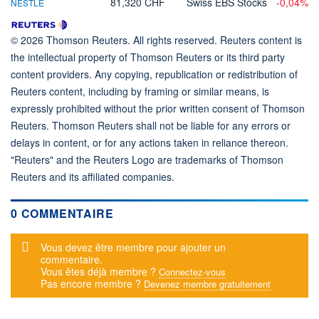
81,320 CHF
Swiss EBS Stocks
-0,04%
NESTLE
© 2026 Thomson Reuters. All rights reserved. Reuters content is
the intellectual property of Thomson Reuters or its third party
content providers. Any copying, republication or redistribution of
Reuters content, including by framing or similar means, is
expressly prohibited without the prior written consent of Thomson
Reuters. Thomson Reuters shall not be liable for any errors or
delays in content, or for any actions taken in reliance thereon.
"Reuters" and the Reuters Logo are trademarks of Thomson
Reuters and its affiliated companies.
0 COMMENTAIRE
Message d'alerte
Vous devez être membre pour ajouter un
commentaire.
Vous êtes déjà membre ?
Connectez-vous
Pas encore membre ?
Devenez membre gratuitement