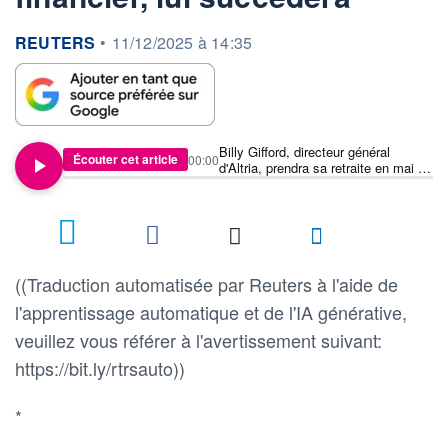
information fournie par
REUTERS
•
11/12/2025 à 14:35
Billy Gifford, directeur général
Écouter cet article
00:00
d'Altria, prendra sa retraite en mai ;
Salvatore Mancuso, directeur
financier, lui succédera
((Traduction automatisée par Reuters à l'aide de
l'apprentissage automatique et de l'IA générative,
veuillez vous référer à l'avertissement suivant:
https://bit.ly/rtrsauto))
*