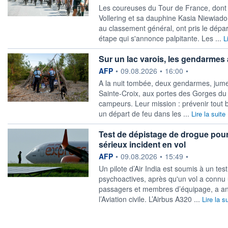
Les coureuses du Tour de France, dont 
Vollering et sa dauphine Kasia Niewia
au classement général, ont pris le dépa
étape qui s'annonce palpitante. Les ...
L
Sur un lac varois, les gendarmes 
information fournie par
AFP
•
09.08.2026
•
16:00
•
A la nuit tombée, deux gendarmes, jumel
Sainte-Croix, aux portes des Gorges du 
campeurs. Leur mission : prévenir tout b
un départ de feu dans les ...
Lire la suite
Test de dépistage de drogue pour 
sérieux incident en vol
information fournie par
AFP
•
09.08.2026
•
15:49
•
Un pilote d’Air India est soumis à un te
psychoactives, après qu'un vol a connu 
passagers et membres d’équipage, a an
l’Aviation civile. L’Airbus A320 ...
Lire la s