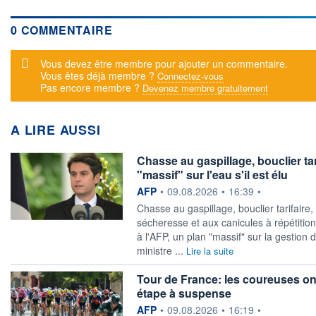
0 COMMENTAIRE
Message d'alerte
Vous devez être membre pour ajouter un commentaire.
Vous êtes déjà membre ?
Connectez-vous
Pas encore membre ?
Devenez membre gratuitement
A LIRE AUSSI
Chasse au gaspillage, bouclier tar
"massif" sur l'eau s'il est élu
information fournie par
AFP
•
09.08.2026
•
16:39
•
Chasse au gaspillage, bouclier tarifaire,
sécheresse et aux canicules à répétition
à l'AFP, un plan "massif" sur la gestion d
ministre ...
Lire la suite
Tour de France: les coureuses ont
étape à suspense
information fournie par
AFP
•
09.08.2026
•
16:19
•