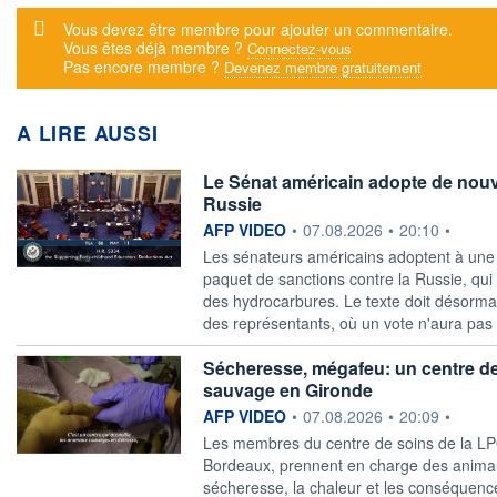
Message d'alerte
Vous devez être membre pour ajouter un commentaire.
Vous êtes déjà membre ?
Connectez-vous
Pas encore membre ?
Devenez membre gratuitement
A LIRE AUSSI
Le Sénat américain adopte de nouv
Russie
information fournie par
AFP VIDEO
•
07.08.2026
•
20:10
•
Les sénateurs américains adoptent à une 
paquet de sanctions contre la Russie, qui c
des hydrocarbures. Le texte doit désorm
des représentants, où un vote n'aura pas 
Sécheresse, mégafeu: un centre de
sauvage en Gironde
information fournie par
AFP VIDEO
•
07.08.2026
•
20:09
•
Les membres du centre de soins de la LP
Bordeaux, prennent en charge des animau
sécheresse, la chaleur et les conséquen