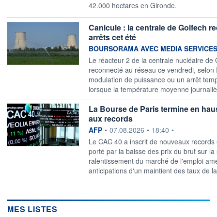
42.000 hectares en Gironde.
Canicule : la centrale de Golfech 
arrêts cet été
information fournie par
BOURSORAMA AVEC MEDIA SERVICE
Le réacteur 2 de la centrale nucléaire de
reconnecté au réseau ce vendredi, selon
modulation de puissance ou un arrêt temp
lorsque la température moyenne journaliè
La Bourse de Paris termine en hau
aux records
information fournie par
AFP
•
07.08.2026
•
18:40
•
Le CAC 40 a inscrit de nouveaux records 
porté par la baisse des prix du brut sur la
ralentissement du marché de l'emploi amér
anticipations d'un maintient des taux de l
MES LISTES