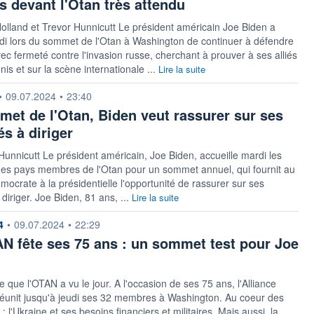
s devant l'Otan très attendu
olland et Trevor Hunnicutt Le président américain Joe Biden a
di lors du sommet de l'Otan à Washington de continuer à défendre
vec fermeté contre l'invasion russe, cherchant à prouver à ses alliés
nis et sur la scène internationale ...
Lire la suite
 fournie par
•
09.07.2024
•
23:40
et de l'Otan, Biden veut rassurer sur ses
és à diriger
Hunnicutt Le président américain, Joe Biden, accueille mardi les
des pays membres de l'Otan pour un sommet annuel, qui fournit au
mocrate à la présidentielle l'opportunité de rassurer sur ses
diriger. Joe Biden, 81 ans, ...
Lire la suite
 fournie par
4
•
09.07.2024
•
22:29
N fête ses 75 ans : un sommet test pour Joe
e que l'OTAN a vu le jour. A l'occasion de ses 75 ans, l'Alliance
réunit jusqu'à jeudi ses 32 membres à Washington. Au coeur des
: l'Ukraine et ses besoins financiers et militaires. Mais aussi, la