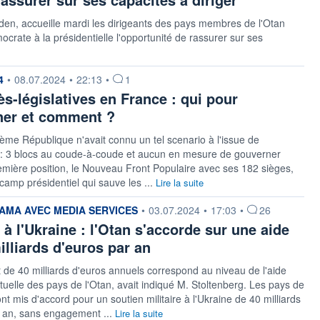
iden, accueille mardi les dirigeants des pays membres de l'Otan
crate à la présidentielle l'opportunité de rassurer sur ses
 fournie par
4
•
08.07.2024
•
22:13
•
1
ès-législatives en France : qui pour
ner et comment ?
ème République n'avait connu un tel scenario à l'issue de
s : 3 blocs au coude-à-coude et aucun en mesure de gouverner
emière position, le Nouveau Front Populaire avec ses 182 sièges,
 camp présidentiel qui sauve les ...
Lire la suite
 fournie par
MA AVEC MEDIA SERVICES
•
03.07.2024
•
17:03
•
26
 à l'Ukraine : l'Otan s'accorde sur une aide
illiards d'euros par an
de 40 milliards d'euros annuels correspond au niveau de l'aide
uelle des pays de l'Otan, avait indiqué M. Stoltenberg. Les pays de
ont mis d'accord pour un soutien militaire à l'Ukraine de 40 milliards
r an, sans engagement ...
Lire la suite