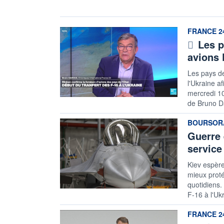
information
FRANCE 2
Les p
avions 
Les pays de
l'Ukraine a
mercredi 10
de Bruno Da
information
BOURSORA
Guerre 
service
Kiev espère
mieux proté
quotidiens.
F-16 à l'Ukr
information
FRANCE 2