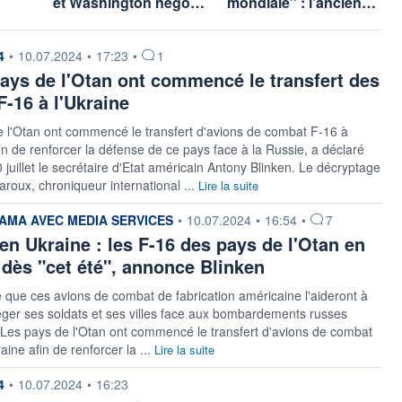
et Washington négo…
mondiale" : l'ancien…
 fournie par
4
•
10.07.2024
•
17:23
•
1
ays de l'Otan ont commencé le transfert des
F-16 à l'Ukraine
 l'Otan ont commencé le transfert d'avions de combat F-16 à
fin de renforcer la défense de ce pays face à la Russie, a déclaré
 juillet le secrétaire d'Etat américain Antony Blinken. Le décryptage
roux, chroniqueur international ...
Lire la suite
 fournie par
MA AVEC MEDIA SERVICES
•
10.07.2024
•
16:54
•
7
en Ukraine : les F-16 des pays de l'Otan en
 dès "cet été", annonce Blinken
 que ces avions de combat de fabrication américaine l'aideront à
ger ses soldats et ses villes face aux bombardements russes
 Les pays de l'Otan ont commencé le transfert d'avions de combat
aine afin de renforcer la ...
Lire la suite
 fournie par
4
•
10.07.2024
•
16:23