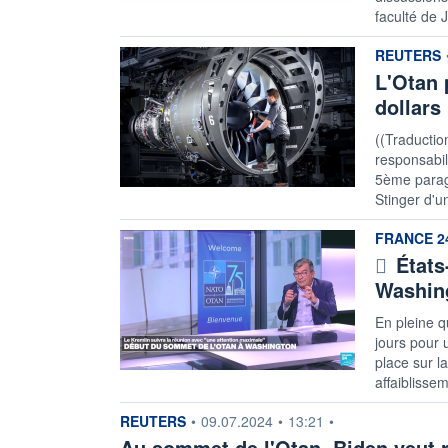
faculté de 
information
REUTERS
L'Otan 
dollars
((Traductio
responsabili
5ème parag
Stinger d'u
information
FRANCE 2
États
Washin
En pleine q
jours pour 
place sur l
affaiblisse
information fournie par
REUTERS
•
09.07.2024
•
13:21
•
Au sommet de l'Otan, Biden veut r