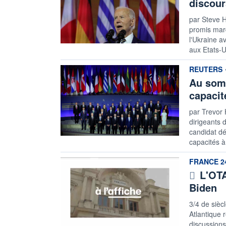
discour
par Steve H
promis mar
l'Ukraine a
aux Etats-U
information
REUTERS
Au somm
capacit
par Trevor 
dirigeants 
candidat dé
capacités à 
information
FRANCE 2
L'OTA
Biden
3/4 de siècl
Atlantique 
discussions 