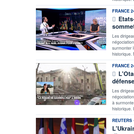
information
FRANCE 2
Etats
sommet
Les dirigea
négociation
surmonter l
historique.
information
FRANCE 2
L'Ota
défense
Les dirigea
négociations
à surmonter
historique. 
information
REUTERS
L'Ukrai