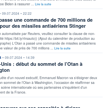
Joe Biden à rassurer ...
Lire la suite
 fournie par
•
09.07.2024
•
22:22
passe une commande de 700 millions de
 pour des missiles antiaériens Stinger
n automatisée par Reuters, veuillez consulter la clause de non-
té https://bit.ly/rtrsauto)) (Ajout du calendrier de production au
raphe) L'Otan a passé une commande de missiles antiaériens
ne valeur de près de 700 millions ...
Lire la suite
 fournie par
4
•
09.07.2024
•
14:39
-Unis : début du sommet de l'Otan à
gton
uête d'un nouvel exécutif, Emmanuel Macron va s'éloigner deux
un sommet de l'Otan à Washington, l'occasion de réaffirmer sa
a scène internationale où ses partenaires s'inquiètent d'un
ment de la France.
assurer sur ses capacités à diriger