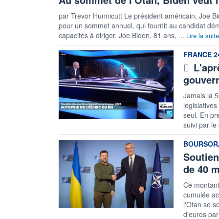
par Trevor Hunnicutt Le président américain, Joe B
pour un sommet annuel, qui fournit au candidat démo
capacités à diriger. Joe Biden, 81 ans, ...
Lire la suite
information
FRANCE 2
L'apr
gouver
Jamais la 5
législative
seul. En pr
suivi par le
information
BOURSORA
Soutien
de 40 m
Ce montant 
cumulée act
l'Otan se s
d'euros pa