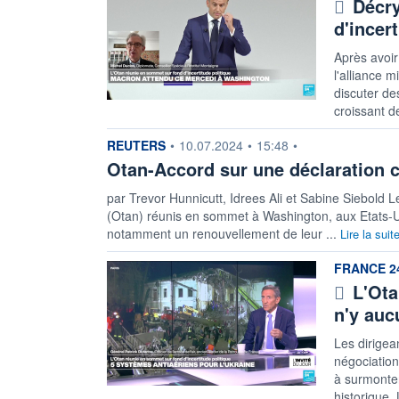
Décry
d'incer
Après avoir
l'alliance 
discuter de
croissant d
information fournie par
REUTERS
•
10.07.2024
•
15:48
•
Otan-Accord sur une déclaration 
par Trevor Hunnicutt, Idrees Ali et Sabine Siebold 
(Otan) réunis en sommet à Washington, aux Etats-
notamment un renouvellement de leur ...
Lire la suit
information
FRANCE 2
L'Ota
n'y auc
Les dirigea
négociations
à surmonter
historique.