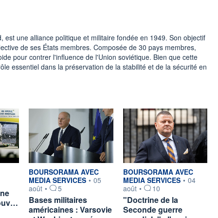
, est une alliance politique et militaire fondée en 1949. Son objectif
e collective de ses États membres. Composée de 30 pays membres,
ide pour contrer l'influence de l'Union soviétique. Bien que cette
ôle essentiel dans la préservation de la stabilité et de la sécurité en
ar
information fournie par
information fournie par
BOURSORAMA AVEC
BOURSORAMA AVEC
MEDIA SERVICES
•
05
MEDIA SERVICES
•
04
août
•
5
août
•
10
gne
Bases militaires
"Doctrine de la
nouv…
américaines : Varsovie
Seconde guerre