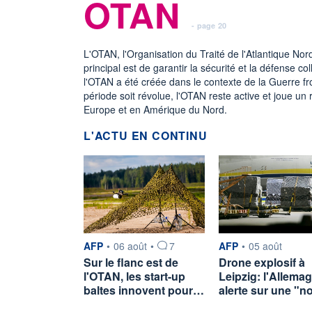
OTAN
- page 20
L'OTAN, l'Organisation du Traité de l'Atlantique Nord
principal est de garantir la sécurité et la défens
l'OTAN a été créée dans le contexte de la Guerre fro
période soit révolue, l'OTAN reste active et joue un r
Europe et en Amérique du Nord.
L'ACTU EN CONTINU
information fournie par
information fournie p
AFP
•
06 août
•
7
AFP
•
05 août
Sur le flanc est de
Drone explosif à
l'OTAN, les start-up
Leipzig: l'Allema
baltes innovent pour…
alerte sur une "