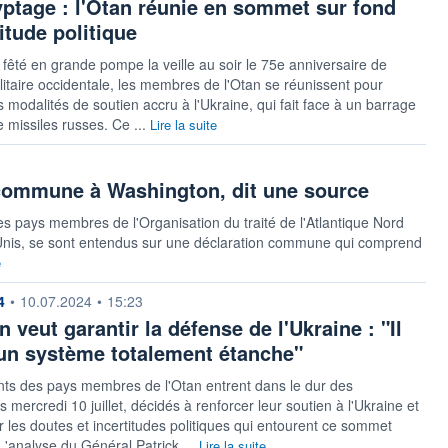
ptage : l'Otan réunie en sommet sur fond
titude politique
 fêté en grande pompe la veille au soir le 75e anniversaire de
militaire occidentale, les membres de l'Otan se réunissent pour
s modalités de soutien accru à l'Ukraine, qui fait face à un barrage
e missiles russes. Ce ...
Lire la suite
commune à Washington, dit une source
Les pays membres de l'Organisation du traité de l'Atlantique Nord
Unis, se sont entendus sur une déclaration commune qui comprend
e
 fournie par
4
•
10.07.2024
•
15:23
n veut garantir la défense de l'Ukraine : "Il
un système totalement étanche"
nts des pays membres de l'Otan entrent dans le dur des
 mercredi 10 juillet, décidés à renforcer leur soutien à l'Ukraine et
 les doutes et incertitudes politiques qui entourent ce sommet
 L'analyse du Général Patrick ...
Lire la suite