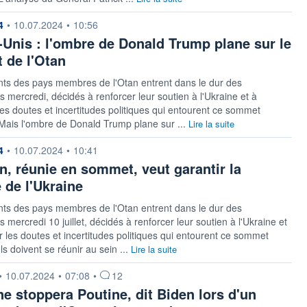
 fournie par
4
•
10.07.2024
•
10:56
-Unis : l'ombre de Donald Trump plane sur le
 de l'Otan
nts des pays membres de l'Otan entrent dans le dur des
s mercredi, décidés à renforcer leur soutien à l'Ukraine et à
es doutes et incertitudes politiques qui entourent ce sommet
 Mais l'ombre de Donald Trump plane sur ...
Lire la suite
 fournie par
4
•
10.07.2024
•
10:41
n, réunie en sommet, veut garantir la
 de l'Ukraine
nts des pays membres de l'Otan entrent dans le dur des
 mercredi 10 juillet, décidés à renforcer leur soutien à l'Ukraine et
 les doutes et incertitudes politiques qui entourent ce sommet
Ils doivent se réunir au sein ...
Lire la suite
 fournie par
•
10.07.2024
•
07:08
•
12
ne stoppera Poutine, dit Biden lors d'un