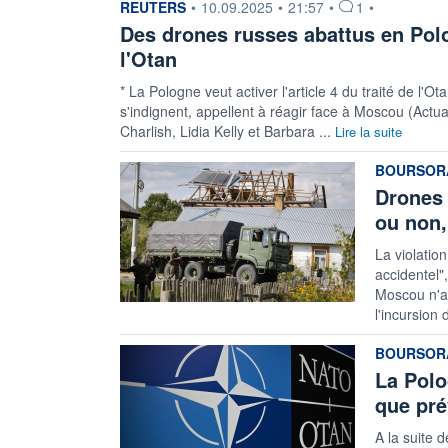
information fournie par
REUTERS
•
10.09.2025
•
21:57
•
1
•
Des drones russes abattus en Po
l'Otan
* La Pologne veut activer l'article 4 du traité de l'O
s'indignent, appellent à réagir face à Moscou (Actu
Charlish, Lidia Kelly et Barbara ...
Lire la suite
information
BOURSORA
Drones 
ou non,
La violatio
accidentel"
Moscou n'a 
l'incursion
information
BOURSORA
La Polo
que pré
A la suite 