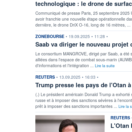
technologique : le drone de surf
Communiqué de presse Paris, 25 septembre 2025 U
avoir franchie une nouvelle étape opérationnelle 
dernière, le drone DriX O-16, long de 16 mètres, ...
information fournie par
ZONEBOURSE
•
19.09.2025
•
11:28
•
Saab va diriger le nouveau proje
Le consortium MANGROVE, dirigé par Saab, a été sél
alliées dans l'espace de combat sous-marin (AUWB-M
d'informations et l'intégration ...
Lire la suite
information fournie par
REUTERS
•
13.09.2025
•
16:03
•
Trump presse les pays de l'Otan à
(.) Le président américain Donald Trump a exhorté 
russe et à imposer des sanctions sévères à l'encont
prêt à imposer des sanctions importantes ...
Lire la 
information
REUTERS
L'Otan 