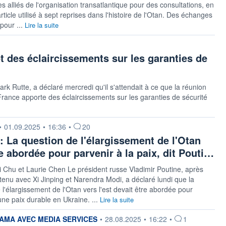
es alliés de l'organisation transatlantique pour des consultations, en
rticle utilisé à sept reprises dans l'histoire de l'Otan. Des échanges
 pour ...
Lire la suite
t des éclaircissements sur les garanties de
k Rutte, a déclaré mercredi qu'il s'attendait à ce que la réunion
 France apporte des éclaircissements sur les garanties de sécurité
 fournie par
•
01.09.2025
•
16:36
•
20
: La question de l'élargissement de l'Otan
re abordée pour parvenir à la paix, dit Pouti…
 Chu et Laurie Chen Le président russe Vladimir Poutine, après
etenu avec Xi Jinping et Narendra Modi, a déclaré lundi que la
 l'élargissement de l'Otan vers l'est devait être abordée pour
une paix durable en Ukraine. ...
Lire la suite
 fournie par
MA AVEC MEDIA SERVICES
•
28.08.2025
•
16:22
•
1