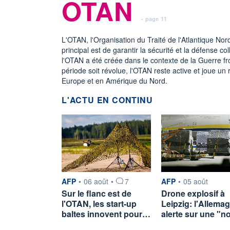
OTAN
- page 11
L'OTAN, l'Organisation du Traité de l'Atlantique Nord
principal est de garantir la sécurité et la défens
l'OTAN a été créée dans le contexte de la Guerre fro
période soit révolue, l'OTAN reste active et joue un r
Europe et en Amérique du Nord.
L'ACTU EN CONTINU
information fournie par
information fournie p
AFP
•
06 août
•
7
AFP
•
05 août
Sur le flanc est de
Drone explosif à
l'OTAN, les start-up
Leipzig: l'Allema
baltes innovent pour…
alerte sur une "