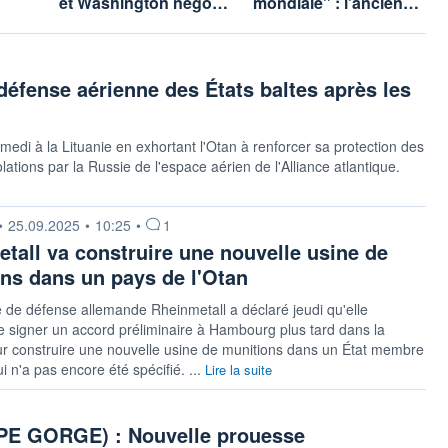
et Washington négo…
mondiale" : l'ancien…
 défense aérienne des États baltes après les
amedi à la Lituanie en exhortant l'Otan à renforcer sa protection des
ations par la Russie de l'espace aérien de l'Alliance atlantique.
 fournie par
•
25.09.2025
•
10:25
•
1
tall va construire une nouvelle usine de
ns dans un pays de l'Otan
e de défense allemande Rheinmetall a déclaré jeudi qu'elle
e signer un accord préliminaire à Hambourg plus tard dans la
r construire une nouvelle usine de munitions dans un État membre
i n'a pas encore été spécifié. ...
Lire la suite
 GORGE) : Nouvelle prouesse