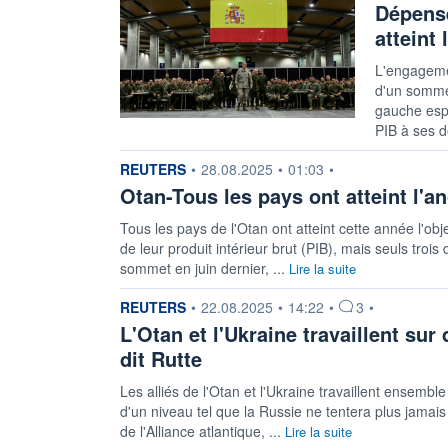
Dépense
atteint
L'engagemen
d'un somme
gauche espa
PIB à ses d
information fournie par
REUTERS
•
28.08.2025
•
01:03
•
Otan-Tous les pays ont atteint l'a
Tous les pays de l'Otan ont atteint cette année l'o
de leur produit intérieur brut (PIB), mais seuls tro
sommet en juin dernier, ...
Lire la suite
information fournie par
REUTERS
•
22.08.2025
•
14:22
•
3
•
L'Otan et l'Ukraine travaillent sur
dit Rutte
Les alliés de l'Otan et l'Ukraine travaillent ensembl
d'un niveau tel que la Russie ne tentera plus jamais
de l'Alliance atlantique, ...
Lire la suite