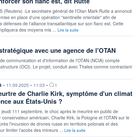
nforcer son flanc est, dit Rutte
(Reuters) -Le secrétaire général de l'Otan Mark Rutte a annoncé
 mise en place d'une opération "sentinelle orientale" afin de
s défenses de l'alliance transatlantique sur son flanc est. Cette
mpliquera des moyens mis ...
Lire la suite
 stratégique avec une agence de l'OTAN
e de communication et d'information de l'OTAN (NCIA) compte
astructure (OCI). Le projet, conduit avec Thales comme contractant
 fournie par
4
•
11.09.2025
•
11:03
•
1
urtre de Charlie Kirk, symptôme d'un climat
ence aux États-Unis ?
 jeudi 111 septembre, le choc après le meurtre en public de
ur conservateur américain, Charlie Kirk, la Pologne et l'OTAN sur le
près l'incursion de drones russe en territoire polonais et des
r limiter l'accès des mineurs ...
Lire la suite