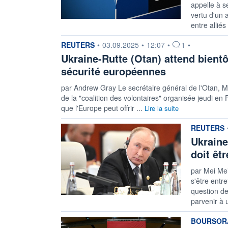
appelle à s
vertu d'un a
entre alliés
information fournie par
REUTERS
•
03.09.2025
•
12:07
•
1
•
Ukraine-Rutte (Otan) attend bientô
sécurité européennes
par Andrew Gray Le secrétaire général de l'Otan, Mar
de la "coalition des volontaires" organisée jeudi en
que l'Europe peut offrir ...
Lire la suite
information
REUTERS
Ukraine
doit êt
par Mei Mei
s'être entr
question de
parvenir à 
information
BOURSORA