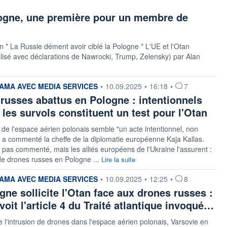
logne, une première pour un membre de
tan * La Russie dément avoir ciblé la Pologne * L'UE et l'Otan
alisé avec déclarations de Nawrocki, Trump, Zelensky) par Alan
 fournie par
MA AVEC MEDIA SERVICES
•
10.09.2025
•
16:18
•
7
russes abattus en Pologne : intentionnels
 les survols constituent un test pour l'Otan
n de l'espace aérien polonais semble "un acte intentionnel, non
, a commenté la cheffe de la diplomatie européenne Kaja Kallas.
pas commenté, mais les alliés européens de l'Ukraine l'assurent :
 de drones russes en Pologne ...
Lire la suite
 fournie par
MA AVEC MEDIA SERVICES
•
10.09.2025
•
12:25
•
8
gne sollicite l'Otan face aux drones russes :
voit l'article 4 du Traité atlantique invoqué…
de l'intrusion de drones dans l'espace aérien polonais, Varsovie en