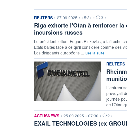
information fournie par
REUTERS
•
27.09.2025
•
15:31
•
3
•
Riga exhorte l'Otan à renforcer la
incursions russes
Le président letton, Edgars Rinkevics, a fait écho s
États baltes face à ce qu'il considère comme des viol
Les dirigeants européens ...
Lire la suite
information
REUTERS
Rheinme
munitio
L'entrepris
prévoyait d
journée pou
de l'Otan qu
information fournie par
ACTUSNEWS
•
25.09.2025
•
07:30
•
2
•
EXAIL TECHNOLOGIES (ex GROUPE