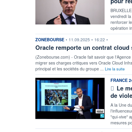
pour re
BRUXELLES 
vendredi la
renforcer le
opération i
information fournie par
ZONEBOURSE
•
11.09.2025
•
16:22
•
Oracle remporte un contrat cloud
(Zonebourse.com) - Oracle fait savoir que l'Agenc
migrer ses charges critiques vers Oracle Cloud Infr
principal et les sociétés du groupe ...
Lire la suite
information
FRANCE 2
Le me
de viol
A la Une du
l'influence
"qui-vive" a
mesures pou