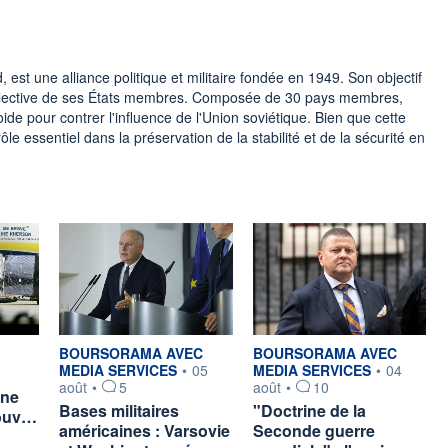
, est une alliance politique et militaire fondée en 1949. Son objectif
e collective de ses États membres. Composée de 30 pays membres,
ide pour contrer l'influence de l'Union soviétique. Bien que cette
ôle essentiel dans la préservation de la stabilité et de la sécurité en
ar
information fournie par
information fournie par
BOURSORAMA AVEC
BOURSORAMA AVEC
MEDIA SERVICES
•
05
MEDIA SERVICES
•
04
août
•
5
août
•
10
gne
Bases militaires
"Doctrine de la
nouv…
américaines : Varsovie
Seconde guerre