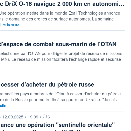
ace DriX O-16 navigue 2 000 km en autonomi…
ne opération inédite dans le monde Exail Technologies annonce
dans le domaine des drones de surface autonomes. La semaine
Lire la suite
t d'espace de combat sous-marin de l'OTAN
ectionné par l'OTAN pour diriger le projet de réseau de missions
N). Le réseau de mission facilitera l'échange rapide et sécurisé
 cesser d'acheter du pétrole russe
samedi les pays membres de l'Otan à cesser d'acheter du pétrole
re de la Russie pour mettre fin à sa guerre en Ukraine. "Je suis
suite
 fournie par
•
12.09.2025
•
19:09
•
6
lance une opération "sentinelle orientale"