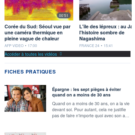
00'51
Corée du Sud: Séoul vue par
L'île des lépreux : au Ja
une caméra thermique en
l'histoire sombre de
pleine vague de chaleur
Nagashima
information fournie par
information fournie par
AFP VIDEO
•
17:00
FRANCE 24
•
15:41
Accéder à toutes les vidéos
FICHES PRATIQUES
Épargne : les sept pièges à éviter
quand on a moins de 30 ans
Quand on a moins de 30 ans, on a la vie
devant soi. Pour autant, cela ne justifie
pas de faire n'importe quoi avec son a…