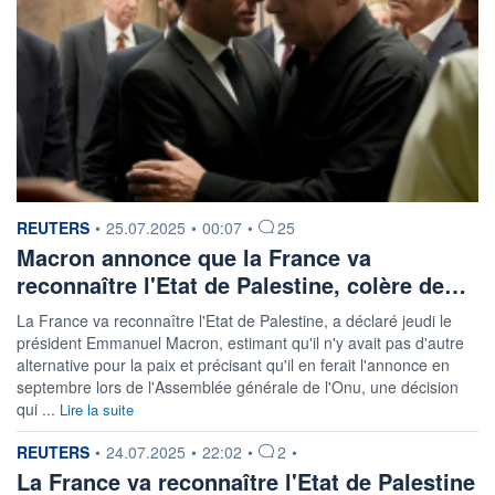
information fournie par
REUTERS
•
25.07.2025
•
00:07
•
25
Macron annonce que la France va
reconnaître l'Etat de Palestine, colère de…
La France va reconnaître l'Etat de Palestine, a déclaré jeudi le
président Emmanuel Macron, estimant qu'il n'y avait pas d'autre
alternative pour la paix et précisant qu'il en ferait l'annonce en
septembre lors de l'Assemblée générale de l'Onu, une décision
qui ...
Lire la suite
information fournie par
REUTERS
•
24.07.2025
•
22:02
•
2
•
La France va reconnaître l'Etat de Palestine