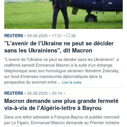
information fournie par
REUTERS
•
09.08.2025
•
17:21
•
36
"L'avenir de l'Ukraine ne peut se décider
sans les Ukrainiens", dit Macron
"L'avenir de l'Ukraine ne peut se décider sans les Ukrainiens", a
réaffirmé samedi Emmanuel Macron à la suite d'un échange
téléphonique avec son homologue ukrainien Volodimir Zelensky,
sur fond d'intenses manoeuvres diplomatiques dans la
perspective du sommet entre ...
Lire la suite
information fournie par
REUTERS
•
06.08.2025
•
20:16
•
Macron demande une plus grande fermeté
vis-à-vis de l'Algérie-lettre à Bayrou
Dans une lettre adressée à François Bayrou et publiée mercredi
par Le Figaro, Emmanuel Macron demande au Premier ministre