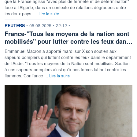
que la France agisse "avec plus de fermeté et de détermination"
face à l'Algérie, dans un contexte de relations dégradées entre
les deux pays. ...
Lire la suite
information fournie par
REUTERS
•
05.08.2025
•
22:12
•
France-"Tous les moyens de la nation sont
mobilisés" pour lutter contre les feux dan…
Emmanuel Macron a apporté mardi sur X son soutien aux
sapeurs-pompiers qui luttent contre les feux dans le département
de l'Aude. "Tous les moyens de la Nation sont mobilisés. Soutien
à nos sapeurs-pompiers ainsi qu’à nos forces luttant contre les
flammes. Confiance ...
Lire la suite