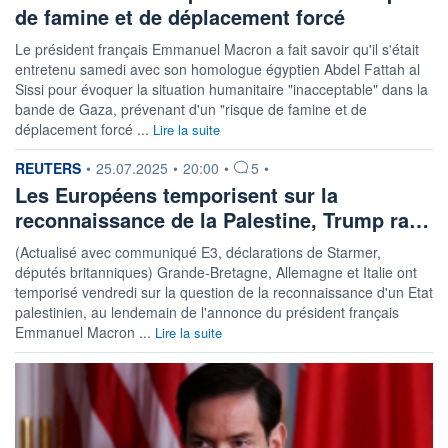
de famine et de déplacement forcé
Le président français Emmanuel Macron a fait savoir qu'il s'était
entretenu samedi avec son homologue égyptien Abdel Fattah al
Sissi pour évoquer la situation humanitaire "inacceptable" dans la
bande de Gaza, prévenant d'un "risque de famine et de
déplacement forcé ...
Lire la suite
information fournie par
REUTERS
•
25.07.2025
•
20:00
•
5
•
Les Européens temporisent sur la
reconnaissance de la Palestine, Trump ra…
(Actualisé avec communiqué E3, déclarations de Starmer,
députés britanniques) Grande-Bretagne, Allemagne et Italie ont
temporisé vendredi sur la question de la reconnaissance d'un Etat
palestinien, au lendemain de l'annonce du président français
Emmanuel Macron ...
Lire la suite