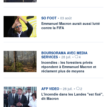
information fournie par
SO FOOT
•
03 août
Emmanuel Macron aurait aussi lutté
contre la FIFA
information fournie par
BOURSORAMA AVEC MEDIA
SERVICES
•
28 juil.
•
4
Incendies : les forestiers privés
répondent à Emmanuel Macron et
réclament plus de moyens
information fournie par
AFP VIDEO
•
28 juil.
•
2
L'incendie dans les Landes "est fixé",
dit Macron