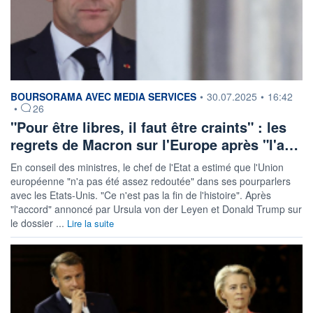
information fournie par
BOURSORAMA AVEC MEDIA SERVICES
•
30.07.2025
•
16:42
•
26
"Pour être libres, il faut être craints" : les
regrets de Macron sur l'Europe après "l'a…
En conseil des ministres, le chef de l'Etat a estimé que l'Union
européenne "n'a pas été assez redoutée" dans ses pourparlers
avec les Etats-Unis. "Ce n'est pas la fin de l'histoire". Après
"l'accord" annoncé par Ursula von der Leyen et Donald Trump sur
le dossier ...
Lire la suite