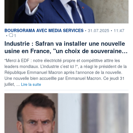
information fournie par
BOURSORAMA AVEC MEDIA SERVICES
•
31.07.2025
•
11:47
•
1
Industrie : Safran va installer une nouvelle
usine en France, "un choix de souveraine…
"Merci à EDF : notre électricité propre et compétitive attire les
leaders mondiaux. L’industrie c’est ici !", a réagi le président de la
République Emmanuel Macron après l'annonce de la nouvelle.
Une nouvelle bien accueillie par Emmanuel Macron. Ce jeudi 31
juillet, ...
Lire la suite