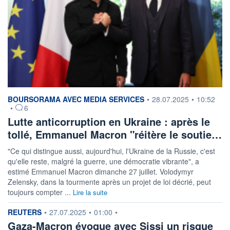
information fournie par
BOURSORAMA AVEC MEDIA SERVICES
•
28.07.2025
•
10:52
•
6
Lutte anticorruption en Ukraine : après le
tollé, Emmanuel Macron "réitère le soutie…
"Ce qui distingue aussi, aujourd'hui, l'Ukraine de la Russie, c'est
qu'elle reste, malgré la guerre, une démocratie vibrante", a
estimé Emmanuel Macron dimanche 27 juillet. Volodymyr
Zelensky, dans la tourmente après un projet de loi décrié, peut
toujours compter ...
Lire la suite
information fournie par
REUTERS
•
27.07.2025
•
01:00
•
Gaza-Macron évoque avec Sissi un risque