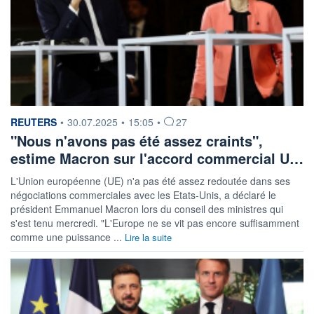
information fournie par
REUTERS
•
30.07.2025
•
15:05
•
27
"Nous n'avons pas été assez craints",
estime Macron sur l'accord commercial U…
L'Union européenne (UE) n'a pas été assez redoutée dans ses
négociations commerciales avec les Etats-Unis, a déclaré le
président Emmanuel Macron lors du conseil des ministres qui
s'est tenu mercredi. "L'Europe ne se vit pas encore suffisamment
comme une puissance ...
Lire la suite