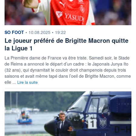
information fournie par
SO FOOT
•
10.08.2025
•
19:22
Le joueur préféré de Brigitte Macron quitte
la Ligue 1
La Première dame de France va être triste. Samedi soir, le Stade
de Reims a annoncé le départ d’un cadre : le Japonais Junya Ito
(32 ans), qui dynamitait le couloir droit champenois depuis trois
saisons et avait même tapé dans l’oeil de Brigitte Macron, comme
elle ...
Lire la suite