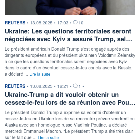
information fournie par
REUTERS
•
13.08.2025
•
17:03
•
10
Ukraine: Les questions territoriales seront
négociées avec Kyiv a assuré Trump, sel…
Le président américain Donald Trump s'est engagé auprès des
dirigeants européens et du président ukrainien Volodimir Zelensky
à ce que les questions territoriales soient négociées avec Kyiv
dans le cadre d'un éventuel cessez-le-feu conclu avec la Russie,
a déclaré ...
Lire la suite
information fournie par
REUTERS
•
13.08.2025
•
16:21
•
1
•
Ukraine-Trump a dit vouloir obtenir un
cessez-le-feu lors de sa réunion avec Pou…
Le président Donald Trump a exprimé sa volonté d'obtenir un
cessez-le-feu en Ukraine lors de sa rencontre prévue vendredi en
Alaska avec son homologue russe Vladimir Poutine, a déclaré
mercredi Emmanuel Macron. "Le président Trump a été très clair
sur le fait que ...
Lire la suite