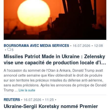
information fournie par
BOURSORAMA AVEC MEDIA SERVICES
•
16.07.2026
•
12:08
•
5
Missiles Patriot Made in Ukraine : Zelensky
vise une capacité de production locale d'i…
A l'occasion du sommet de l'Otan à Ankara, Donald Trump avait
annoncé cette semaine que Kiev obtiendrait le droit de produire
sur son territoire les précieux missiles du défense anti-aérienne,
sans autres précisions. Après les annonces de principe de Donald
Trump ...
Lire la suite
information fournie par
REUTERS
•
16.07.2026
•
11:25
•
Ukraine-Sergii Koretsky nommé Premier