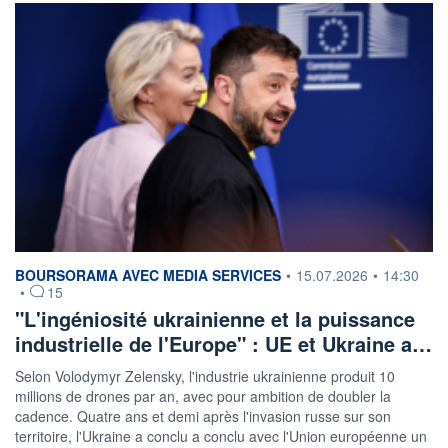
information fournie par
BOURSORAMA AVEC MEDIA SERVICES
•
15.07.2026
•
14:30
•
15
"L'ingéniosité ukrainienne et la puissance
industrielle de l'Europe" : UE et Ukraine a…
Selon Volodymyr Zelensky, l'industrie ukrainienne produit 10
millions de drones par an, avec pour ambition de doubler la
cadence. Quatre ans et demi après l'invasion russe sur son
territoire, l'Ukraine a conclu a conclu avec l'Union européenne un