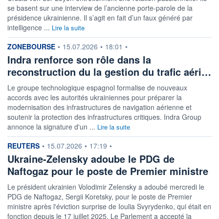
se basent sur une interview de l’ancienne porte-parole de la
présidence ukrainienne. Il s’agit en fait d’un faux généré par
intelligence ...
Lire la suite
information fournie par
ZONEBOURSE
•
15.07.2026
•
18:01
•
Indra renforce son rôle dans la
reconstruction du la gestion du trafic aéri…
Le groupe technologique espagnol formalise de nouveaux
accords avec les autorités ukrainiennes pour préparer la
modernisation des infrastructures de navigation aérienne et
soutenir la protection des infrastructures critiques. Indra Group
annonce la signature d'un ...
Lire la suite
information fournie par
REUTERS
•
15.07.2026
•
17:19
•
Ukraine-Zelensky adoube le PDG de
Naftogaz pour le poste de Premier ministre
Le président ukrainien Volodimir Zelensky a adoubé mercredi le
PDG de Naftogaz, Sergii Koretsky, pour le poste de Premier
ministre après l'éviction surprise de Ioulia Svyrydenko, qui était en
fonction depuis le 17 juillet 2025. Le Parlement a accepté la