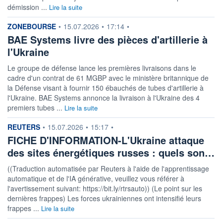
démission ...
Lire la suite
information fournie par
ZONEBOURSE
•
15.07.2026
•
17:14
•
BAE Systems livre des pièces d'artillerie à
l'Ukraine
Le groupe de défense lance les premières livraisons dans le
cadre d'un contrat de 61 MGBP avec le ministère britannique de
la Défense visant à fournir 150 ébauchés de tubes d'artillerie à
l'Ukraine. BAE Systems annonce la livraison à l'Ukraine des 4
premiers tubes ...
Lire la suite
information fournie par
REUTERS
•
15.07.2026
•
15:17
•
FICHE D'INFORMATION-L'Ukraine attaque
des sites énergétiques russes : quels son…
((Traduction automatisée par Reuters à l'aide de l'apprentissage
automatique et de l'IA générative, veuillez vous référer à
l'avertissement suivant: https://bit.ly/rtrsauto)) (Le point sur les
dernières frappes) Les forces ukrainiennes ont intensifié leurs
frappes ...
Lire la suite