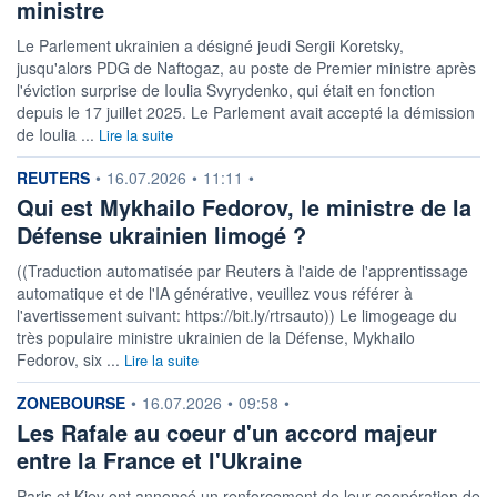
ministre
Le Parlement ukrainien a désigné jeudi Sergii Koretsky,
jusqu'alors PDG de Naftogaz, au poste de Premier ministre après
l'éviction surprise de Ioulia Svyrydenko, qui était en fonction
depuis le 17 juillet 2025. Le Parlement avait accepté la démission
de Ioulia ...
Lire la suite
information fournie par
REUTERS
•
16.07.2026
•
11:11
•
Qui est Mykhailo Fedorov, le ministre de la
Défense ukrainien limogé ?
((Traduction automatisée par Reuters à l'aide de l'apprentissage
automatique et de l'IA générative, veuillez vous référer à
l'avertissement suivant: https://bit.ly/rtrsauto)) Le limogeage du
très populaire ministre ukrainien de la Défense, Mykhailo
Fedorov, six ...
Lire la suite
information fournie par
ZONEBOURSE
•
16.07.2026
•
09:58
•
Les Rafale au coeur d'un accord majeur
entre la France et l'Ukraine
Paris et Kiev ont annoncé un renforcement de leur coopération de