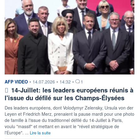
information fournie par
AFP VIDEO
•
14.07.2026
•
14:32
•
1
14-Juillet: les leaders européens réunis à
l'issue du défilé sur les Champs-Élysées
Des leaders européens, dont Volodymyr Zelensky, Ursula von der
Leyen et Friedrich Merz, prenaient la pause mardi pour une photo
de famille à l'issue du traditionnel défilé du 14-Juillet à Paris,
voulu "massif" et mettant en avant le "réveil stratégique de
l'Europe". ...
Lire la suite