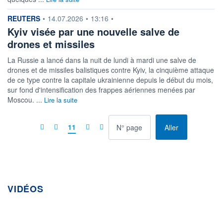
information fournie par
REUTERS
•
14.07.2026
•
13:16
•
Kyiv visée par une nouvelle salve de
drones et missiles
La Russie a lancé dans la nuit de lundi à mardi une salve de
drones et de missiles balistiques contre Kyiv, la cinquième attaque
de ce type contre la capitale ukrainienne depuis le début du mois,
sur fond d'intensification des frappes aériennes menées par
Moscou. ...
Lire la suite
à la page
11
Aller
VIDÉOS