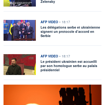
Zelensky
information fournie par
AFP VIDEO
•
18:17
Les délégations serbe et ukrainienne
signent un protocole d’accord en
Serbie
information fournie par
AFP VIDEO
•
18:17
Le président ukrainien est accueilli
par son homologue serbe au palais
présidentiel