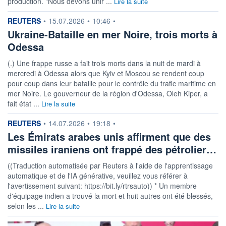
production. "Nous devons unir ...
Lire la suite
information fournie par
REUTERS
•
15.07.2026
•
10:46
•
Ukraine-Bataille en mer Noire, trois morts à
Odessa
(.) Une frappe russe a fait trois morts dans la nuit de mardi à
mercredi à Odessa alors que Kyiv et Moscou se rendent coup
pour coup dans leur bataille pour le contrôle du trafic maritime en
mer Noire. Le gouverneur de la région d'Odessa, Oleh Kiper, a
fait état ...
Lire la suite
information fournie par
REUTERS
•
14.07.2026
•
19:18
•
Les Émirats arabes unis affirment que des
missiles iraniens ont frappé des pétrolier…
((Traduction automatisée par Reuters à l'aide de l'apprentissage
automatique et de l'IA générative, veuillez vous référer à
l'avertissement suivant: https://bit.ly/rtrsauto)) * Un membre
d'équipage indien a trouvé la mort et huit autres ont été blessés,
selon les ...
Lire la suite