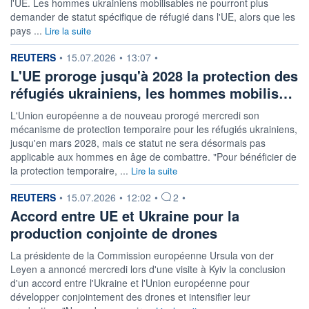
l'UE. Les hommes ukrainiens mobilisables ne pourront plus
demander de statut spécifique de réfugié dans l'UE, alors que les
pays ...
Lire la suite
information fournie par
REUTERS
•
15.07.2026
•
13:07
•
L'UE proroge jusqu'à 2028 la protection des
réfugiés ukrainiens, les hommes mobilis…
L'Union européenne a de nouveau prorogé mercredi son
mécanisme de protection temporaire pour les réfugiés ukrainiens,
jusqu'en mars 2028, mais ce statut ne sera désormais pas
applicable aux hommes en âge de combattre. "Pour bénéficier de
la protection temporaire, ...
Lire la suite
information fournie par
REUTERS
•
15.07.2026
•
12:02
•
2
•
Accord entre UE et Ukraine pour la
production conjointe de drones
La présidente de la Commission européenne Ursula von der
Leyen a annoncé mercredi lors d'une visite à Kyiv la conclusion
d'un accord entre l'Ukraine et l'Union européenne pour
développer conjointement des drones et intensifier leur