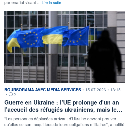
partenariat visant ...
Lire la suite
information fournie par
BOURSORAMA AVEC MEDIA SERVICES
•
15.07.2026
•
13:15
•
2
Guerre en Ukraine : l'UE prolonge d'un an
l'accueil des réfugiés ukrainiens, mais le…
"Les personnes déplacées arrivant d'Ukraine devront prouver
qu'elles se sont acquittées de leurs obligations militaires", a notifié