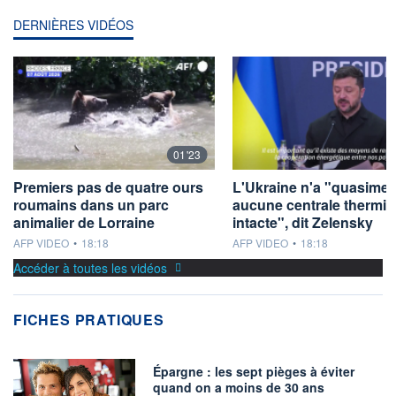
DERNIÈRES VIDÉOS
01'23
Premiers pas de quatre ours
L'Ukraine n'a "quasimen
roumains dans un parc
aucune centrale thermi
animalier de Lorraine
intacte", dit Zelensky
information fournie par
information fournie par
AFP VIDEO
•
18:18
AFP VIDEO
•
18:18
Accéder à toutes les vidéos
FICHES PRATIQUES
Épargne : les sept pièges à éviter
quand on a moins de 30 ans