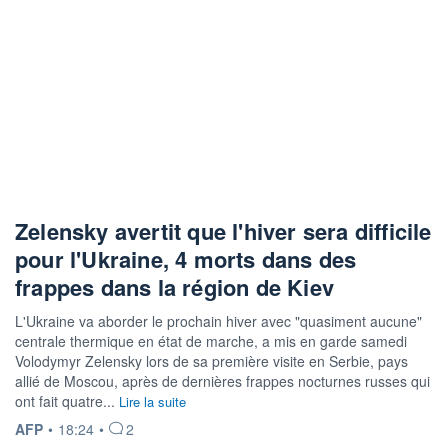
Zelensky avertit que l'hiver sera difficile
pour l'Ukraine, 4 morts dans des
frappes dans la région de Kiev
L'Ukraine va aborder le prochain hiver avec "quasiment aucune"
centrale thermique en état de marche, a mis en garde samedi
Volodymyr Zelensky lors de sa première visite en Serbie, pays
allié de Moscou, après de dernières frappes nocturnes russes qui
ont fait quatre...
Lire la suite
INFORMATION FOURNIE PAR
AFP
•
18:24
•
2