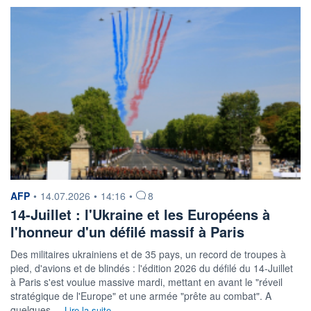
information fournie par
AFP
•
14.07.2026
•
14:16
•
8
14-Juillet : l'Ukraine et les Européens à
l'honneur d'un défilé massif à Paris
Des militaires ukrainiens et de 35 pays, un record de troupes à
pied, d'avions et de blindés : l'édition 2026 du défilé du 14-Juillet
à Paris s'est voulue massive mardi, mettant en avant le "réveil
stratégique de l'Europe" et une armée "prête au combat". A
quelques ...
Lire la suite