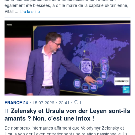
également été blessées, a dit le maire de la capitale ukrainienne,
Vitali ...
Lire la suite
information fournie par
FRANCE 24
•
15.07.2026
•
22:41
•
1
Zelensky et Ursula von der Leyen sont-ils
amants ? Non, c’est une intox !
De nombreux internautes affirment que Volodymyr Zelensky et
Ursula von der Leyen entretiennent une relation passionnelle. Ils