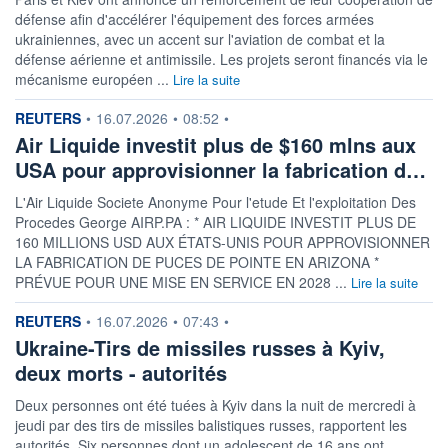
défense afin d'accélérer l'équipement des forces armées
ukrainiennes, avec un accent sur l'aviation de combat et la
défense aérienne et antimissile. Les projets seront financés via le
mécanisme européen ...
Lire la suite
information fournie par
REUTERS
•
16.07.2026
•
08:52
•
Air Liquide investit plus de $160 mlns aux
USA pour approvisionner la fabrication d…
L'Air Liquide Societe Anonyme Pour l'etude Et l'exploitation Des
Procedes George AIRP.PA : * AIR LIQUIDE INVESTIT PLUS DE
160 MILLIONS USD AUX ÉTATS-UNIS POUR APPROVISIONNER
LA FABRICATION DE PUCES DE POINTE EN ARIZONA *
PRÉVUE POUR UNE MISE EN SERVICE EN 2028 ...
Lire la suite
information fournie par
REUTERS
•
16.07.2026
•
07:43
•
Ukraine-Tirs de missiles russes à Kyiv,
deux morts - autorités
Deux personnes ont été tuées à Kyiv dans la nuit de mercredi à
jeudi par des tirs de missiles balistiques russes, rapportent les
autorités. Six personnes dont un adolescent de 16 ans ont