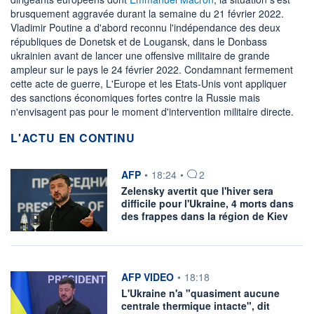
brusquement aggravée durant la semaine du 21 février 2022.
Vladimir Poutine a d'abord reconnu l'indépendance des deux
républiques de Donetsk et de Lougansk, dans le Donbass
ukrainien avant de lancer une offensive militaire de grande
ampleur sur le pays le 24 février 2022. Condamnant fermement
cette acte de guerre, L'Europe et les Etats-Unis vont appliquer
des sanctions économiques fortes contre la Russie mais
n'envisagent pas pour le moment d'intervention militaire directe.
L'ACTU EN CONTINU
information fournie par
AFP
•
18:24
•
2
Zelensky avertit que l'hiver sera
difficile pour l'Ukraine, 4 morts dans
des frappes dans la région de Kiev
information fournie par
AFP VIDEO
•
18:18
L'Ukraine n'a "quasiment aucune
centrale thermique intacte", dit