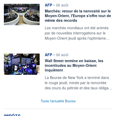
information fournie par
AFP
•
06 août
Marchés: retour de la nervosité sur le
Moyen-Orient, l'Europe s'offre tout de
même des records
Les marchés mondiaux ont été animés
par de nouvelles interrogations sur le
Moyen-Orient jeudi après l'optimisme…
information fournie par
AFP
•
06 août
Wall Street termine en baisse, les
incertitudes au Moyen-Orient
inquiètent
La Bourse de New York a terminé dans
le rouge jeudi, minée par la remontée
des cours du pétrole et des taux obliga…
Toute l'actualité Bourse
IMPÔTS