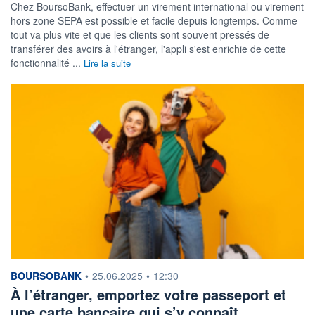
Chez BoursoBank, effectuer un virement international ou virement
hors zone SEPA est possible et facile depuis longtemps. Comme
tout va plus vite et que les clients sont souvent pressés de
transférer des avoirs à l'étranger, l'appli s'est enrichie de cette
fonctionnalité ...
Lire la suite
information fournie par
BOURSOBANK
•
25.06.2025
•
12:30
À l’étranger, emportez votre passeport et
une carte bancaire qui s’y connaît