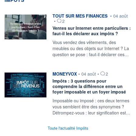
information fournie par
TOUT SUR MES FINANCES
•
04 août
•
2
Ventes sur Internet entre particuliers :
faut-il les déclarer aux impôts ?
Vous vendez des vêtements, des
meubles ou des objets sur Internet ? La
question se pose : faut-il déclarer ces…
information fournie par
MONEYVOX
•
04 août
•
2
Impôts : 3 questions pour
comprendre la différence entre un
foyer imposable et un foyer imposé
Imposable ou imposé : ces deux termes
vous semblent être des synonymes ?
Détrompez-vous : leur signification est…
Toute l'actualité Impôts