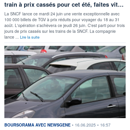
train à prix cassés pour cet été, faites vit…
La SNCF lance ce mardi 24 juin une vente exceptionnelle avec
100 000 billets de TGV à prix réduits pour voyager du 18 au 31
août. L'opération s'achèvera ce jeudi 26 juin. C'est parti pour trois
jours de prix cassés sur les trains de la SNCF. La compagnie
lance ...
Lire la suite
information fournie par
BOURSORAMA AVEC NEWSGENE
•
16.06.2025
•
16:57