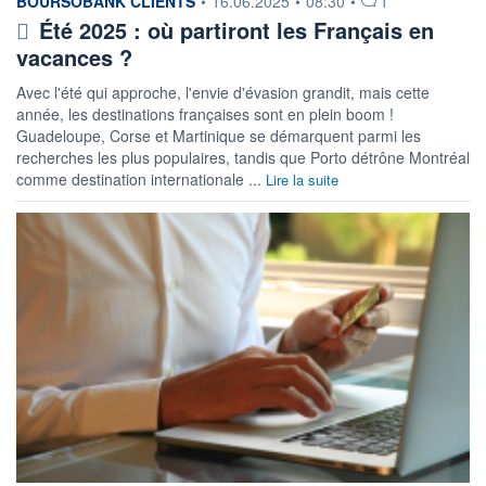
information fournie par
BOURSOBANK CLIENTS
•
16.06.2025
•
08:30
•
1
Été 2025 : où partiront les Français en
vacances ?
Avec l'été qui approche, l'envie d'évasion grandit, mais cette
année, les destinations françaises sont en plein boom !
Guadeloupe, Corse et Martinique se démarquent parmi les
recherches les plus populaires, tandis que Porto détrône Montréal
comme destination internationale ...
Lire la suite