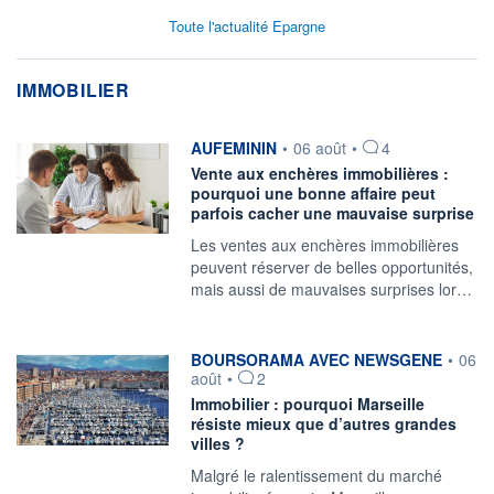
Toute l'actualité Epargne
IMMOBILIER
information fournie par
AUFEMININ
•
06 août
•
4
Vente aux enchères immobilières :
pourquoi une bonne affaire peut
parfois cacher une mauvaise surprise
Les ventes aux enchères immobilières
peuvent réserver de belles opportunités,
mais aussi de mauvaises surprises lor…
information fournie par
BOURSORAMA AVEC NEWSGENE
•
06
août
•
2
Immobilier : pourquoi Marseille
résiste mieux que d’autres grandes
villes ?
Malgré le ralentissement du marché