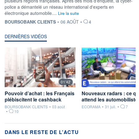
plusieurs régions françaises. Après des mois d'enquête, la cyber-
police a démantelé un réseau international d'experts en
électronique automobile....
Lire la suite
INFORMATION FOURNIE PAR
BOURSOBANK CLIENTS
•
06 AOÛT
•
4
DERNIÈRES VIDÉOS
01'42
Pouvoir d’achat : les Français
Nouveaux radars : ce qu
plébiscitent le cashback
attend les automobilistes
information fournie par
information fournie par
BOURSOBANK CLIENTS
•
03 août
ECORAMA
•
31 juil.
•
7
•
10
DANS LE RESTE DE L'ACTU