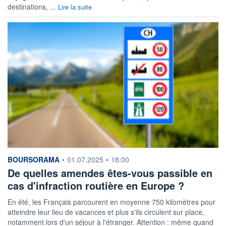
destinations, ...
Lire la suite
information fournie par
BOURSORAMA
•
01.07.2025
•
18:00
De quelles amendes êtes-vous passible en
cas d'infraction routière en Europe ?
En été, les Français parcourent en moyenne 750 kilomètres pour
atteindre leur lieu de vacances et plus s'ils circulent sur place,
notamment lors d'un séjour à l'étranger. Attention : même quand