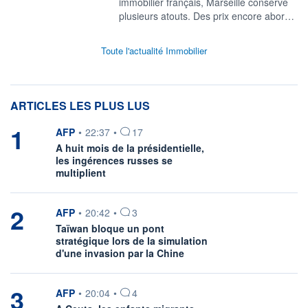
immobilier français, Marseille conserve
plusieurs atouts. Des prix encore abor…
Toute l'actualité Immobilier
ARTICLES LES PLUS LUS
1
information fournie par
AFP
•
22:37
•
17
A huit mois de la présidentielle,
les ingérences russes se
multiplient
2
information fournie par
AFP
•
20:42
•
3
Taïwan bloque un pont
stratégique lors de la simulation
d'une invasion par la Chine
3
information fournie par
AFP
•
20:04
•
4