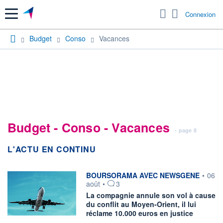
Menu
Connexion
Budget
Conso
Vacances
Budget - Conso - Vacances
- page 8
L'ACTU EN CONTINU
information fournie par
BOURSORAMA AVEC NEWSGENE
•
06
août
•
3
La compagnie annule son vol à cause
du conflit au Moyen-Orient, il lui
réclame 10.000 euros en justice