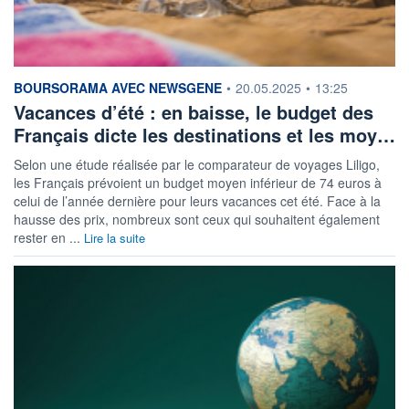
information fournie par
BOURSORAMA AVEC NEWSGENE
•
20.05.2025
•
13:25
Vacances d’été : en baisse, le budget des
Français dicte les destinations et les moy…
Selon une étude réalisée par le comparateur de voyages Liligo,
les Français prévoient un budget moyen inférieur de 74 euros à
celui de l’année dernière pour leurs vacances cet été. Face à la
hausse des prix, nombreux sont ceux qui souhaitent également
rester en ...
Lire la suite