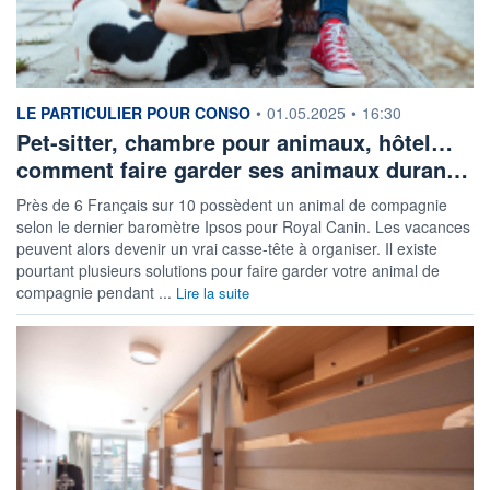
information fournie par
LE PARTICULIER POUR CONSO
•
01.05.2025
•
16:30
Pet-sitter, chambre pour animaux, hôtel…
comment faire garder ses animaux duran…
Près de 6 Français sur 10 possèdent un animal de compagnie
selon le dernier baromètre Ipsos pour Royal Canin. Les vacances
peuvent alors devenir un vrai casse-tête à organiser. Il existe
pourtant plusieurs solutions pour faire garder votre animal de
compagnie pendant ...
Lire la suite