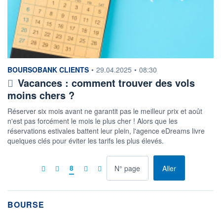
information fournie par
BOURSOBANK CLIENTS
•
29.04.2025
•
08:30
Vacances : comment trouver des vols
moins chers ?
Réserver six mois avant ne garantit pas le meilleur prix et août
n'est pas forcément le mois le plus cher ! Alors que les
réservations estivales battent leur plein, l'agence eDreams livre
quelques clés pour éviter les tarifs les plus élevés.
à la page
8
Aller
BOURSE