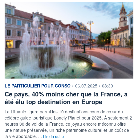
information fournie par
LE PARTICULIER POUR CONSO
•
06.07.2025
•
08:30
Ce pays, 40% moins cher que la France, a
été élu top destination en Europe
La Lituanie figure parmi les 10 destinations coup de cœur du
célèbre guide touristique Lonely Planet pour 2025. À seulement 2
heures 30 de vol de la France, ce joyau encore méconnu offre
une nature préservée, un riche patrimoine culturel et un coût de
la vie abordable. ...
Lire la suite