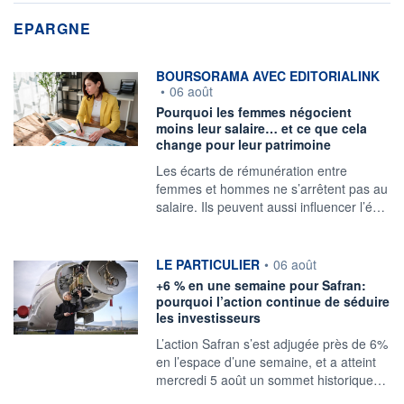
EPARGNE
information fournie par
BOURSORAMA AVEC EDITORIALINK
•
06 août
Pourquoi les femmes négocient
moins leur salaire… et ce que cela
change pour leur patrimoine
Les écarts de rémunération entre
femmes et hommes ne s’arrêtent pas au
salaire. Ils peuvent aussi influencer l’é…
information fournie par
LE PARTICULIER
•
06 août
+6 % en une semaine pour Safran:
pourquoi l’action continue de séduire
les investisseurs
L’action Safran s’est adjugée près de 6%
en l’espace d’une semaine, et a atteint
mercredi 5 août un sommet historique…