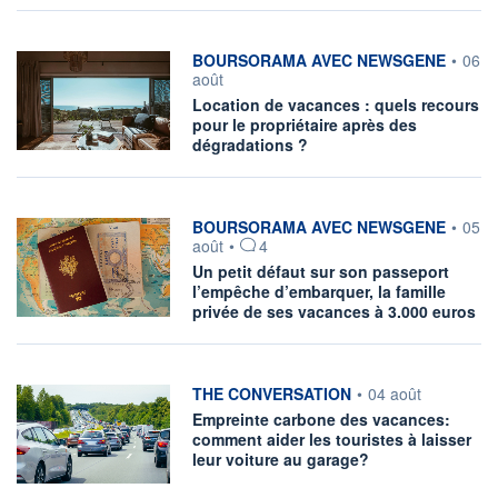
information fournie par
BOURSORAMA AVEC NEWSGENE
•
06
août
Location de vacances : quels recours
pour le propriétaire après des
dégradations ?
information fournie par
BOURSORAMA AVEC NEWSGENE
•
05
août
•
4
Un petit défaut sur son passeport
l’empêche d’embarquer, la famille
privée de ses vacances à 3.000 euros
information fournie par
THE CONVERSATION
•
04 août
Empreinte carbone des vacances:
comment aider les touristes à laisser
leur voiture au garage?