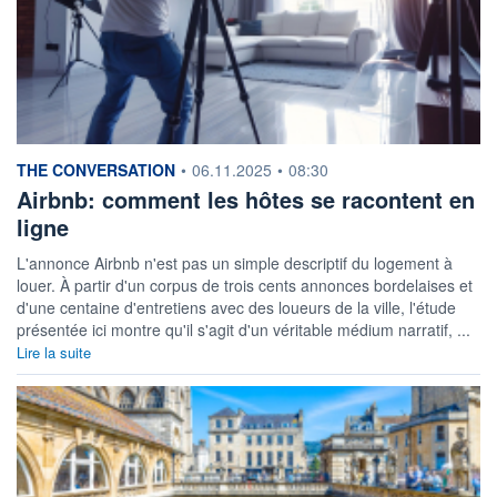
information fournie par
THE CONVERSATION
•
06.11.2025
•
08:30
Airbnb: comment les hôtes se racontent en
ligne
L'annonce Airbnb n'est pas un simple descriptif du logement à
louer. À partir d'un corpus de trois cents annonces bordelaises et
d'une centaine d'entretiens avec des loueurs de la ville, l'étude
présentée ici montre qu'il s'agit d'un véritable médium narratif, ...
Lire la suite