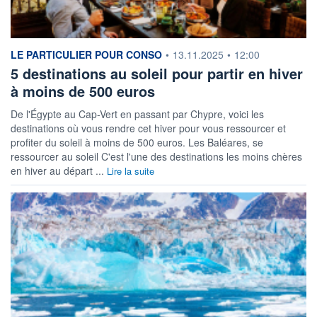
information fournie par
LE PARTICULIER POUR CONSO
•
13.11.2025
•
12:00
5 destinations au soleil pour partir en hiver
à moins de 500 euros
De l'Égypte au Cap-Vert en passant par Chypre, voici les
destinations où vous rendre cet hiver pour vous ressourcer et
profiter du soleil à moins de 500 euros. Les Baléares, se
ressourcer au soleil C'est l'une des destinations les moins chères
en hiver au départ ...
Lire la suite