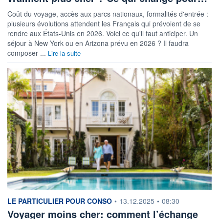
Coût du voyage, accès aux parcs nationaux, formalités d'entrée :
plusieurs évolutions attendent les Français qui prévoient de se
rendre aux États-Unis en 2026. Voici ce qu'il faut anticiper. Un
séjour à New York ou en Arizona prévu en 2026 ? Il faudra
composer ...
Lire la suite
information fournie par
LE PARTICULIER POUR CONSO
•
13.12.2025
•
08:30
Voyager moins cher: comment l’échange