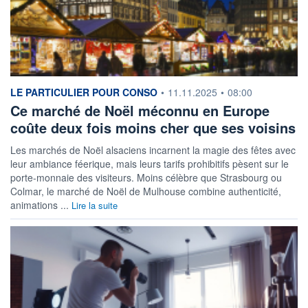
information fournie par
LE PARTICULIER POUR CONSO
•
11.11.2025
•
08:00
Ce marché de Noël méconnu en Europe
coûte deux fois moins cher que ses voisins
Les marchés de Noël alsaciens incarnent la magie des fêtes avec
leur ambiance féerique, mais leurs tarifs prohibitifs pèsent sur le
porte-monnaie des visiteurs. Moins célèbre que Strasbourg ou
Colmar, le marché de Noël de Mulhouse combine authenticité,
animations ...
Lire la suite