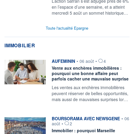
L’action Safran s’est adjugée près de 6%
en l’espace d’une semaine, et a atteint
mercredi 5 août un sommet historique…
Toute l'actualité Epargne
IMMOBILIER
information fournie par
AUFEMININ
•
06 août
•
4
Vente aux enchères immobilières :
pourquoi une bonne affaire peut
parfois cacher une mauvaise surprise
Les ventes aux enchères immobilières
peuvent réserver de belles opportunités,
mais aussi de mauvaises surprises lor…
information fournie par
BOURSORAMA AVEC NEWSGENE
•
06
août
•
2
Immobilier : pourquoi Marseille