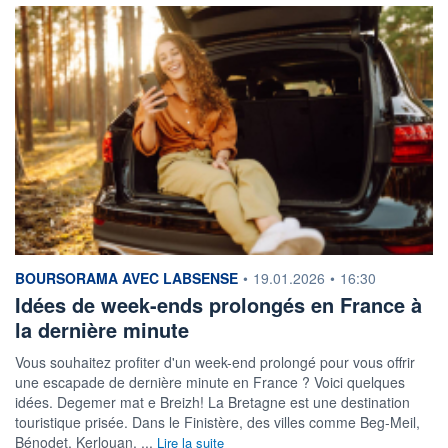
information fournie par
BOURSORAMA AVEC LABSENSE
•
19.01.2026
•
16:30
Idées de week-ends prolongés en France à
la dernière minute
Vous souhaitez profiter d'un week-end prolongé pour vous offrir
une escapade de dernière minute en France ? Voici quelques
idées. Degemer mat e Breizh! La Bretagne est une destination
touristique prisée. Dans le Finistère, des villes comme Beg-Meil,
Bénodet, Kerlouan, ...
Lire la suite