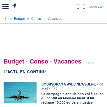
Menu
Connexion
Budget
Conso
Vacances
Budget - Conso - Vacances
- page 5
L'ACTU EN CONTINU
information fournie par
BOURSORAMA AVEC NEWSGENE
•
06
août
•
3
La compagnie annule son vol à cause
du conflit au Moyen-Orient, il lui
réclame 10.000 euros en justice