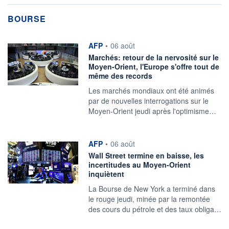
BOURSE
information fournie par
AFP
•
06 août
Marchés: retour de la nervosité sur le
Moyen-Orient, l'Europe s'offre tout de
même des records
Les marchés mondiaux ont été animés
par de nouvelles interrogations sur le
Moyen-Orient jeudi après l'optimisme…
information fournie par
AFP
•
06 août
Wall Street termine en baisse, les
incertitudes au Moyen-Orient
inquiètent
La Bourse de New York a terminé dans
le rouge jeudi, minée par la remontée
des cours du pétrole et des taux obliga…