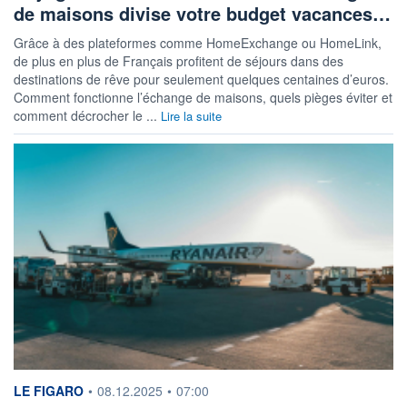
de maisons divise votre budget vacances…
Grâce à des plateformes comme HomeExchange ou HomeLink,
de plus en plus de Français profitent de séjours dans des
destinations de rêve pour seulement quelques centaines d’euros.
Comment fonctionne l’échange de maisons, quels pièges éviter et
comment décrocher le ...
Lire la suite
information fournie par
LE FIGARO
•
08.12.2025
•
07:00