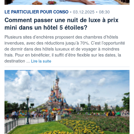
information fournie par
LE PARTICULIER POUR CONSO
•
03.12.2025
•
08:30
Comment passer une nuit de luxe à prix
mini dans un hôtel 5 étoiles?
Plusieurs sites d’enchères proposent des chambres d’hôtels
invendues, avec des réductions jusqu’à 70%. C’est l’opportunité
de dormir dans des hôtels luxueux et de voyager à moindres
frais. Pour en bénéficier, il suffit d’être flexible sur les dates, la
destination ...
Lire la suite