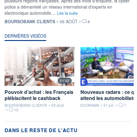
plusieurs régions françaises. Après des mois d'enquête, la cyber-
police a démantelé un réseau international d'experts en
électronique automobile....
Lire la suite
INFORMATION FOURNIE PAR
BOURSOBANK CLIENTS
•
06 AOÛT
•
4
DERNIÈRES VIDÉOS
01'42
Pouvoir d’achat : les Français
Nouveaux radars : ce qu
plébiscitent le cashback
attend les automobilistes
information fournie par
information fournie par
BOURSOBANK CLIENTS
•
03 août
ECORAMA
•
31 juil.
•
7
•
10
DANS LE RESTE DE L'ACTU