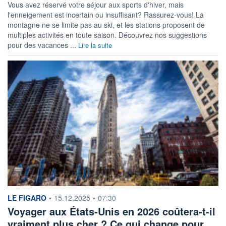
Vous avez réservé votre séjour aux sports d'hiver, mais
l'enneigement est incertain ou insuffisant? Rassurez-vous! La
montagne ne se limite pas au ski, et les stations proposent de
multiples activités en toute saison. Découvrez nos suggestions
pour des vacances ...
Lire la suite
information fournie par
LE FIGARO
•
15.12.2025
•
07:30
Voyager aux États-Unis en 2026 coûtera-t-il
vraiment plus cher ? Ce qui change pour…