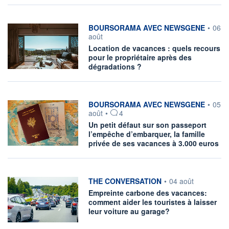
information fournie par
BOURSORAMA AVEC NEWSGENE
•
06
août
Location de vacances : quels recours
pour le propriétaire après des
dégradations ?
information fournie par
BOURSORAMA AVEC NEWSGENE
•
05
août
•
4
Un petit défaut sur son passeport
l’empêche d’embarquer, la famille
privée de ses vacances à 3.000 euros
information fournie par
THE CONVERSATION
•
04 août
Empreinte carbone des vacances:
comment aider les touristes à laisser
leur voiture au garage?