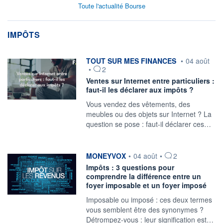
Toute l'actualité Bourse
IMPÔTS
information fournie par
TOUT SUR MES FINANCES
•
04 août
•
2
Ventes sur Internet entre particuliers :
faut-il les déclarer aux impôts ?
Vous vendez des vêtements, des
meubles ou des objets sur Internet ? La
question se pose : faut-il déclarer ces…
information fournie par
MONEYVOX
•
04 août
•
2
Impôts : 3 questions pour
comprendre la différence entre un
foyer imposable et un foyer imposé
Imposable ou imposé : ces deux termes
vous semblent être des synonymes ?
Détrompez-vous : leur signification est…