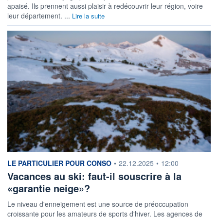
apaisé. Ils prennent aussi plaisir à redécouvrir leur région, voire
leur département. ...
Lire la suite
information fournie par
LE PARTICULIER POUR CONSO
•
22.12.2025
•
12:00
Vacances au ski: faut-il souscrire à la
«garantie neige»?
Le niveau d'enneigement est une source de préoccupation
croissante pour les amateurs de sports d'hiver. Les agences de