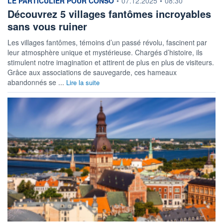
information fournie par
LE PARTICULIER POUR CONSO
•
07.12.2025
•
08:30
Découvrez 5 villages fantômes incroyables
sans vous ruiner
Les villages fantômes, témoins d’un passé révolu, fascinent par
leur atmosphère unique et mystérieuse. Chargés d’histoire, ils
stimulent notre imagination et attirent de plus en plus de visiteurs.
Grâce aux associations de sauvegarde, ces hameaux
abandonnés se ...
Lire la suite