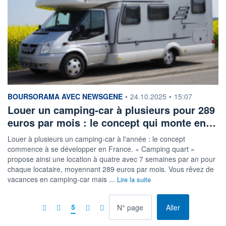
information fournie par
BOURSORAMA AVEC NEWSGENE
•
24.10.2025
•
15:07
Louer un camping-car à plusieurs pour 289
euros par mois : le concept qui monte en…
Louer à plusieurs un camping-car à l'année : le concept
commence à se développer en France. « Camping quart »
propose ainsi une location à quatre avec 7 semaines par an pour
chaque locataire, moyennant 289 euros par mois. Vous rêvez de
vacances en camping-car mais ...
Lire la suite
à la page
5
Aller