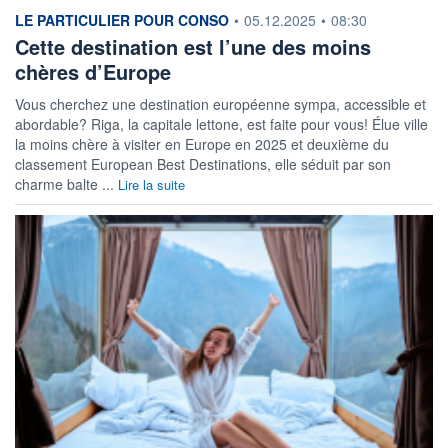
information fournie par
LE PARTICULIER POUR CONSO
•
05.12.2025
•
08:30
Cette destination est l’une des moins
chères d’Europe
Vous cherchez une destination européenne sympa, accessible et
abordable? Riga, la capitale lettone, est faite pour vous! Élue ville
la moins chère à visiter en Europe en 2025 et deuxième du
classement European Best Destinations, elle séduit par son
charme balte ...
Lire la suite