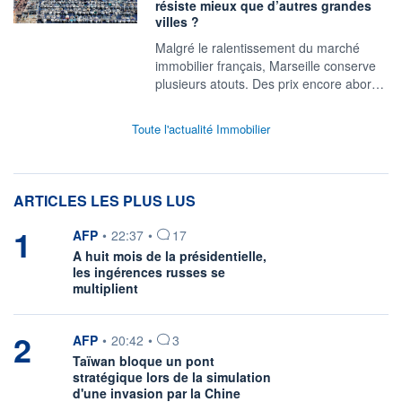
résiste mieux que d’autres grandes
villes ?
Malgré le ralentissement du marché
immobilier français, Marseille conserve
plusieurs atouts. Des prix encore abor…
Toute l'actualité Immobilier
ARTICLES LES PLUS LUS
1
information fournie par
AFP
•
22:37
•
17
A huit mois de la présidentielle,
les ingérences russes se
multiplient
2
information fournie par
AFP
•
20:42
•
3
Taïwan bloque un pont
stratégique lors de la simulation
d'une invasion par la Chine