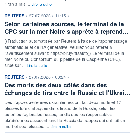
l'Iran a mis ...
Lire la suite
information fournie par
REUTERS
•
27.07.2026
•
11:15
•
Selon certaines sources, le terminal de la
CPC sur la mer Noire s'apprête à reprend…
((Traduction automatisée par Reuters à l'aide de l'apprentissage
automatique et de l'IA générative, veuillez vous référer à
l'avertissement suivant: https://bit.ly/rtrsauto)) Le terminal de la
mer Noire du Consortium du pipeline de la Caspienne (CPC),
situé sur ...
Lire la suite
information fournie par
REUTERS
•
27.07.2026
•
08:24
•
Des morts des deux côtés dans des
échanges de tirs entre la Russie et l'Ukrai…
Des frappes aériennes ukrainiennes ont fait deux morts et 17
blessés lors d'attaques dans le sud de la Russie, selon les
autorités régionales russes, tandis que les responsables
ukrainiennes accusent lundi la Russie de frappes qui ont fait un
mort et sept blessés. ...
Lire la suite