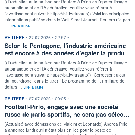
((Traduction automatisée par Reuters à l'aide de l'apprentissage
automatique et de l'IA générative, veuillez vous référer à
l'avertissement suivant: https://bit.ly/rtrsauto)) Voici les principales
informations publiées dans le Wall Street Journal. Reuters n'a pas
...
Lire la suite
information fournie par
REUTERS
•
27.07.2026
•
22:57
•
Selon le Pentagone, l'industrie américaine
est encore à des années d'égaler la produ…
((Traduction automatisée par Reuters à l'aide de l'apprentissage
automatique et de l'IA générative, veuillez vous référer à
l'avertissement suivant: https://bit.ly/rtrsauto)) (Correction: ajout
du mot "drone" dans le titre) * Le programme de 1,1 milliard de
dollars ...
Lire la suite
information fournie par
REUTERS
•
27.07.2026
•
20:25
•
Football-Pirlo, engagé avec une société
russe de paris sportifs, ne sera pas sélec…
(Actualisé avec démissions de Maldini et Leonardo) Andrea Pirlo
a annoncé lundi qu'il n'était plus en lice pour le poste de