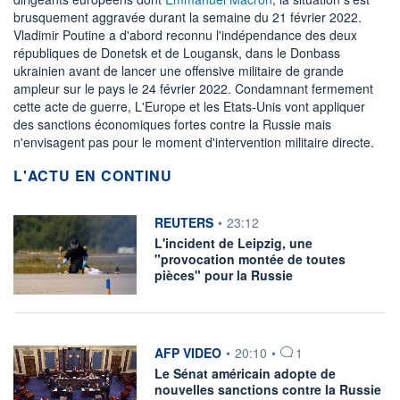
brusquement aggravée durant la semaine du 21 février 2022.
Vladimir Poutine a d'abord reconnu l'indépendance des deux
républiques de Donetsk et de Lougansk, dans le Donbass
ukrainien avant de lancer une offensive militaire de grande
ampleur sur le pays le 24 février 2022. Condamnant fermement
cette acte de guerre, L'Europe et les Etats-Unis vont appliquer
des sanctions économiques fortes contre la Russie mais
n'envisagent pas pour le moment d'intervention militaire directe.
L'ACTU EN CONTINU
information fournie par
REUTERS
•
23:12
L'incident de Leipzig, une
"provocation montée de toutes
pièces" pour la Russie
information fournie par
AFP VIDEO
•
20:10
•
1
Le Sénat américain adopte de
nouvelles sanctions contre la Russie