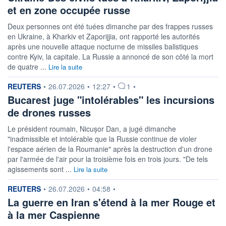
et en zone occupée russe
Deux personnes ont été tuées dimanche par des frappes russes
en Ukraine, à Kharkiv et Zaporijjia, ont rapporté les autorités
après une nouvelle attaque nocturne de missiles balistiques
contre Kyiv, la capitale. La Russie a annoncé de son côté la mort
de quatre ...
Lire la suite
information fournie par
REUTERS
•
26.07.2026
•
12:27
•
1
•
Bucarest juge "intolérables" les incursions
de drones russes
Le président roumain, Nicușor Dan, a jugé dimanche
"inadmissible et intolérable que la Russie continue de violer
l'espace aérien de la Roumanie" après la destruction d'un drone
par l'armée de l'air pour la troisième fois en trois jours. "De tels
agissements sont ...
Lire la suite
information fournie par
REUTERS
•
26.07.2026
•
04:58
•
La guerre en Iran s'étend à la mer Rouge et
à la mer Caspienne