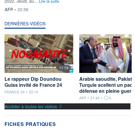
2022. Jeudi, au...
Lire la suite
INFORMATION FOURNIE PAR
AFP
•
22:58
DERNIÈRES VIDÉOS
11'13
Le rappeur Dip Doundou
Arabie saoudite, Pakista
Guiss invité de France 24
Turquie scellent un pact
défense en pleine guer
information fournie par
FRANCE 24
•
22:10
information fournie par
AFP
•
21:45
•
6
Accéder à toutes les vidéos
FICHES PRATIQUES