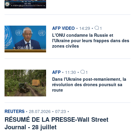
information fournie par
AFP VIDEO
•
14:29
•
1
L'ONU condamne la Russie et
l'Ukraine pour leurs frappes dans des
zones civiles
information fournie par
AFP
•
11:30
•
1
Dans l'Ukraine post-remaniement, la
révolution des drones poursuit sa
route
information fournie par
REUTERS
•
28.07.2026
•
07:23
•
RÉSUMÉ DE LA PRESSE-Wall Street
Journal - 28 juillet