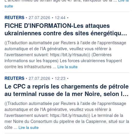
suite
information fournie par
REUTERS
•
27.07.2026
•
12:44
•
FICHE D'INFORMATION-Les attaques
ukrainiennes contre des sites énergétiqu…
((Traduction automatisée par Reuters à l'aide de l'apprentissage
automatique et de l'IA générative, veuillez vous référer à
l'avertissement suivant: https://bit.ly/rtrsauto)) (Dernières
informations sur les frappes) Les forces ukrainiennes frappent
contre les infrastructures ...
Lire la suite
information fournie par
REUTERS
•
27.07.2026
•
12:23
•
Le CPC a repris les chargements de pétrole
au terminal russe de la mer Noire, selon l…
((Traduction automatisée par Reuters à l'aide de l'apprentissage
automatique et de l'IA générative, veuillez vous référer à
l'avertissement suivant: https://bit.ly/rtrsauto)) Le terminal de la
mer Noire du Consortium du pipeline de la Caspienne, situé sur la
côte ...
Lire la suite