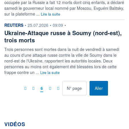
occupée par la Russie a fait 12 morts dont cinq enfants, a déclaré
samedi le gouverneur local nommé par Moscou, Evguéni Balitsky,
sur la plateforme ...
Lire la suite
information fournie par
REUTERS
•
25.07.2026
•
09:09
•
Ukraine-Attaque russe à Soumy (nord-est),
trois morts
Trois personnes sont mortes dans la nuit de vendredi à samedi
au cours d'une attaque russe contre la ville de Soumy dans le
nord-est de l'Ukraine, rapportent les autorités locales. Deux
personnes au moins ont également été blessées lors de cette
frappe contre un ...
Lire la suite
à la page
6
Aller
VIDÉOS