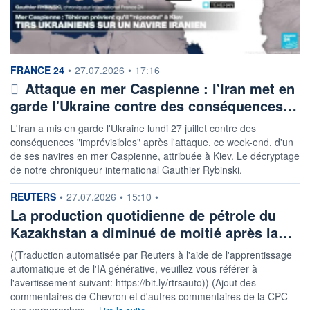
information fournie par
FRANCE 24
•
27.07.2026
•
17:16
Attaque en mer Caspienne : l'Iran met en
garde l'Ukraine contre des conséquences…
L'Iran a mis en garde l'Ukraine lundi 27 juillet contre des
conséquences "imprévisibles" après l'attaque, ce week-end, d'un
de ses navires en mer Caspienne, attribuée à Kiev. Le décryptage
de notre chroniqueur international Gauthier Rybinski.
information fournie par
REUTERS
•
27.07.2026
•
15:10
•
La production quotidienne de pétrole du
Kazakhstan a diminué de moitié après la…
((Traduction automatisée par Reuters à l'aide de l'apprentissage
automatique et de l'IA générative, veuillez vous référer à
l'avertissement suivant: https://bit.ly/rtrsauto)) (Ajout des
commentaires de Chevron et d'autres commentaires de la CPC
aux paragraphes ...