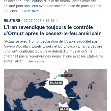
sélectionneur de l'équipe d'Italie de football après avoir été
critiqué pour ses liens avec une société russe de paris sportifs.
L'ancien ...
Lire la suite
information fournie par
REUTERS
•
27.07.2026
•
19:49
•
L'Iran revendique toujours le contrôle
d'Ormuz après le cessez-le-feu américain
(Actualisé avec Trump, déclaration de l'Arabie saoudite) par
Nayera Abdallah, Elwely Elwelly et Bo Erickson L'Iran a déclaré
lundi qu'il contrôlait toujours le détroit d'Ormuz et qu'il ne
cherchait pas à reprendre des négociations avec les Etats-Unis
après l'arrêt ...
Lire la suite