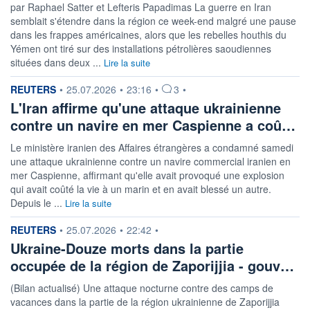
par Raphael Satter et Lefteris Papadimas La guerre en Iran
semblait s'étendre dans la région ce week-end malgré une pause
dans les frappes américaines, alors que les rebelles houthis du
Yémen ont tiré sur des installations pétrolières saoudiennes
situées dans deux ...
Lire la suite
information fournie par
REUTERS
•
25.07.2026
•
23:16
•
3
•
L'Iran affirme qu'une attaque ukrainienne
contre un navire en mer Caspienne a coû…
Le ministère iranien des Affaires étrangères a condamné samedi
une attaque ukrainienne contre un navire commercial iranien en
mer Caspienne, affirmant qu'elle avait provoqué une explosion
qui avait coûté la vie à un marin et en avait blessé un autre.
Depuis le ...
Lire la suite
information fournie par
REUTERS
•
25.07.2026
•
22:42
•
Ukraine-Douze morts dans la partie
occupée de la région de Zaporijjia - gouv…
(Bilan actualisé) Une attaque nocturne contre des camps de
vacances dans la partie de la région ukrainienne de Zaporijjia