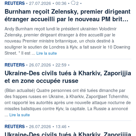
information fournie par
REUTERS
•
27.07.2026
•
00:36
•
2
•
Burnham reçoit Zelensky, premier dirigeant
étranger accueilli par le nouveau PM brit…
Andy Burnham reçoit lundi le président ukrainien Volodimir
Zelensky, premier dirigeant étranger à être accueilli par le
nouveau Premier ministre britannique, un choix destiné à
souligner le soutien de Londres à Kyiv, a fait savoir le 10 Downing
Street. * Il est ...
Lire la suite
information fournie par
REUTERS
•
26.07.2026
•
22:59
•
Ukraine-Des civils tués à Kharkiv, Zaporijjia
et en zone occupée russe
(Bilan actualisé) Quatre personnes ont été tuées dimanche par
des frappes russes en Ukraine, à Kharkiv, Zaporijjiaet Tchernihiv,
ont rapporté les autorités après une nouvelle attaque nocturne de
missiles balistiques contre Kyiv, la capitale. La Russie a annoncé
...
Lire la suite
information fournie par
REUTERS
•
26.07.2026
•
13:46
•
Ukraine-Des civils tués à Kharkiv, Zaporijjia