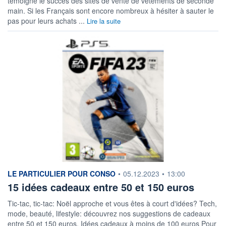
témoigne le succès des sites de vente de vêtements de seconde
main. Si les Français sont encore nombreux à hésiter à sauter le
pas pour leurs achats ...
Lire la suite
information fournie par
LE PARTICULIER POUR CONSO
•
05.12.2023
•
13:00
15 idées cadeaux entre 50 et 150 euros
Tic-tac, tic-tac: Noël approche et vous êtes à court d'idées? Tech,
mode, beauté, lifestyle: découvrez nos suggestions de cadeaux
entre 50 et 150 euros. Idées cadeaux à moins de 100 euros Pour