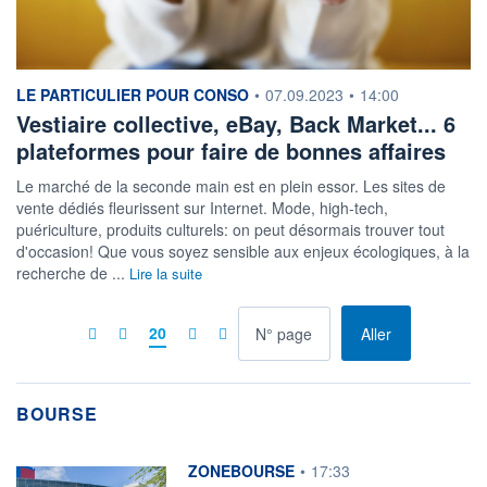
information fournie par
LE PARTICULIER POUR CONSO
•
07.09.2023
•
14:00
Vestiaire collective, eBay, Back Market... 6
plateformes pour faire de bonnes affaires
Le marché de la seconde main est en plein essor. Les sites de
vente dédiés fleurissent sur Internet. Mode, high-tech,
puériculture, produits culturels: on peut désormais trouver tout
d'occasion! Que vous soyez sensible aux enjeux écologiques, à la
recherche de ...
Lire la suite
à la page
20
Aller
BOURSE
information fournie par
ZONEBOURSE
•
17:33