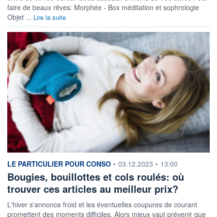
faire de beaux rêves: Morphée - Box méditation et sophrologie
Objet ...
Lire la suite
information fournie par
LE PARTICULIER POUR CONSO
•
03.12.2023
•
13:00
Bougies, bouillottes et cols roulés: où
trouver ces articles au meilleur prix?
L'hiver s'annonce froid et les éventuelles coupures de courant
promettent des moments difficiles. Alors mieux vaut prévenir que