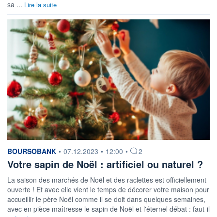
sa ...
Lire la suite
information fournie par
BOURSOBANK
•
07.12.2023
•
12:00
•
2
Votre sapin de Noël : artificiel ou naturel ?
La saison des marchés de Noël et des raclettes est officiellement
ouverte ! Et avec elle vient le temps de décorer votre maison pour
accueillir le père Noël comme il se doit dans quelques semaines,
avec en pièce maîtresse le sapin de Noël et l'éternel débat : faut-il