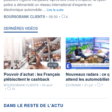
police a démantelé un réseau international d'experts en
électronique automobile....
Lire la suite
INFORMATION FOURNIE PAR
BOURSOBANK CLIENTS
•
08:30
•
4
DERNIÈRES VIDÉOS
01'42
Pouvoir d’achat : les Français
Nouveaux radars : ce qu
plébiscitent le cashback
attend les automobilistes
information fournie par
information fournie par
BOURSOBANK CLIENTS
•
03 août
ECORAMA
•
31 juil.
•
7
•
10
DANS LE RESTE DE L'ACTU