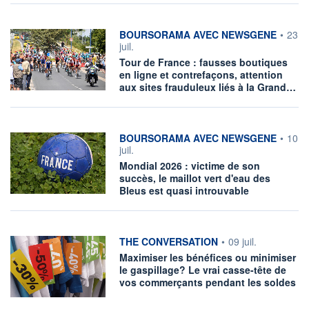
information fournie par
BOURSORAMA AVEC NEWSGENE
•
23
juil.
Tour de France : fausses boutiques
en ligne et contrefaçons, attention
aux sites frauduleux liés à la Grand…
information fournie par
BOURSORAMA AVEC NEWSGENE
•
10
juil.
Mondial 2026 : victime de son
succès, le maillot vert d'eau des
Bleus est quasi introuvable
information fournie par
THE CONVERSATION
•
09 juil.
Maximiser les bénéfices ou minimiser
le gaspillage? Le vrai casse‑tête de
vos commerçants pendant les soldes