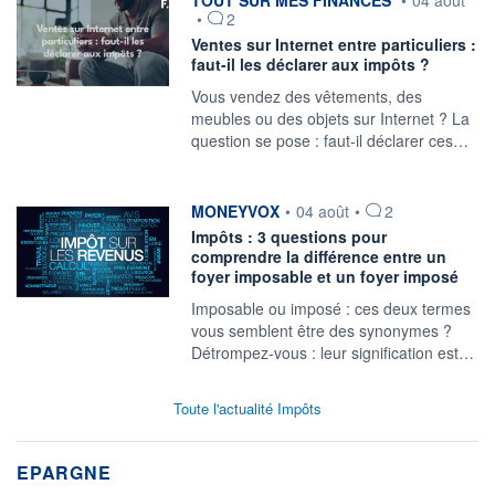
TOUT SUR MES FINANCES
•
04 août
•
2
Ventes sur Internet entre particuliers :
faut-il les déclarer aux impôts ?
Vous vendez des vêtements, des
meubles ou des objets sur Internet ? La
question se pose : faut-il déclarer ces…
information fournie par
MONEYVOX
•
04 août
•
2
Impôts : 3 questions pour
comprendre la différence entre un
foyer imposable et un foyer imposé
Imposable ou imposé : ces deux termes
vous semblent être des synonymes ?
Détrompez-vous : leur signification est…
Toute l'actualité Impôts
EPARGNE