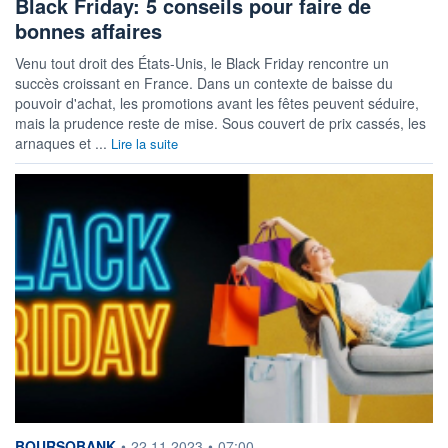
Black Friday: 5 conseils pour faire de
bonnes affaires
Venu tout droit des États-Unis, le Black Friday rencontre un
succès croissant en France. Dans un contexte de baisse du
pouvoir d'achat, les promotions avant les fêtes peuvent séduire,
mais la prudence reste de mise. Sous couvert de prix cassés, les
arnaques et ...
Lire la suite
information fournie par
BOURSOBANK
•
22.11.2023
•
07:00