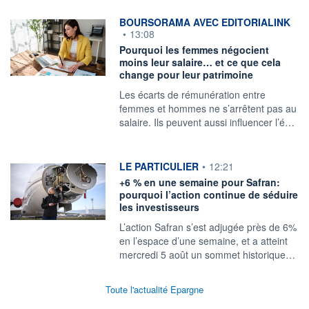
information fournie par
BOURSORAMA AVEC EDITORIALINK
•
13:08
Pourquoi les femmes négocient
moins leur salaire… et ce que cela
change pour leur patrimoine
Les écarts de rémunération entre
femmes et hommes ne s’arrêtent pas au
salaire. Ils peuvent aussi influencer l’é…
information fournie par
LE PARTICULIER
•
12:21
+6 % en une semaine pour Safran:
pourquoi l’action continue de séduire
les investisseurs
L’action Safran s’est adjugée près de 6%
en l’espace d’une semaine, et a atteint
mercredi 5 août un sommet historique…
Toute l'actualité Epargne