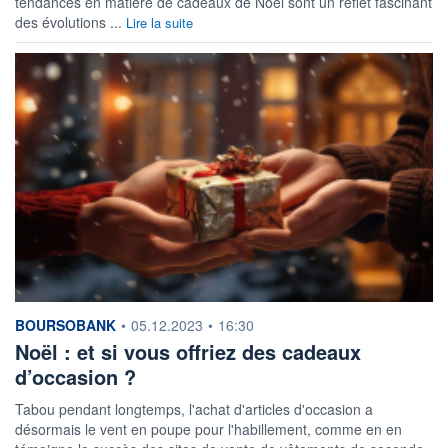
tendances en matière de cadeaux de Noël sont un reflet fascinant
des évolutions ...
Lire la suite
information fournie par
BOURSOBANK
•
05.12.2023
•
16:30
Noël : et si vous offriez des cadeaux
d’occasion ?
Tabou pendant longtemps, l'achat d'articles d'occasion a
désormais le vent en poupe pour l'habillement, comme en en