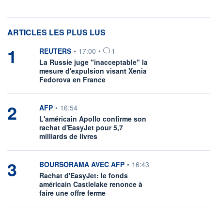
ARTICLES LES PLUS LUS
1
information fournie par
REUTERS
•
17:00
•
1
La Russie juge "inacceptable" la
mesure d'expulsion visant Xenia
Fedorova en France
2
information fournie par
AFP
•
16:54
L'américain Apollo confirme son
rachat d'EasyJet pour 5,7
milliards de livres
3
information fournie par
BOURSORAMA AVEC AFP
•
16:43
Rachat d'EasyJet: le fonds
américain Castlelake renonce à
faire une offre ferme