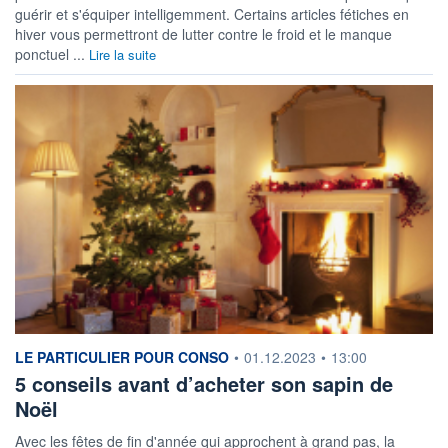
guérir et s'équiper intelligemment. Certains articles fétiches en
hiver vous permettront de lutter contre le froid et le manque
ponctuel ...
Lire la suite
information fournie par
LE PARTICULIER POUR CONSO
•
01.12.2023
•
13:00
5 conseils avant d’acheter son sapin de
Noël
Avec les fêtes de fin d'année qui approchent à grand pas, la