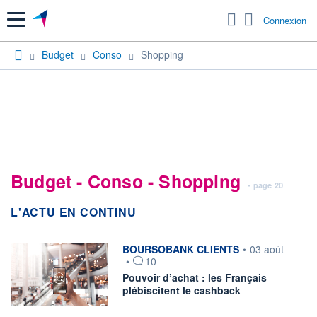
Menu
Connexion
Budget
Conso
Shopping
Budget - Conso - Shopping
- page 20
L'ACTU EN CONTINU
information fournie par
BOURSOBANK CLIENTS
•
03 août
•
10
Pouvoir d’achat : les Français
plébiscitent le cashback