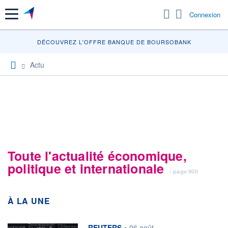
Menu
Connexion
DÉCOUVREZ
DÉCOUVREZ L'OFFRE BANQUE DE BOURSOBANK
Actu
Toute l'actualité économique,
politique et internationale
- page 900
À LA UNE
information fournie par
REUTERS
•
06 août