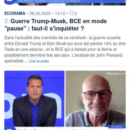
information fournie par
ECORAMA
•
06.06.2025
•
14:10
•
2
Guerre Trump-Musk, BCE en mode
"pause" : faut-il s'inquiéter ?
Dans l'actualité des marchés de ce vendredi : la guerre ouverte
entre Donald Trump et Elon Musk qui aura fait perdre 14% au titre
Tesla en une séance ; et la BCE qui a baissé pour la 8eme et
possiblement dernière fois ses taux. L'analyse de John Plassard,
spécialiste ...
Lire la suite