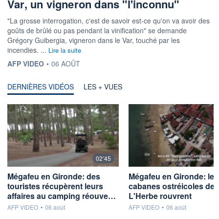
Var, un vigneron dans "l'inconnu"
"La grosse interrogation, c'est de savoir est-ce qu'on va avoir des
goûts de brûlé ou pas pendant la vinification" se demande
Grégory Guibergia, vigneron dans le Var, touché par les
incendies. ...
Lire la suite
INFORMATION FOURNIE PAR
AFP VIDEO
•
06 AOÛT
DERNIÈRES VIDÉOS
LES + VUES
02'45
Mégafeu en Gironde: des
Mégafeu en Gironde: les
touristes récupèrent leurs
cabanes ostréicoles de
affaires au camping réouve…
L'Herbe rouvrent
information fournie par
information fournie par
AFP VIDEO
•
06 août
AFP VIDEO
•
06 août