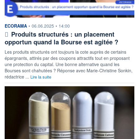
information fournie par
ECORAMA
•
06.06.2025
•
14:00
Produits structurés : un placement
opportun quand la Bourse est agitée ?
Les produits structurés ont toujours la cote auprès de certains
épargnants, attirés par des coupons attractifs tout en proposant
une protection du capital. Une bonne alternative quand les
Bourses sont chahutées ? Réponse avec Marie-Christine Sonkin,
rédactrice ...
Lire la suite