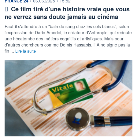
information fournie par
FRANCE 24
•
06.06.2025
•
15:52
Ce film tiré d'une histoire vraie que vous
ne verrez sans doute jamais au cinéma
Faut-il s'attendre à un "bain de sang chez les cols blancs", selon
l'expression de Dario Amodei, le créateur d'Anthropic, qui redoute
une hécatombe des métiers cognitifs et artistiques. Mais pour
d’autres chercheurs comme Demis Hassabis, l’IA ne signe pas la
fin ...
Lire la suite