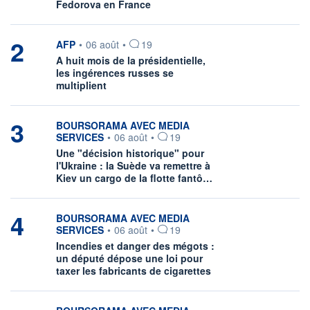
Fedorova en France
2
information fournie par
AFP
•
06 août
•
19
A huit mois de la présidentielle,
les ingérences russes se
multiplient
3
information fournie par
BOURSORAMA AVEC MEDIA
SERVICES
•
06 août
•
19
Une "décision historique" pour
l'Ukraine : la Suède va remettre à
Kiev un cargo de la flotte fantô…
4
information fournie par
BOURSORAMA AVEC MEDIA
SERVICES
•
06 août
•
19
Incendies et danger des mégots :
un député dépose une loi pour
taxer les fabricants de cigarettes