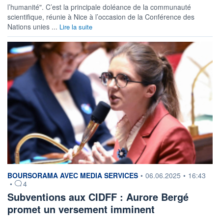
l’humanité". C’est la principale doléance de la communauté
scientifique, réunie à Nice à l’occasion de la Conférence des
Nations unies ...
Lire la suite
information fournie par
BOURSORAMA AVEC MEDIA SERVICES
•
06.06.2025
•
16:43
•
4
Subventions aux CIDFF : Aurore Bergé
promet un versement imminent