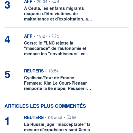
3
information fournie par
AFP
•
20:04
•
4
A Ceuta, les enfants migrants
risquent d'être victimes de
maltraitance et d'exploitation, a…
4
information fournie par
AFP
•
19:27
•
5
Corse: le FLNC rejette la
"mascarade" de l'autonomie et
menace les "envahisseurs" ve…
5
information fournie par
REUTERS
•
18:54
Cyclisme/Tour de France
Femmes: Kim Le Court-Pienaar
remporte la 6e étape, Reusser r…
ARTICLES LES PLUS COMMENTÉS
1
information fournie par
REUTERS
•
06 août
•
56
La Russie juge "inacceptable" la
mesure d'expulsion visant Xenia