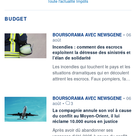
Toute l'actualité Impôts
BUDGET
information fournie par
BOURSORAMA AVEC NEWSGENE
•
06
août
Incendies : comment des escrocs
exploitent la détresse des sinistrés et
l’élan de solidarité
Les incendies qui touchent le pays et les
situations dramatiques qui en découlent
attirent les escrocs. Faux pompiers, fa…
information fournie par
BOURSORAMA AVEC NEWSGENE
•
06
août
•
3
La compagnie annule son vol à cause
du conflit au Moyen-Orient, il lui
réclame 10.000 euros en justice
Après avoir dû abandonner ses