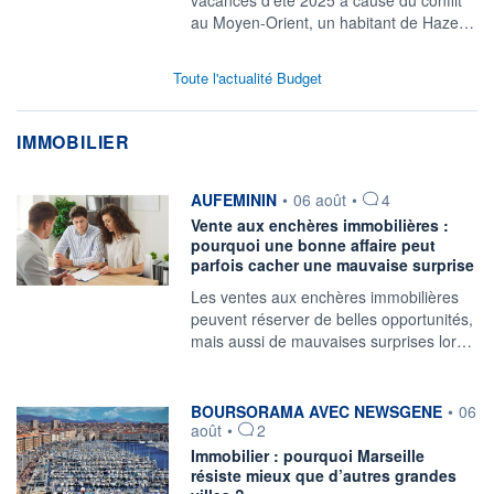
vacances d'été 2025 à cause du conflit
au Moyen-Orient, un habitant de Haze…
Toute l'actualité Budget
IMMOBILIER
information fournie par
AUFEMININ
•
06 août
•
4
Vente aux enchères immobilières :
pourquoi une bonne affaire peut
parfois cacher une mauvaise surprise
Les ventes aux enchères immobilières
peuvent réserver de belles opportunités,
mais aussi de mauvaises surprises lor…
information fournie par
BOURSORAMA AVEC NEWSGENE
•
06
août
•
2
Immobilier : pourquoi Marseille
résiste mieux que d’autres grandes