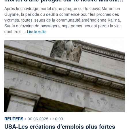
Après le chavirage mortel d'une pirogue sur le fleuve Maroni en
Guyane, la période du deuil a commencé pour les proches des
victimes, toutes issues de la communauté amérindienne Kali'na.
Sur la quinzaine de passagers, sept personnes ont perdu la vie,
dont trois ...
Lire la suite
information fournie par
REUTERS
•
06.06.2025
•
16:09
USA-Les créations d'emplois plus fortes