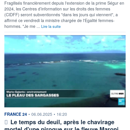
Fragilisés financièrement depuis l'extension de la prime Ségur en
2024, les Centres d’information sur les droits des femmes
(CIDFF) seront subventionnés "dans les jours qui viennent", a
affirmé ce vendredi la ministre chargée de l'Egalité femmes-
hommes. "Je me ...
Lire la suite
information fournie par
FRANCE 24
•
06.06.2025
•
16:20
Le temps du deuil, après le chavirage
mortel d'une pirogue sur le fleuve Maroni…