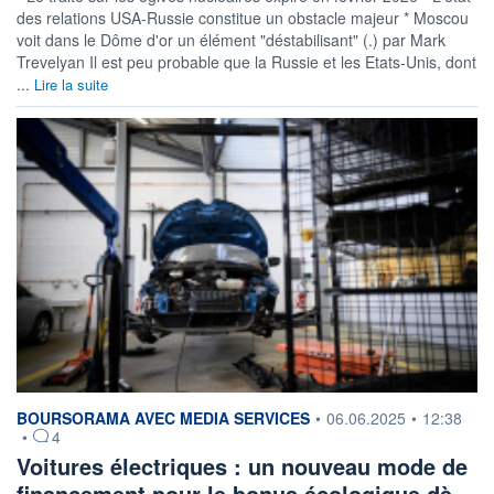
des relations USA-Russie constitue un obstacle majeur * Moscou
voit dans le Dôme d'or un élément "déstabilisant" (.) par Mark
Trevelyan Il est peu probable que la Russie et les Etats-Unis, dont
...
Lire la suite
information fournie par
BOURSORAMA AVEC MEDIA SERVICES
•
06.06.2025
•
12:38
•
4
Voitures électriques : un nouveau mode de
financement pour le bonus écologique dè…