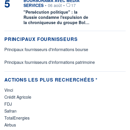
5
information fournie par
BOURSORAMA AVEC MEDIA
SERVICES
•
06 août
•
17
"Persécution politique" : la
Russie condamne l'expulsion de
la chroniqueuse du groupe Bol…
PRINCIPAUX FOURNISSEURS
Principaux fournisseurs d'informations bourse
Principaux fournisseurs d'informations patrimoine
ACTIONS LES PLUS RECHERCHÉES *
Vinci
Crédit Agricole
FDJ
Safran
TotalEnergies
Airbus