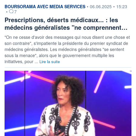
information fournie par
BOURSORAMA AVEC MEDIA SERVICES
•
06.06.2025
•
15:23
•
7
Prescriptions, déserts médicaux... : les
médecins généralistes "ne comprennent…
"On ne cesse d'avoir des messages qui nous disent une chose et
son contraire", s'impatiente la présidente du premier syndicat de
médecins généralistes. Les médecins généralistes "se sentent
sous la menace", alors que le gouvernement multiplie les
initiatives, pour ...
Lire la suite