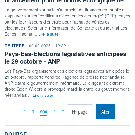
Le gouvernement souhaite s'affranchir du financement public et
s'appuyer sur les "certificats d'économies d'énergie" (CEE), payés
par les fournisseurs d'énergie pour l'achat de véhicules
électriques. Selon une information de Contexte et du journal Les
Echos , l'achat ...
Lire la suite
information fournie par
REUTERS
•
06.06.2025
•
12:32
•
Pays-Bas-Elections législatives anticipées
le 29 octobre - ANP
Les Pays-Bas organiseront des élections législatives anticipées le
29 octobre, rapporte vendredi l'agence de presse néerlandaise
ANP, citant le gouvernement intérimaire. Le dirigeant d'extrême
droite Geert Wilders a provoqué mardi la chute du gouvernement
néerlandais ...
Lire la suite
à la page
900
Aller
BOURSE