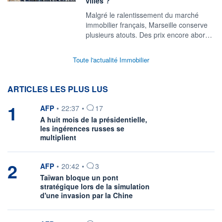
villes ?
Malgré le ralentissement du marché
immobilier français, Marseille conserve
plusieurs atouts. Des prix encore abor…
Toute l'actualité Immobilier
ARTICLES LES PLUS LUS
1
information fournie par
AFP
•
22:37
•
17
A huit mois de la présidentielle,
les ingérences russes se
multiplient
2
information fournie par
AFP
•
20:42
•
3
Taïwan bloque un pont
stratégique lors de la simulation
d'une invasion par la Chine