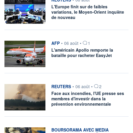
L'Europe finit sur de faibles
variations, le Moyen-Orient inquiète
de nouveau
information fournie par
AFP
•
06 août
•
1
L'américain Apollo remporte la
bataille pour racheter EasyJet
information fournie par
REUTERS
•
06 août
•
2
Face aux incendies, l'UE presse ses
membres d'investir dans la
prévention environnementale
information fournie par
BOURSORAMA AVEC MEDIA