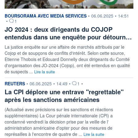
information fournie par
BOURSORAMA AVEC MEDIA SERVICES
•
06.06.2025
•
14:51
•
1
JO 2024 : deux dirigeants du COJOP
entendus dans une enquête pour détourn…
La justice enquête sur une affaire de marchés attribués par le
Cojop et de soupçons de conflits d'intérêt. Selon cette source,
Etienne Thobois et Edouard Donnelly deux dirigeants du Comité
d'organisation des JO-2024 (Cojop), ont été entendus en qualité
de suspects ...
Lire la suite
information fournie par
REUTERS
•
06.06.2025
•
14:49
•
1
•
La CPI déplore une entrave "regrettable"
après les sanctions américaines
(Actualisé avec précisions sur les sanctions et réactions
supplémentaires) La Cour pénale internationale (CPI) a
condamné vendredi la décision prise par la veille de l'
administration américaine d'opter pour des mesures de
représailles à l'encontre de quatre de ...
Lire la suite