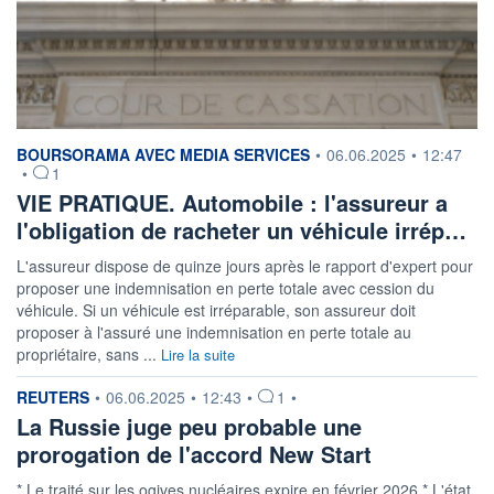
information fournie par
BOURSORAMA AVEC MEDIA SERVICES
•
06.06.2025
•
12:47
•
1
VIE PRATIQUE. Automobile : l'assureur a
l'obligation de racheter un véhicule irrép…
L'assureur dispose de quinze jours après le rapport d'expert pour
proposer une indemnisation en perte totale avec cession du
véhicule. Si un véhicule est irréparable, son assureur doit
proposer à l'assuré une indemnisation en perte totale au
propriétaire, sans ...
Lire la suite
information fournie par
REUTERS
•
06.06.2025
•
12:43
•
1
•
La Russie juge peu probable une
prorogation de l'accord New Start
* Le traité sur les ogives nucléaires expire en février 2026 * L'état