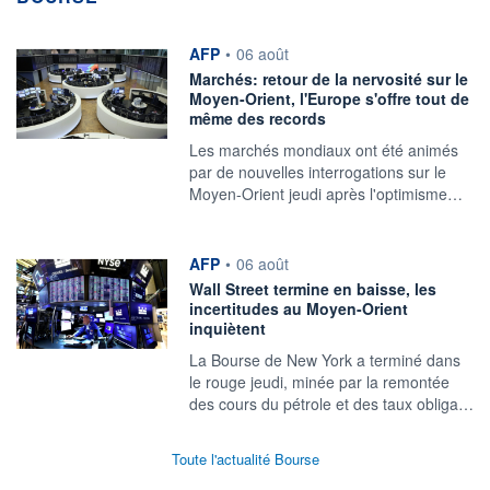
information fournie par
AFP
•
06 août
Marchés: retour de la nervosité sur le
Moyen-Orient, l'Europe s'offre tout de
même des records
Les marchés mondiaux ont été animés
par de nouvelles interrogations sur le
Moyen-Orient jeudi après l'optimisme…
information fournie par
AFP
•
06 août
Wall Street termine en baisse, les
incertitudes au Moyen-Orient
inquiètent
La Bourse de New York a terminé dans
le rouge jeudi, minée par la remontée
des cours du pétrole et des taux obliga…
Toute l'actualité Bourse