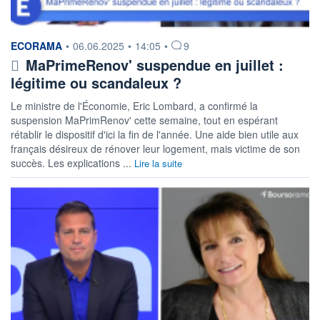
information fournie par
ECORAMA
•
06.06.2025
•
14:05
•
9
MaPrimeRenov' suspendue en juillet :
légitime ou scandaleux ?
Le ministre de l'Économie, Eric Lombard, a confirmé la
suspension MaPrimRenov' cette semaine, tout en espérant
rétablir le dispositif d'ici la fin de l'année. Une aide bien utile aux
français désireux de rénover leur logement, mais victime de son
succès. Les explications ...
Lire la suite