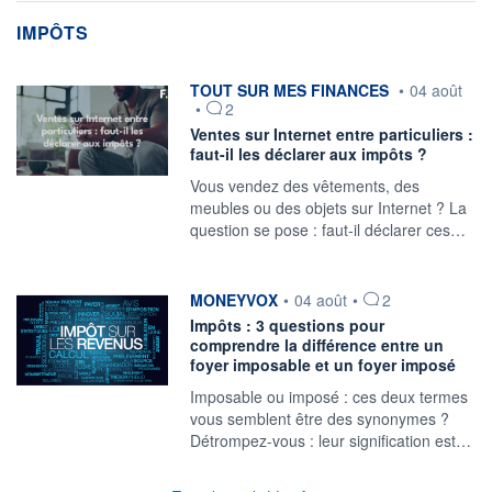
IMPÔTS
information fournie par
TOUT SUR MES FINANCES
•
04 août
•
2
Ventes sur Internet entre particuliers :
faut-il les déclarer aux impôts ?
Vous vendez des vêtements, des
meubles ou des objets sur Internet ? La
question se pose : faut-il déclarer ces…
information fournie par
MONEYVOX
•
04 août
•
2
Impôts : 3 questions pour
comprendre la différence entre un
foyer imposable et un foyer imposé
Imposable ou imposé : ces deux termes
vous semblent être des synonymes ?
Détrompez-vous : leur signification est…