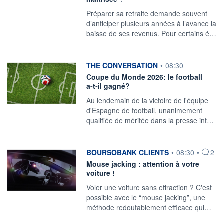
Préparer sa retraite demande souvent
d’anticiper plusieurs années à l’avance la
baisse de ses revenus. Pour certains é…
information fournie par
THE CONVERSATION
•
08:30
Coupe du Monde 2026: le football
a‑t‑il gagné?
Au lendemain de la victoire de l'équipe
d'Espagne de football, unanimement
qualifiée de méritée dans la presse int…
information fournie par
BOURSOBANK CLIENTS
•
08:30
•
2
Mouse jacking : attention à votre
voiture !
Voler une voiture sans effraction ? C'est
possible avec le “mouse jacking”, une
méthode redoutablement efficace qui…