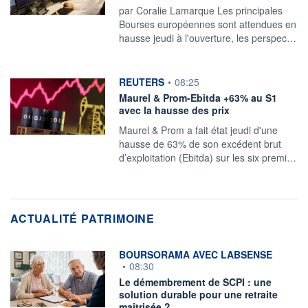
par Coralie Lamarque Les principales
Bourses européennes sont attendues en
hausse jeudi à l'ouverture, les perspec…
information fournie par
REUTERS
•
08:25
Maurel & Prom-Ebitda +63% au S1
avec la hausse des prix
Maurel & Prom a ‌fait état jeudi d'une
hausse de 63% de ​son excédent brut
d’exploitation (Ebitda) sur les six premi…
ACTUALITÉ PATRIMOINE
information fournie par
BOURSORAMA AVEC LABSENSE
•
08:30
Le démembrement de SCPI : une
solution durable pour une retraite
maîtrisée ?