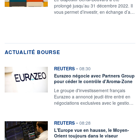
prolongé jusqu’au 31 décembre 2022. Il
vous permet d’investir, en échange d’a…
ACTUALITÉ BOURSE
information fournie par
REUTERS
•
08:30
Eurazeo négocie avec Partners Group
pour céder le contrôle d'Aroma-Zone
‌Le groupe d'investissement français ​
Eurazeo a annoncé jeudi être entré en
négociations exclusives ​avec le gestio…
information fournie par
REUTERS
•
08:28
L'Europe vue en hausse, le Moyen-
Orient toujours dans le viseur