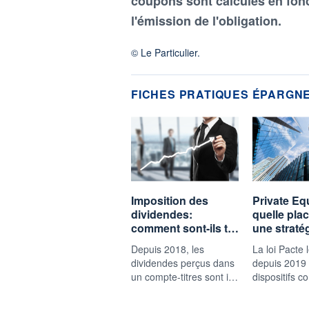
coupons sont calculés en fon
l'émission de l'obligation.
© Le Particulier.
FICHES PRATIQUES ÉPARGN
Imposition des
Private Equ
dividendes:
quelle pla
comment sont-ils t…
une straté
Depuis 2018, les
La loi Pacte 
dividendes perçus dans
depuis 2019
un compte-titres sont i…
dispositifs 