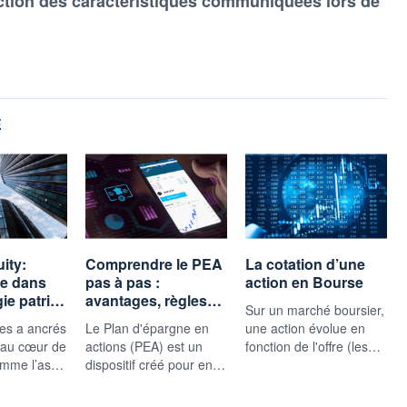
ction des caractéristiques communiquées lors de
E
ity:
Comprendre le PEA
La cotation d’une
ce dans
pas à pas :
action en Bourse
gie patri…
avantages, règles…
Sur un marché boursier,
les a ancrés
Le Plan d'épargne en
une action évolue en
 au cœur de
actions (PEA) est un
fonction de l'offre (les…
comme l’as…
dispositif créé pour en…