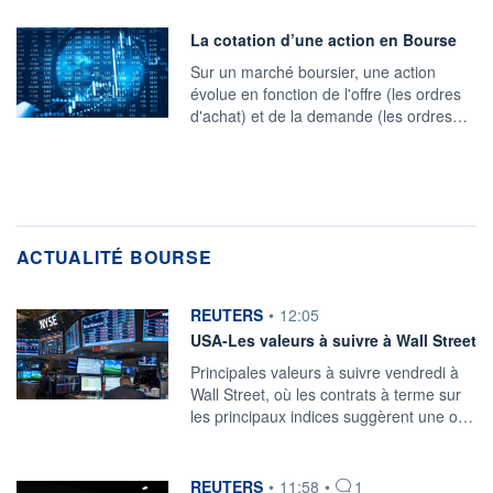
La cotation d’une action en Bourse
Sur un marché boursier, une action
évolue en fonction de l'offre (les ordres
d'achat) et de la demande (les ordres…
ACTUALITÉ BOURSE
information fournie par
REUTERS
•
12:05
USA-Les valeurs à suivre à Wall Street
Principales valeurs à suivre vendredi à
Wall Street, où les contrats à terme sur
les principaux indices suggèrent une o…
information fournie par
REUTERS
•
11:58
•
1