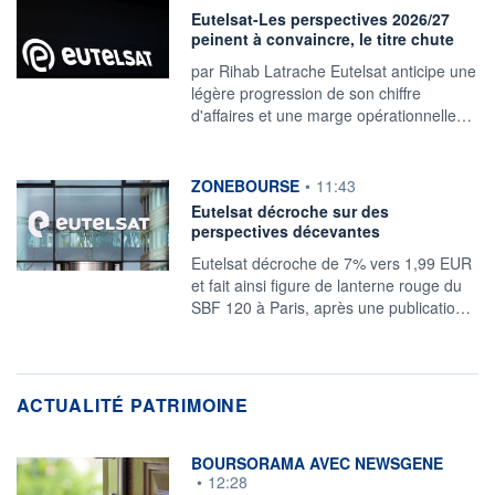
Eutelsat-Les perspectives 2026/27
peinent à convaincre, le titre chute
par Rihab Latrache Eutelsat anticipe une
légère progression ‌de son chiffre
d'affaires et une marge opérationnelle…
information fournie par
ZONEBOURSE
•
11:43
Eutelsat décroche sur des
perspectives décevantes
Eutelsat décroche de 7% vers 1,99 EUR
et fait ainsi figure de lanterne rouge du
SBF 120 à Paris, après une publicatio…
ACTUALITÉ PATRIMOINE
information fournie par
BOURSORAMA AVEC NEWSGENE
•
12:28