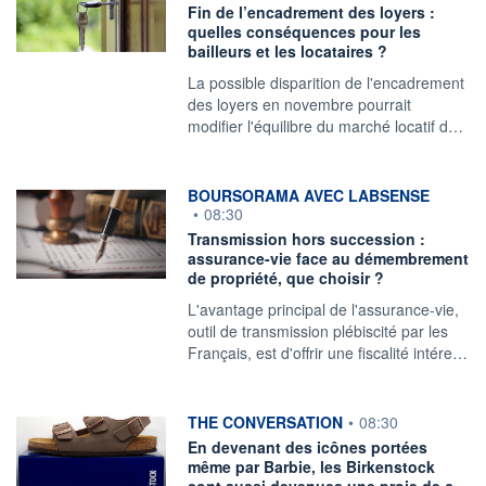
Fin de l’encadrement des loyers :
quelles conséquences pour les
bailleurs et les locataires ?
La possible disparition de l'encadrement
des loyers en novembre pourrait
modifier l'équilibre du marché locatif d…
information fournie par
BOURSORAMA AVEC LABSENSE
•
08:30
Transmission hors succession :
assurance-vie face au démembrement
de propriété, que choisir ?
L'avantage principal de l'assurance-vie,
outil de transmission plébiscité par les
Français, est d'offrir une fiscalité intére…
information fournie par
THE CONVERSATION
•
08:30
En devenant des icônes portées
même par Barbie, les Birkenstock
sont aussi devenues une proie de c…