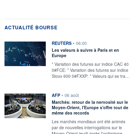
ACTUALITÉ BOURSE
information fournie par
REUTERS
•
06:00
Les valeurs à suivre à Paris et en
Europe
* Variation des futures sur indice CAC 40
0#FCE: * Variation des futures sur indice
Stoxx 600 0#FXXP: * Valeurs qui se tra…
information fournie par
AFP
•
06 août
Marchés: retour de la nervosité sur le
Moyen-Orient, l'Europe s'offre tout de
même des records
Les marchés mondiaux ont été animés
par de nouvelles interrogations sur le
Moyen-Orient jeudi après l'optimisme…