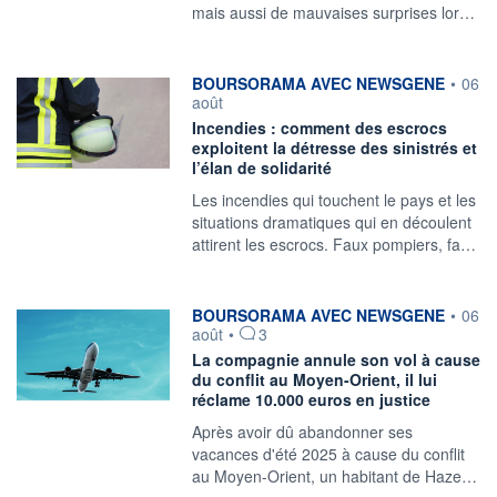
mais aussi de mauvaises surprises lor…
information fournie par
BOURSORAMA AVEC NEWSGENE
•
06
août
Incendies : comment des escrocs
exploitent la détresse des sinistrés et
l’élan de solidarité
Les incendies qui touchent le pays et les
situations dramatiques qui en découlent
attirent les escrocs. Faux pompiers, fa…
information fournie par
BOURSORAMA AVEC NEWSGENE
•
06
août
•
3
La compagnie annule son vol à cause
du conflit au Moyen-Orient, il lui
réclame 10.000 euros en justice
Après avoir dû abandonner ses
vacances d'été 2025 à cause du conflit
au Moyen-Orient, un habitant de Haze…