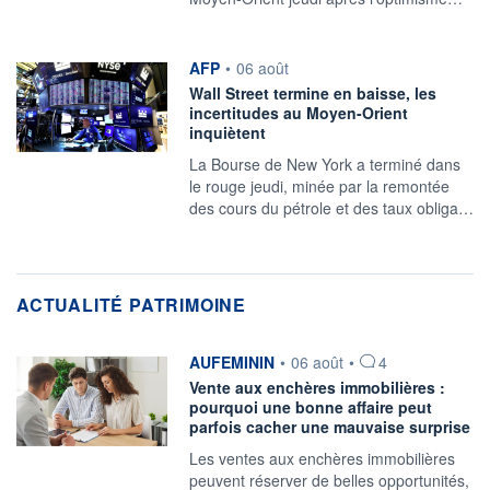
information fournie par
AFP
•
06 août
Wall Street termine en baisse, les
incertitudes au Moyen-Orient
inquiètent
La Bourse de New York a terminé dans
le rouge jeudi, minée par la remontée
des cours du pétrole et des taux obliga…
ACTUALITÉ PATRIMOINE
information fournie par
AUFEMININ
•
06 août
•
4
Vente aux enchères immobilières :
pourquoi une bonne affaire peut
parfois cacher une mauvaise surprise
Les ventes aux enchères immobilières
peuvent réserver de belles opportunités,