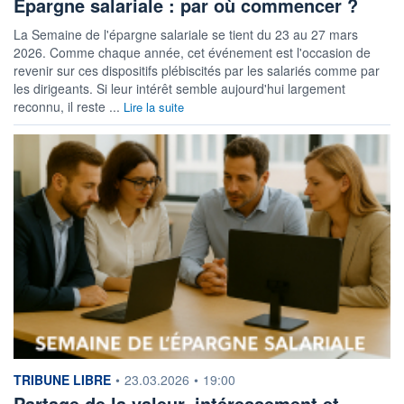
Epargne salariale : par où commencer ?
La Semaine de l'épargne salariale se tient du 23 au 27 mars
2026. Comme chaque année, cet événement est l'occasion de
revenir sur ces dispositifs plébiscités par les salariés comme par
les dirigeants. Si leur intérêt semble aujourd'hui largement
reconnu, il reste ...
Lire la suite
information fournie par
TRIBUNE LIBRE
•
23.03.2026
•
19:00
Partage de la valeur, intéressement et