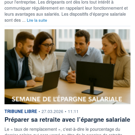
pour l'entreprise. Les dirigeants ont dès lors tout intérêt à
communiquer régulièrement en rappelant leur fonctionnement et
leurs avantages aux salariés. Les dispositifs d'épargne salariale
sont des ...
Lire la suite
information fournie par
TRIBUNE LIBRE
•
27.03.2026
•
11:11
Préparer sa retraite avec l’épargne salariale
Le « taux de remplacement », c'est-à-dire le pourcentage du
dernier salaire qui sera versé au titre de la pension de retraite,