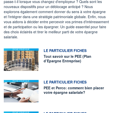
passe-t-il lorsque vous changez d'employeur ? Quels sont les
nouveaux dispositifs pour un déblocage anticipé ? Nous
explorons également comment donner du sens à votre épargne
et l'intégrer dans une stratégie patrimoniale globale. Enfin, nous
vous aidons à décider entre percevoir vos primes d'intéressement
et de participation ou les épargner. Un guide essentiel pour faire
des choix éclairés et tirer le meilleur parti de votre épargne
salariale.
information fournie par
LE PARTICULIER FICHES
FICHE PRATIQUE
Tout savoir sur le PEE (Plan
d’Epargne Entreprise)
information fournie par
LE PARTICULIER FICHES
FICHE PRATIQUE
PEE et Perco: comment bien placer
votre épargne salariale?
FICHE PRATIQUE