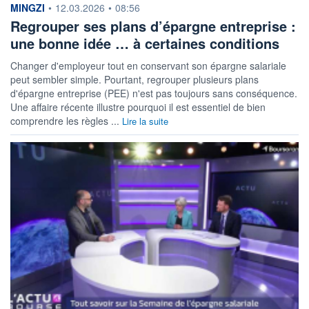
information fournie par
MINGZI
•
12.03.2026
•
08:56
Regrouper ses plans d’épargne entreprise :
une bonne idée … à certaines conditions
Changer d'employeur tout en conservant son épargne salariale
peut sembler simple. Pourtant, regrouper plusieurs plans
d'épargne entreprise (PEE) n'est pas toujours sans conséquence.
Une affaire récente illustre pourquoi il est essentiel de bien
comprendre les règles ...
Lire la suite