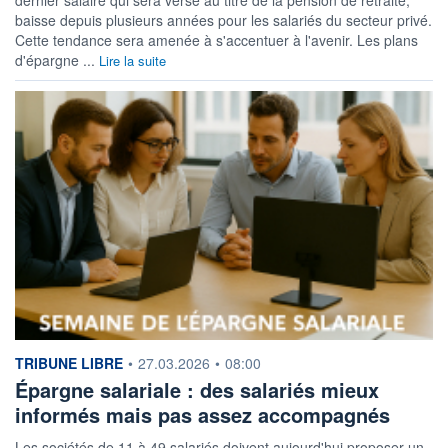
baisse depuis plusieurs années pour les salariés du secteur privé.
Cette tendance sera amenée à s'accentuer à l'avenir. Les plans
d'épargne ...
Lire la suite
information fournie par
TRIBUNE LIBRE
•
27.03.2026
•
08:00
Épargne salariale : des salariés mieux
informés mais pas assez accompagnés
Les sociétés de 11 à 49 salariés doivent aujourd'hui proposer un