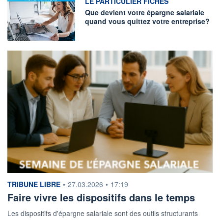
information fournie par
LE PARTICULIER FICHES
Que devient votre épargne salariale
quand vous quittez votre entreprise?
information fournie par
TRIBUNE LIBRE
•
27.03.2026
•
17:19
Faire vivre les dispositifs dans le temps
Les dispositifs d'épargne salariale sont des outils structurants