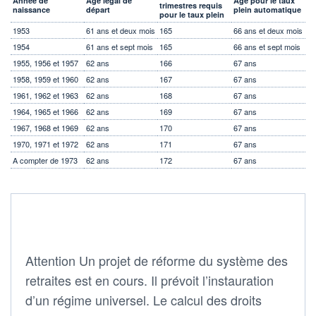
Année de
Age légal de
Age pour le taux
trimestres requis
naissance
départ
plein automatique
pour le taux plein
1953
61 ans et deux mois
165
66 ans et deux mois
1954
61 ans et sept mois
165
66 ans et sept mois
1955, 1956 et 1957
62 ans
166
67 ans
1958, 1959 et 1960
62 ans
167
67 ans
1961, 1962 et 1963
62 ans
168
67 ans
1964, 1965 et 1966
62 ans
169
67 ans
1967, 1968 et 1969
62 ans
170
67 ans
1970, 1971 et 1972
62 ans
171
67 ans
A compter de 1973
62 ans
172
67 ans
Attention Un projet de réforme du système des
retraites est en cours. Il prévoit l’instauration
d’un régime universel. Le calcul des droits