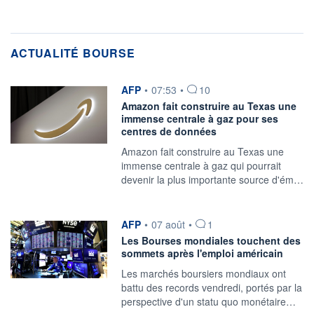
ACTUALITÉ BOURSE
information fournie par
AFP
•
07:53
•
10
Amazon fait construire au Texas une
immense centrale à gaz pour ses
centres de données
Amazon fait construire au Texas une
immense centrale à gaz qui pourrait
devenir la plus importante source d'ém…
information fournie par
AFP
•
07 août
•
1
Les Bourses mondiales touchent des
sommets après l'emploi américain
Les marchés boursiers mondiaux ont
battu des records vendredi, portés par la
perspective d'un statu quo monétaire…