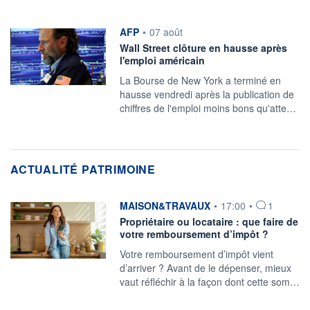
information fournie par
AFP
•
07 août
Wall Street clôture en hausse après
l'emploi américain
La Bourse de New York a terminé en
hausse vendredi après la publication de
chiffres de l'emploi moins bons qu'atte…
ACTUALITÉ PATRIMOINE
information fournie par
MAISON&TRAVAUX
•
17:00
•
1
Propriétaire ou locataire : que faire de
votre remboursement d’impôt ?
Votre remboursement d’impôt vient
d’arriver ? Avant de le dépenser, mieux
vaut réfléchir à la façon dont cette som…