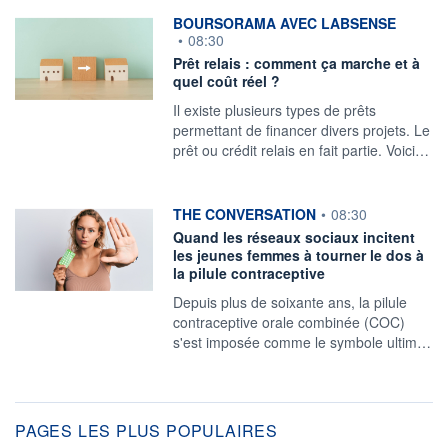
information fournie par
BOURSORAMA AVEC LABSENSE
•
08:30
Prêt relais : comment ça marche et à
quel coût réel ?
Il existe plusieurs types de prêts
permettant de financer divers projets. Le
prêt ou crédit relais en fait partie. Voici…
information fournie par
THE CONVERSATION
•
08:30
Quand les réseaux sociaux incitent
les jeunes femmes à tourner le dos à
la pilule contraceptive
Depuis plus de soixante ans, la pilule
contraceptive orale combinée (COC)
s'est imposée comme le symbole ultim…
PAGES LES PLUS POPULAIRES