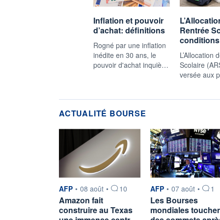
Inflation et pouvoir
L’Allocatio
d’achat: définitions
Rentrée Sc
condition
Rogné par une inflation
inédite en 30 ans, le
L’Allocation 
pouvoir d'achat inquiè…
Scolaire (AR
versée aux 
ACTUALITÉ BOURSE
information fournie par
information fournie pa
AFP
•
08 août
•
10
AFP
•
07 août
•
1
Amazon fait
Les Bourses
construire au Texas
mondiales touche
une immense centr…
des sommets apr