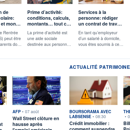
n de
Prime d’activité:
Services à la
olaire:
conditions, calculs,
personne: rédiger
s et mon…
montants… tout c…
un contrat de trav…
de Rentrée
La prime d'activité est
En tant qu’employeur
S) peut être
une aide sociale
d’un salarié à domicile,
parents do…
destinée aux personn…
vous êtes soumis à ce…
ACTUALITÉ PATRIMOIN
r
information fournie par
information fournie par
inf
AFP
•
07 août
BOURSORAMA AVEC
TH
LABSENSE
•
08:30
•
0
Wall Street clôture en
Crédit immobilier :
Bil
nt
hausse après
comment suspendre
Po
ès…
l'emploi américain