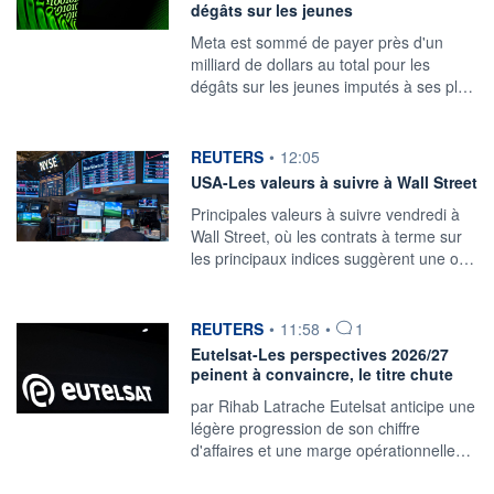
dégâts sur les jeunes
Meta est sommé de payer près d'un
milliard de dollars au total pour les
dégâts sur les jeunes imputés à ses pl…
information fournie par
REUTERS
•
12:05
USA-Les valeurs à suivre à Wall Street
Principales valeurs à suivre vendredi à
Wall Street, où les contrats à terme sur
les principaux indices suggèrent une o…
information fournie par
REUTERS
•
11:58
•
1
Eutelsat-Les perspectives 2026/27
peinent à convaincre, le titre chute
par Rihab Latrache Eutelsat anticipe une
légère progression ‌de son chiffre
d'affaires et une marge opérationnelle…