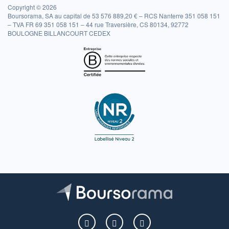
Copyright © 2026
Boursorama, SA au capital de 53 576 889,20 € – RCS Nanterre 351 058 151
– TVA FR 69 351 058 151 – 44 rue Traversière, CS 80134, 92772
BOULOGNE BILLANCOURT CEDEX
Boursorama sur Facebook
Boursorama sur X
Boursorama sur Youtu