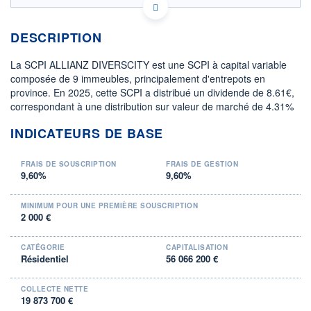
IMMOVALOR GESTION
Capital variable
DESCRIPTION
DATE DE CRÉATION
TYPE DE SCPI
Avril 2021
SCPI de rendement
La SCPI ALLIANZ DIVERSCITY est une SCPI à capital variable
composée de 9 immeubles, principalement d'entrepots en
province. En 2025, cette SCPI a distribué un dividende de 8.61€,
TAUX DE DISTRIBUTION 2024
TAUX DE DISTRIBUTION 2023
3,69%
2,93%
correspondant à une distribution sur valeur de marché de 4.31%
INDICATEURS DE BASE
+ PORTEFEUILLE
+ LISTE
FRAIS DE SOUSCRIPTION
FRAIS DE GESTION
9,60%
9,60%
MINIMUM POUR UNE PREMIÈRE SOUSCRIPTION
2 000 €
CATÉGORIE
CAPITALISATION
Résidentiel
56 066 200 €
COLLECTE NETTE
19 873 700 €