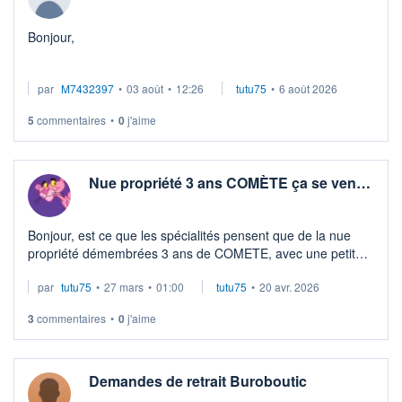
Bonjour,
J'envisage de créer une SCI à l'is avec des SCPI dans une
par
M7432397
•
03 août
•
12:26
tutu75
•
6 août 2026
optique de transmission. Est-ce que vous avez déjà vu ce
type de montage?
5
commentaires
•
0
j'aime
Bien à vous
Nue propriété 3 ans COMÈTE ça se ven…
Bonjour, est ce que les spécialités pensent que de la nue
propriété démembrées 3 ans de COMETE, avec une petite
décote par rapport à un achat direct de nue propriété,
par
tutu75
•
27 mars
•
01:00
tutu75
•
20 avr. 2026
trouverait facilement u ...
3
commentaires
•
0
j'aime
Demandes de retrait Buroboutic