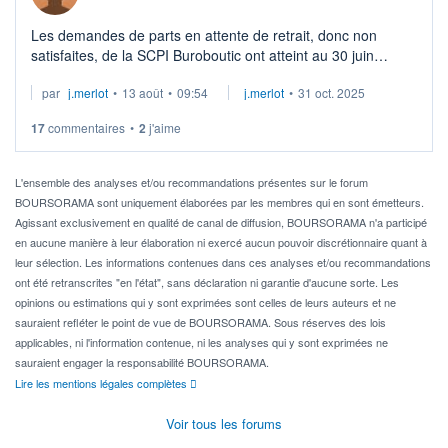
Les demandes de parts en attente de retrait, donc non
satisfaites, de la SCPI Buroboutic ont atteint au 30 juin
20023 le nombre de 104 306 parts soit 7,5% du capital. Mais
par
j.merlot
•
13 août
•
09:54
j.merlot
•
31 oct. 2025
pour Fiducial Gérance : nou ...
17
commentaires
•
2
j'aime
L'ensemble des analyses et/ou recommandations présentes sur le forum
BOURSORAMA sont uniquement élaborées par les membres qui en sont émetteurs.
Agissant exclusivement en qualité de canal de diffusion, BOURSORAMA n'a participé
en aucune manière à leur élaboration ni exercé aucun pouvoir discrétionnaire quant à
leur sélection. Les informations contenues dans ces analyses et/ou recommandations
ont été retranscrites "en l'état", sans déclaration ni garantie d'aucune sorte. Les
opinions ou estimations qui y sont exprimées sont celles de leurs auteurs et ne
sauraient refléter le point de vue de BOURSORAMA. Sous réserves des lois
applicables, ni l'information contenue, ni les analyses qui y sont exprimées ne
sauraient engager la responsabilité BOURSORAMA.
Lire les mentions légales complètes
Voir tous les forums