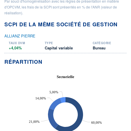
Par souci d'homogénéisation avec les règles de présentation en matière
d'OPCVM, les frais de la SCPI sont présentés en % de l'ANR (valeur de
réalisation).
SCPI DE LA MÊME SOCIÉTÉ DE GESTION
ALLIANZ PIERRE
TAUX DVM
TYPE
CATÉGORIE
+4,04%
Capital variable
Bureau
RÉPARTITION
Sectorielle
5,00%
14,00%
21,00%
60,00%