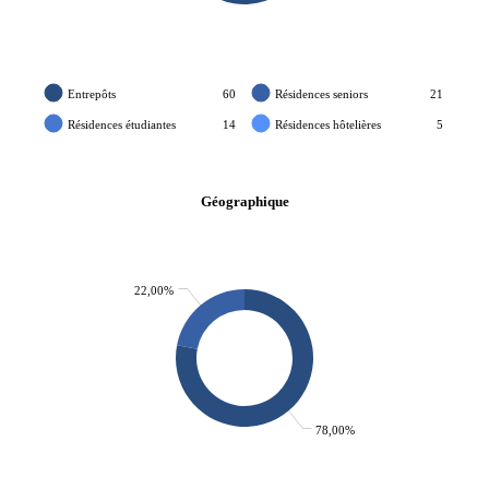
Entrepôts
60
Résidences seniors
21
Résidences étudiantes
14
Résidences hôtelières
5
Géographique
22,00%
78,00%