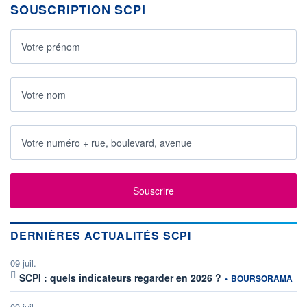
SOUSCRIPTION SCPI
Souscrire
DERNIÈRES ACTUALITÉS SCPI
09 juil.
information fournie par
SCPI : quels indicateurs regarder en 2026 ?
•
BOURSORAMA
09 juil.