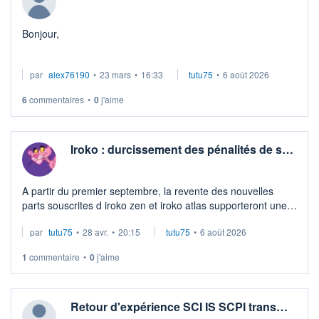
Bonjour,
Après échanges avec un conseiller en financement, il
par
alex76190
•
23 mars
•
16:33
tutu75
•
6 août 2026
semble très compliqué de faire financer par un emprunt
bancaire (je ne comprends vraiment pas la raison) des parts
6
commentaires
•
0
j'aime
de SCPI en dém ...
Iroko : durcissement des pénalités de s…
A partir du premier septembre, la revente des nouvelles
parts souscrites d iroko zen et iroko atlas supporteront une
pénalité en cas de revente avant 6 ans contre
par
tutu75
•
28 avr.
•
20:15
tutu75
•
6 août 2026
respectivement 3 et 5 ans. Donc il ...
1
commentaire
•
0
j'aime
Retour d'expérience SCI IS SCPI trans…