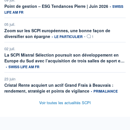
information fo
Point de gestion – ESG Tendances Pierre | Juin 2026
•
SWISS
LIFE AM FR
05 juil.
Zoom sur les SCPI européennes, une bonne façon de
information fournie par
diversifier son épargne
•
LE PARTICULIER
•
1
02 juil.
La SCPI Mistral Sélection poursuit son développement en
inf
Europe du Sud avec l’acquisition de trois salles de sport e…
•
SWISS LIFE AM FR
23 juin
Cristal Rente acquiert un actif Grand Frais à Beauvais :
information fournie par
rendement, stratégie et points de vigilance
•
PRIMALIANCE
Voir toutes les actualités SCPI