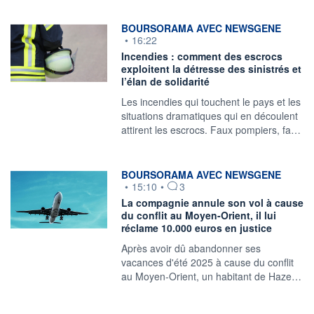
information fournie par
BOURSORAMA AVEC NEWSGENE
•
16:22
Incendies : comment des escrocs
exploitent la détresse des sinistrés et
l’élan de solidarité
Les incendies qui touchent le pays et les
situations dramatiques qui en découlent
attirent les escrocs. Faux pompiers, fa…
information fournie par
BOURSORAMA AVEC NEWSGENE
•
15:10
•
3
La compagnie annule son vol à cause
du conflit au Moyen-Orient, il lui
réclame 10.000 euros en justice
Après avoir dû abandonner ses
vacances d'été 2025 à cause du conflit
au Moyen-Orient, un habitant de Haze…