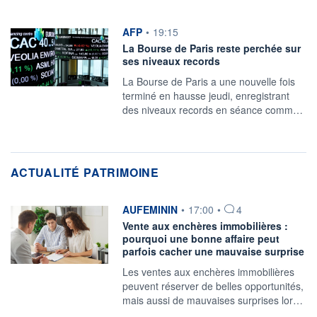
information fournie par
AFP
•
19:15
La Bourse de Paris reste perchée sur
ses niveaux records
La Bourse de Paris a une nouvelle fois
terminé en hausse jeudi, enregistrant
des niveaux records en séance comm…
ACTUALITÉ PATRIMOINE
information fournie par
AUFEMININ
•
17:00
•
4
Vente aux enchères immobilières :
pourquoi une bonne affaire peut
parfois cacher une mauvaise surprise
Les ventes aux enchères immobilières
peuvent réserver de belles opportunités,
mais aussi de mauvaises surprises lor…