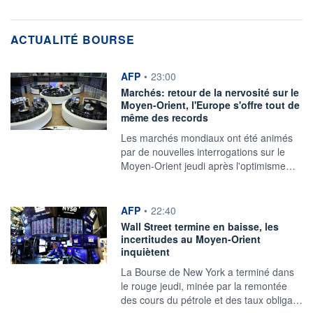
ACTUALITÉ BOURSE
information fournie par
AFP
•
23:00
Marchés: retour de la nervosité sur le
Moyen-Orient, l'Europe s'offre tout de
même des records
Les marchés mondiaux ont été animés
par de nouvelles interrogations sur le
Moyen-Orient jeudi après l'optimisme…
information fournie par
AFP
•
22:40
Wall Street termine en baisse, les
incertitudes au Moyen-Orient
inquiètent
La Bourse de New York a terminé dans
le rouge jeudi, minée par la remontée
des cours du pétrole et des taux obliga…