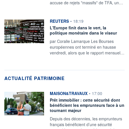
accuse de rejets "massifs" de TFA, un…
information fournie par
REUTERS
•
18:19
L'Europe finit dans le vert, la
politique monétaire dans le viseur
par Coralie Lamarque Les Bourses
européennes ont terminé en hausse
vendredi, alors que le rapport mensuel…
ACTUALITÉ PATRIMOINE
information fournie par
MAISON&TRAVAUX
•
17:00
Prêt immobilier : cette sécurité dont
bénéficient les emprunteurs face à un
tournant majeur
Depuis des décennies, les emprunteurs
français bénéficient d’une sécurité