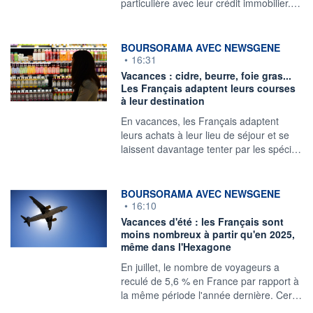
particulière avec leur crédit immobilier.…
information fournie par
BOURSORAMA AVEC NEWSGENE
•
16:31
Vacances : cidre, beurre, foie gras...
Les Français adaptent leurs courses
à leur destination
En vacances, les Français adaptent
leurs achats à leur lieu de séjour et se
laissent davantage tenter par les spéci…
information fournie par
BOURSORAMA AVEC NEWSGENE
•
16:10
Vacances d'été : les Français sont
moins nombreux à partir qu'en 2025,
même dans l'Hexagone
En juillet, le nombre de voyageurs a
reculé de 5,6 % en France par rapport à
la même période l'année dernière. Cer…