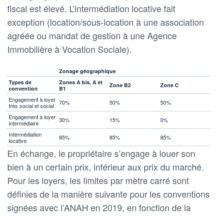
fiscal est élevé. L’intermédiation locative fait
exception (location/sous-location à une association
agréée ou mandat de gestion à une Agence
Immobilière à Vocation Sociale).
Zonage géographique
Types de
Zones A bis, A et
Zone B2
Zone C
convention
B1
Engagement à loyer
70%
50%
50%
très social et social
Engagement à loyer
30%
15%
0%
intermédiaire
Intermédiation
85%
85%
85%
locative
En échange, le propriétaire s’engage à louer son
bien à un certain prix, inférieur aux prix du marché.
Pour les loyers, les limites par mètre carré sont
définies de la manière suivante pour les conventions
signées avec l’ANAH en 2019, en fonction de la