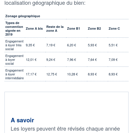
localisation géographique du bien:
Zonage géographique
Types de
convention
Reste de la
Zone A bis
Zone B1
Zone B2
Zone C
signée en
zone A
2019
Engagement
à loyer très
9,35 €
7,19 €
6,20 €
5,93 €
5,51 €
social
Engagement
à loyer
12,01 €
9,24 €
7,96 €
7,64 €
7,09 €
social
Engagement
à loyer
17,17 €
12,75 €
10,28 €
8,93 €
8,93 €
intermédiaire
A savoir
Les loyers peuvent être révisés chaque année