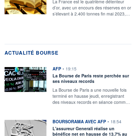
La France est le quatrième détenteur
d’or, avec un encours des réserves en or
s’élevant à 2.400 tonnes fin mai 2023,…
ACTUALITÉ BOURSE
information fournie par
AFP
•
19:15
La Bourse de Paris reste perchée sur
ses niveaux records
La Bourse de Paris a une nouvelle fois
terminé en hausse jeudi, enregistrant
des niveaux records en séance comm…
information fournie par
BOURSORAMA AVEC AFP
•
18:54
L'assureur Generali réalise un
bénéfice net en hausse de 13,7% au