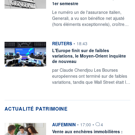
1er semestre
Le numéro un de l'assurance italien,
Generali, a vu son bénéfice net ajusté
(hors éléments exceptionnels), croître…
information fournie par
REUTERS
•
18:43
L'Europe finit sur de faibles
variations, le Moyen-Orient inquiète
de nouveau
par Claude Chendjou Les Bourses
européennes ont terminé sur de faibles
variations, tandis que Wall Street était ‌l…
ACTUALITÉ PATRIMOINE
information fournie par
AUFEMININ
•
17:00
•
4
Vente aux enchères immobilières :