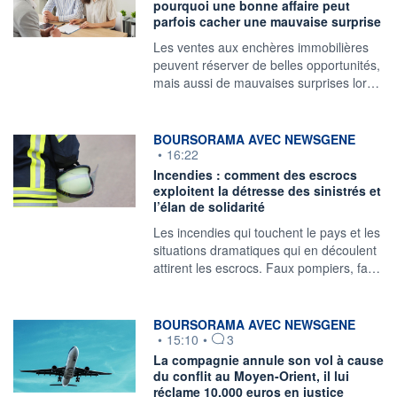
pourquoi une bonne affaire peut
parfois cacher une mauvaise surprise
Les ventes aux enchères immobilières
peuvent réserver de belles opportunités,
mais aussi de mauvaises surprises lor…
information fournie par
BOURSORAMA AVEC NEWSGENE
•
16:22
Incendies : comment des escrocs
exploitent la détresse des sinistrés et
l’élan de solidarité
Les incendies qui touchent le pays et les
situations dramatiques qui en découlent
attirent les escrocs. Faux pompiers, fa…
information fournie par
BOURSORAMA AVEC NEWSGENE
•
15:10
•
3
La compagnie annule son vol à cause
du conflit au Moyen-Orient, il lui
réclame 10.000 euros en justice