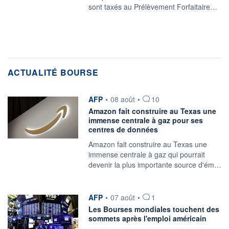
sont taxés au Prélèvement Forfaitaire…
ACTUALITÉ BOURSE
information fournie par
AFP
•
08 août
•
10
Amazon fait construire au Texas une
immense centrale à gaz pour ses
centres de données
Amazon fait construire au Texas une
immense centrale à gaz qui pourrait
devenir la plus importante source d'ém…
information fournie par
AFP
•
07 août
•
1
Les Bourses mondiales touchent des
sommets après l'emploi américain