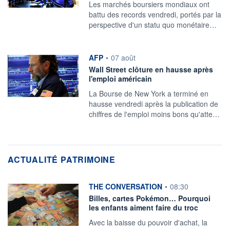
Les marchés boursiers mondiaux ont
battu des records vendredi, portés par la
perspective d'un statu quo monétaire…
information fournie par
AFP
•
07 août
Wall Street clôture en hausse après
l'emploi américain
La Bourse de New York a terminé en
hausse vendredi après la publication de
chiffres de l'emploi moins bons qu'atte…
ACTUALITÉ PATRIMOINE
information fournie par
THE CONVERSATION
•
08:30
Billes, cartes Pokémon… Pourquoi
les enfants aiment faire du troc
Avec la baisse du pouvoir d'achat, la