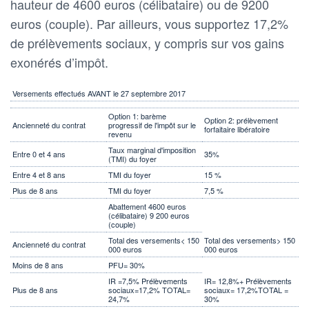
hauteur de 4600 euros (célibataire) ou de 9200
euros (couple). Par ailleurs, vous supportez 17,2%
de prélèvements sociaux, y compris sur vos gains
exonérés d’impôt.
Versements effectués AVANT le 27 septembre 2017
Option 1: barème
Option 2: prélèvement
Ancienneté du contrat
progressif de l'impôt sur le
forfaitaire libératoire
revenu
Taux marginal d'imposition
Entre 0 et 4 ans
35%
(TMI) du foyer
Entre 4 et 8 ans
TMI du foyer
15 %
Plus de 8 ans
TMI du foyer
7,5 %
Abattement 4600 euros
(célibataire) 9 200 euros
(couple)
Total des versements< 150
Total des versements> 150
Ancienneté du contrat
000 euros
000 euros
Moins de 8 ans
PFU= 30%
IR =7,5% Prélèvements
IR= 12,8%+ Prélèvements
Plus de 8 ans
sociaux=17,2% TOTAL=
sociaux= 17,2%TOTAL =
24,7%
30%