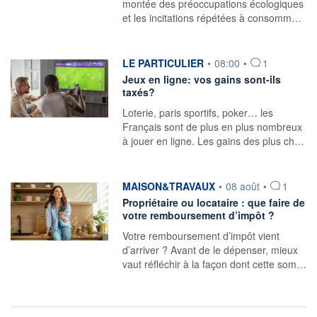
montée des préoccupations écologiques
et les incitations répétées à consomm…
information fournie par
LE PARTICULIER
•
08:00
•
1
Jeux en ligne: vos gains sont-ils
taxés?
Loterie, paris sportifs, poker… les
Français sont de plus en plus nombreux
à jouer en ligne. Les gains des plus ch…
information fournie par
MAISON&TRAVAUX
•
08 août
•
1
Propriétaire ou locataire : que faire de
votre remboursement d’impôt ?
Votre remboursement d’impôt vient
d’arriver ? Avant de le dépenser, mieux
vaut réfléchir à la façon dont cette som…