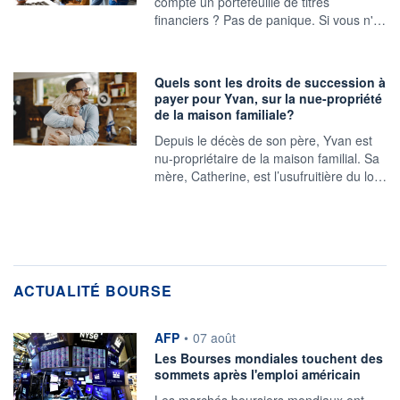
compte un portefeuille de titres
financiers ? Pas de panique. Si vous n'…
Quels sont les droits de succession à
payer pour Yvan, sur la nue-propriété
de la maison familiale?
Depuis le décès de son père, Yvan est
nu-propriétaire de la maison familial. Sa
mère, Catherine, est l’usufruitière du lo…
ACTUALITÉ BOURSE
information fournie par
AFP
•
07 août
Les Bourses mondiales touchent des
sommets après l'emploi américain
Les marchés boursiers mondiaux ont