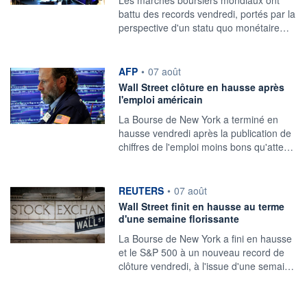
battu des records vendredi, portés par la
perspective d'un statu quo monétaire…
information fournie par
AFP
•
07 août
Wall Street clôture en hausse après
l'emploi américain
La Bourse de New York a terminé en
hausse vendredi après la publication de
chiffres de l'emploi moins bons qu'atte…
information fournie par
REUTERS
•
07 août
Wall Street finit en hausse au terme
d'une semaine florissante
La Bourse de New York a fini ‌en hausse
et le S&P 500 à un nouveau record de
clôture vendredi, à l'issue d'une semai…