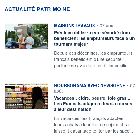
ACTUALITÉ PATRIMOINE
information fournie par
MAISON&TRAVAUX
•
07 août
Prêt immobilier : cette sécurité dont
bénéficient les emprunteurs face à un
tournant majeur
Depuis des décennies, les emprunteurs
français bénéficient d’une sécurité
particulière avec leur crédit immobilier.…
information fournie par
BOURSORAMA AVEC NEWSGENE
•
07
août
Vacances : cidre, beurre, foie gras...
Les Français adaptent leurs courses
à leur destination
En vacances, les Français adaptent
leurs achats à leur lieu de séjour et se
laissent davantage tenter par les spéci…