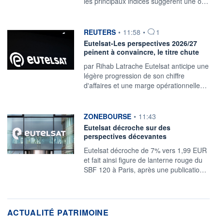
les principaux indices suggèrent une o…
information fournie par
REUTERS
•
11:58
•
1
Eutelsat-Les perspectives 2026/27
peinent à convaincre, le titre chute
par Rihab Latrache Eutelsat anticipe une
légère progression ‌de son chiffre
d'affaires et une marge opérationnelle…
information fournie par
ZONEBOURSE
•
11:43
Eutelsat décroche sur des
perspectives décevantes
Eutelsat décroche de 7% vers 1,99 EUR
et fait ainsi figure de lanterne rouge du
SBF 120 à Paris, après une publicatio…
ACTUALITÉ PATRIMOINE