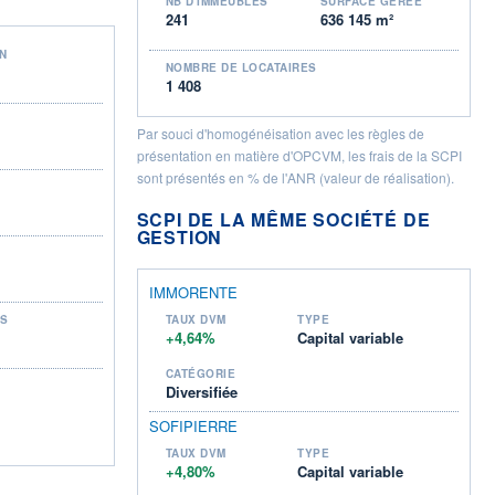
NB D'IMMEUBLES
SURFACE GÉRÉE
241
636 145 m²
ON
NOMBRE DE LOCATAIRES
1 408
Par souci d'homogénéisation avec les règles de
présentation en matière d'OPCVM, les frais de la SCPI
sont présentés en % de l'ANR (valeur de réalisation).
SCPI DE LA MÊME SOCIÉTÉ DE
GESTION
IMMORENTE
TS
TAUX DVM
TYPE
+4,64%
Capital variable
CATÉGORIE
Diversifiée
SOFIPIERRE
TAUX DVM
TYPE
+4,80%
Capital variable