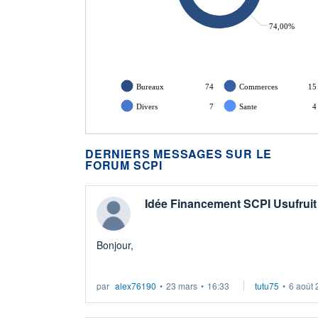
74,00%
Bureaux
74
Commerces
15
Divers
7
Sante
4
DERNIERS MESSAGES SUR LE
FORUM SCPI
Idée Financement SCPI Usufrui
Bonjour,
Après échanges avec un conseiller en financemen
par
alex76190
•
23 mars
•
16:33
tutu75
•
6 août
faire financer par un emprunt bancaire (je ne co
raison) des parts de SCPI en dém ...