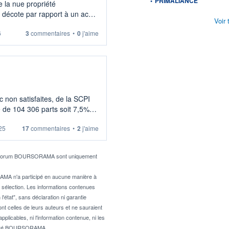
•
PRIMALIANCE
e la nue propriété
écote par rapport à un achat
Voir 
6
3
commentaires
•
0
j'aime
 non satisfaites, de la SCPI
e de 104 306 parts soit 7,5%
25
17
commentaires
•
2
j'aime
le forum BOURSORAMA sont uniquement
AMA n'a participé en aucune manière à
r sélection. Les informations contenues
'état", sans déclaration ni garantie
nt celles de leurs auteurs et ne sauraient
icables, ni l'information contenue, ni les
bilité BOURSORAMA.