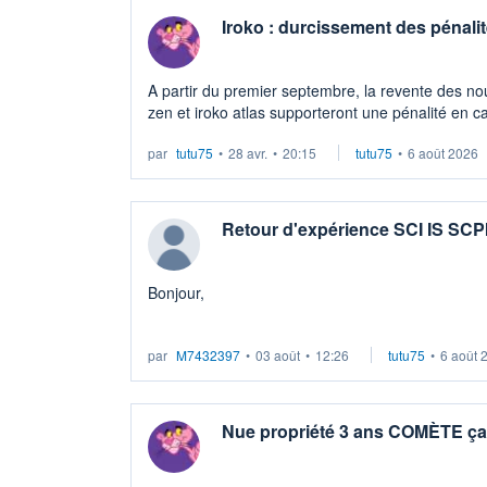
Iroko : durcissement des pénalit
A partir du premier septembre, la revente des nou
zen et iroko atlas supporteront une pénalité en c
contre respectivement 3 et 5 ans. Donc il ...
par
tutu75
•
28 avr.
•
20:15
tutu75
•
6 août 2026
Retour d'expérience SCI IS SCP
Bonjour,
J'envisage de créer une SCI à l'is avec des SCPI
par
M7432397
•
03 août
•
12:26
tutu75
•
6 août 
transmission. Est-ce que vous avez déjà vu ce 
Bien à vous
Nue propriété 3 ans COMÈTE ça