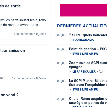
és de sortie
velles parts souscrites d iroko
as de revente avant 6 ans
DERNIÈRES ACTUALITÉ
1
commentaire
•
0
j'aime
09 juil.
SCPI : quels indicate
information fournie par
•
BOURSORAMA
Point de gestion – ESG
09 juil.
I transmission
information fournie par
•
SWISS LIFE AM FR
Zoom sur les SCPI euro
05 juil.
épargne
information fournie par
•
LE PARTICULIER
•
1
 dans une optique de
2026
5
commentaires
•
0
j'aime
type de montage?
La SCPI Mistral Sélect
02 juil.
Sud avec l’acquisition
information fournie par
•
SWISS LIFE AM FR
 se vend ?
Cristal Rente acquiert 
23 juin
stratégie et points de v
information fournie par