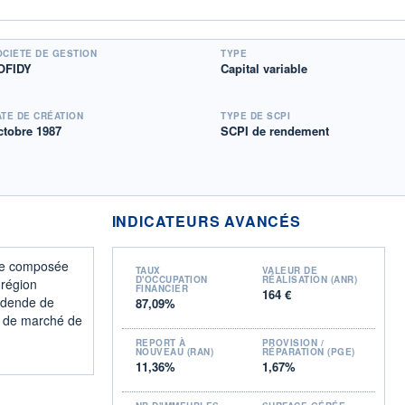
OCIÉTÉ DE GESTION
TYPE
OFIDY
Capital variable
ATE DE CRÉATION
TYPE DE SCPI
ctobre 1987
SCPI de rendement
INDICATEURS AVANCÉS
ble composée
TAUX
VALEUR DE
D'OCCUPATION
RÉALISATION (ANR)
 région
FINANCIER
164 €
vidende de
87,09%
ur de marché de
REPORT À
PROVISION /
NOUVEAU (RAN)
RÉPARATION (PGE)
11,36%
1,67%