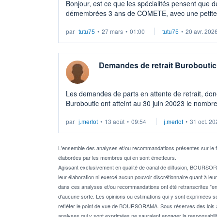
Bonjour, est ce que les spécialités pensent que d
démembrées 3 ans de COMETE, avec une petite d
direct de nue propriété, trouverait facilement u ...
par
tutu75
•
27 mars
•
01:00
tutu75
•
20 avr. 202
Demandes de retrait Buroboutic
Les demandes de parts en attente de retrait, donc
Buroboutic ont atteint au 30 juin 20023 le nombr
du capital. Mais pour Fiducial Gérance : nou ...
par
j.merlot
•
13 août
•
09:54
j.merlot
•
31 oct. 20
L'ensemble des analyses et/ou recommandations présentes sur 
élaborées par les membres qui en sont émetteurs.
Agissant exclusivement en qualité de canal de diffusion, BOURSOR
leur élaboration ni exercé aucun pouvoir discrétionnaire quant à leu
dans ces analyses et/ou recommandations ont été retranscrites "en l
d'aucune sorte. Les opinions ou estimations qui y sont exprimées so
refléter le point de vue de BOURSORAMA. Sous réserves des lois appl
analyses qui y sont exprimées ne sauraient engager la responsa