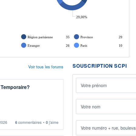
29,00%
Région parisienne
35
Province
29
Etranger
26
Paris
10
SOUSCRIPTION SCPI
Voir tous les forums
t Temporaire?
t, il semble très compliqué de
 2026
6
commentaires
•
0
j'aime
mprends vraiment pas la