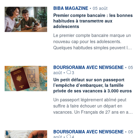
information fournie par
BIBA MAGAZINE
•
05 août
Premier compte bancaire : les bonnes
habitudes à transmettre aux
adolescents
Le premier compte bancaire marque un
nouveau cap pour les adolescents.
Quelques habitudes simples peuvent l…
information fournie par
BOURSORAMA AVEC NEWSGENE
•
05
août
•
3
Un petit défaut sur son passeport
l’empêche d’embarquer, la famille
privée de ses vacances à 3.000 euros
Un passeport légèrement abîmé peut
suffire à faire échouer un départ en
vacances. Un Français de 27 ans en a…
information fournie par
BOURSORAMA AVEC NEWSGENE
•
05
août
•
4