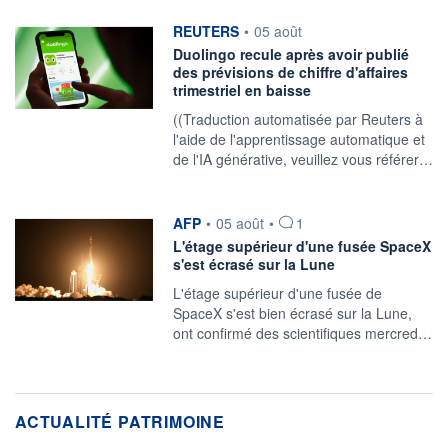
information fournie par
REUTERS
•
05 août
Duolingo recule après avoir publié
des prévisions de chiffre d'affaires
trimestriel en baisse
((Traduction automatisée par Reuters à
l'aide de l'apprentissage automatique et
de l'IA générative, veuillez vous référer…
information fournie par
AFP
•
05 août
•
1
L'étage supérieur d'une fusée SpaceX
s'est écrasé sur la Lune
L'étage supérieur d'une fusée de
SpaceX s'est bien écrasé sur la Lune,
ont confirmé des scientifiques mercred…
ACTUALITÉ PATRIMOINE