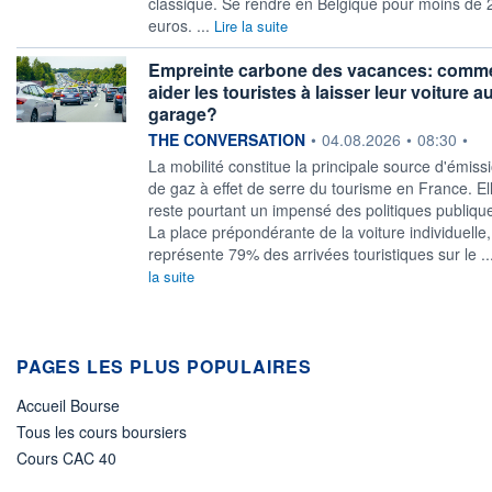
classique. Se rendre en Belgique pour moins de 
euros. ...
Lire la suite
Empreinte carbone des vacances: comm
aider les touristes à laisser leur voiture a
garage?
information fournie par
THE CONVERSATION
•
04.08.2026
•
08:30
•
La mobilité constitue la principale source d'émiss
de gaz à effet de serre du tourisme en France. El
reste pourtant un impensé des politiques publiqu
La place prépondérante de la voiture individuelle,
représente 79% des arrivées touristiques sur le ..
la suite
PAGES LES PLUS POPULAIRES
Accueil Bourse
Tous les cours boursiers
Cours CAC 40