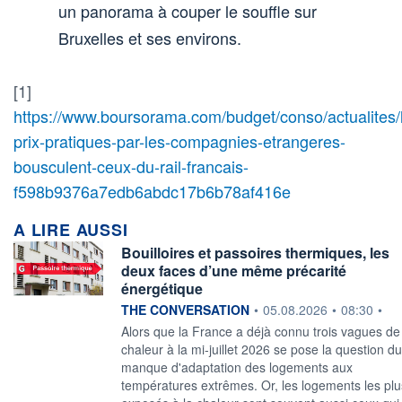
un panorama à couper le souffle sur
Bruxelles et ses environs.
[1]
https://www.boursorama.com/budget/conso/actualites/
prix-pratiques-par-les-compagnies-etrangeres-
bousculent-ceux-du-rail-francais-
f598b9376a7edb6abdc17b6b78af416e
A LIRE AUSSI
Bouilloires et passoires thermiques, les
deux faces d’une même précarité
énergétique
information fournie par
THE CONVERSATION
•
05.08.2026
•
08:30
•
Alors que la France a déjà connu trois vagues de
chaleur à la mi-juillet 2026 se pose la question du
manque d'adaptation des logements aux
températures extrêmes. Or, les logements les plu