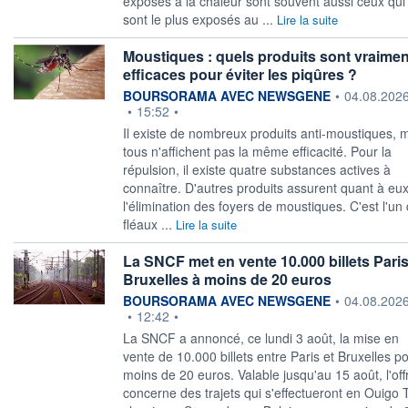
exposés à la chaleur sont souvent aussi ceux qui
sont le plus exposés au ...
Lire la suite
Moustiques : quels produits sont vraimen
efficaces pour éviter les piqûres ?
information fournie par
BOURSORAMA AVEC NEWSGENE
•
04.08.202
•
15:52
•
Il existe de nombreux produits anti-moustiques, 
tous n'affichent pas la même efficacité. Pour la
répulsion, il existe quatre substances actives à
connaître. D'autres produits assurent quant à eu
l'élimination des foyers de moustiques. C'est l'un
fléaux ...
Lire la suite
La SNCF met en vente 10.000 billets Paris
Bruxelles à moins de 20 euros
information fournie par
BOURSORAMA AVEC NEWSGENE
•
04.08.202
•
12:42
•
La SNCF a annoncé, ce lundi 3 août, la mise en
vente de 10.000 billets entre Paris et Bruxelles p
moins de 20 euros. Valable jusqu'au 15 août, l'off
concerne des trajets qui s'effectueront en Ouigo 