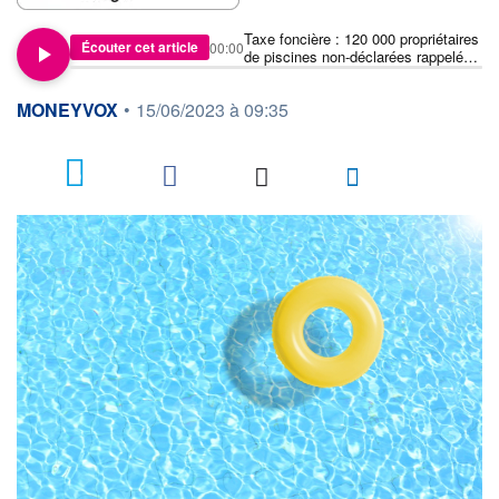
Taxe foncière : 120 000 propriétaires
Écouter cet article
00:00
de piscines non-déclarées rappelés
à l'ordre
information fournie par
MONEYVOX
•
15/06/2023 à 09:35
19