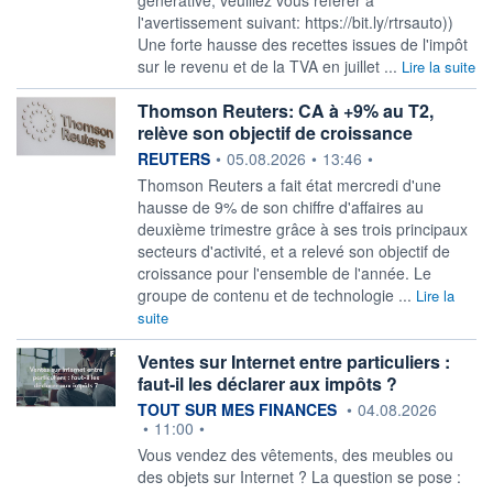
l'avertissement suivant: https://bit.ly/rtrsauto))
Une forte hausse des recettes issues de l'impôt
sur le revenu et de la TVA en juillet ...
Lire la suite
Thomson Reuters: CA à +9% au T2,
relève son objectif de croissance
information fournie par
REUTERS
•
05.08.2026
•
13:46
•
Thomson Reuters a fait état ‌mercredi d'une
hausse de 9% de son chiffre d'affaires au
deuxième trimestre ​grâce à ses trois principaux
secteurs d'activité, et a relevé son objectif de
croissance pour l'ensemble de l'année. Le
groupe de contenu et de technologie ...
Lire la
suite
Ventes sur Internet entre particuliers :
faut-il les déclarer aux impôts ?
information fournie par
TOUT SUR MES FINANCES
•
04.08.2026
•
11:00
•
Vous vendez des vêtements, des meubles ou
des objets sur Internet ? La question se pose :