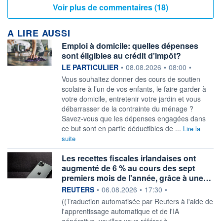
Voir plus de commentaires (18)
A LIRE AUSSI
Emploi à domicile: quelles dépenses
sont éligibles au crédit d'impôt?
information fournie par
LE PARTICULIER
•
08.08.2026
•
08:00
•
Vous souhaitez donner des cours de soutien
scolaire à l’un de vos enfants, le faire garder à
votre domicile, entretenir votre jardin et vous
débarrasser de la contrainte du ménage ?
Savez-vous que les dépenses engagées dans
ce but sont en partie déductibles de ...
Lire la
suite
Les recettes fiscales irlandaises ont
augmenté de 6 % au cours des sept
premiers mois de l'année, grâce à une…
information fournie par
REUTERS
•
06.08.2026
•
17:30
•
((Traduction automatisée par Reuters à l'aide de
l'apprentissage automatique et de l'IA
générative, veuillez vous référer à