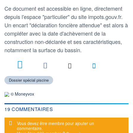
Ce document est accessible en ligne, directement
depuis l'espace "particulier" du site impots.gouv.fr.
Un encart "déclaration foncière attendue" est alors à
compléter avec la date d'achèvement de la
construction non-déclarée et ses caractéristiques,
notamment la surface du bassin.
19
Dossier spécial piscine
© Moneyvox
19 COMMENTAIRES
Message d'alerte
Vous devez être membre pour ajouter un
commentaire.