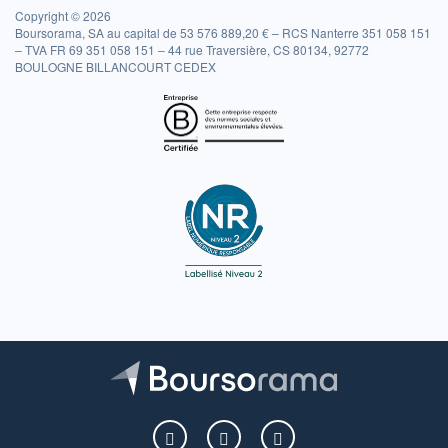
Copyright © 2026
Boursorama, SA au capital de 53 576 889,20 € – RCS Nanterre 351 058 151
– TVA FR 69 351 058 151 – 44 rue Traversière, CS 80134, 92772
BOULOGNE BILLANCOURT CEDEX
Boursorama sur Facebook
Boursorama sur X
Boursorama sur Youtu