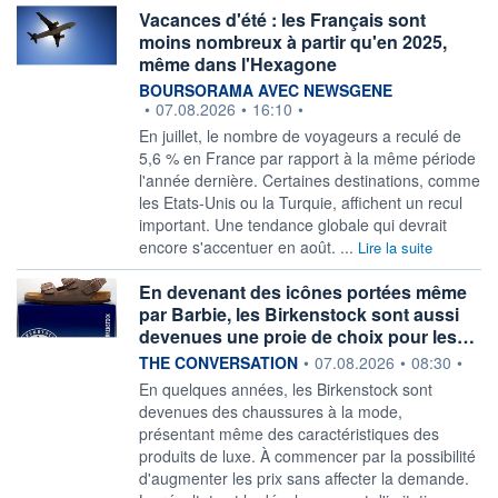
Vacances d'été : les Français sont
moins nombreux à partir qu'en 2025,
même dans l'Hexagone
information fournie par
BOURSORAMA AVEC NEWSGENE
•
07.08.2026
•
16:10
•
En juillet, le nombre de voyageurs a reculé de
5,6 % en France par rapport à la même période
l'année dernière. Certaines destinations, comme
les Etats-Unis ou la Turquie, affichent un recul
important. Une tendance globale qui devrait
encore s'accentuer en août. ...
Lire la suite
En devenant des icônes portées même
par Barbie, les Birkenstock sont aussi
devenues une proie de choix pour les…
information fournie par
THE CONVERSATION
•
07.08.2026
•
08:30
•
En quelques années, les Birkenstock sont
devenues des chaussures à la mode,
présentant même des caractéristiques des
produits de luxe. À commencer par la possibilité
d'augmenter les prix sans affecter la demande.