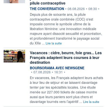
pilule contraceptive
information fournie par
THE CONVERSATION
•
08.08.2026
•
08:30
•
Depuis plus de soixante ans, la pilule
contraceptive orale combinée (COC) s'est
imposée comme le symbole ultime de la
libération féminine: une innovation médicale
majeure ayant dissocié sexualité et procréation,
et profondément transformé le paysage social
du XXe ...
Lire la suite
Vacances : cidre, beurre, foie gras... Les
Français adaptent leurs courses à leur
destination
information fournie par
BOURSORAMA AVEC NEWSGENE
•
07.08.2026
•
16:31
•
En vacances, les Français adaptent leurs achats
à leur lieu de séjour et se laissent davantage
tenter par les spécialités locales. Une étude
menée sur 227.000 tickets de caisse montre
aussi que leurs paniers sont plus chers et
davantage tournés vers l’apéritif ...
Lire la suite