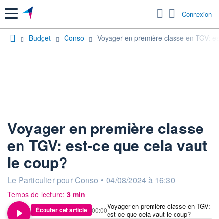
Menu
Connexion
Budget
Conso
Voyager en première classe en TGV: es
Voyager en première classe
en TGV: est-ce que cela vaut
le coup?
information fournie par
Le Particulier pour Conso
•
04/08/2024 à 16:30
Temps de lecture:
3 min
Voyager en première classe en TGV:
Écouter cet article
00:00
est-ce que cela vaut le coup?