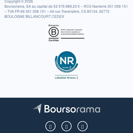
Copyright © 2026
Boursorama, SA au capital de 53 576 889,20 € – RCS Nanterre 351 058 151
– TVA FR 69 351 058 151 – 44 rue Traversière, CS 80134, 92772
BOULOGNE BILLANCOURT CEDEX
Boursorama sur Facebook
Boursorama sur X
Boursorama sur Youtu