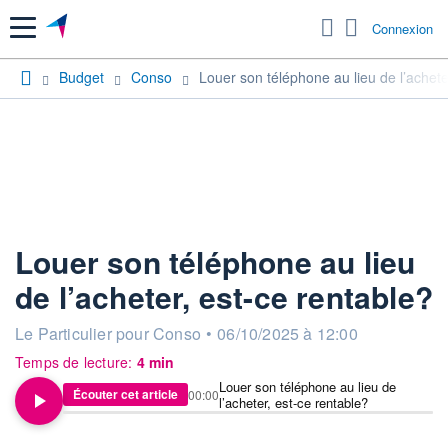
Menu
Connexion
Budget
Conso
Louer son téléphone au lieu de l’achete
Louer son téléphone au lieu
de l’acheter, est-ce rentable?
information fournie par
Le Particulier pour Conso
•
06/10/2025 à 12:00
Temps de lecture:
4 min
Louer son téléphone au lieu de
Écouter cet article
00:00
l’acheter, est-ce rentable?