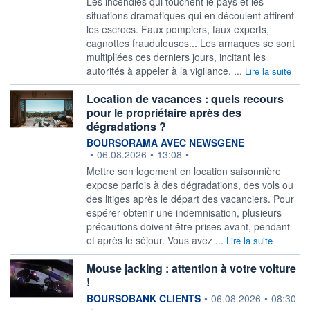
Les incendies qui touchent le pays et les
situations dramatiques qui en découlent attirent
les escrocs. Faux pompiers, faux experts,
cagnottes frauduleuses... Les arnaques se sont
multipliées ces derniers jours, incitant les
autorités à appeler à la vigilance. ...
Lire la suite
Location de vacances : quels recours
pour le propriétaire après des
dégradations ?
information fournie par
BOURSORAMA AVEC NEWSGENE
•
06.08.2026
•
13:08
•
Mettre son logement en location saisonnière
expose parfois à des dégradations, des vols ou
des litiges après le départ des vacanciers. Pour
espérer obtenir une indemnisation, plusieurs
précautions doivent être prises avant, pendant
et après le séjour. Vous avez ...
Lire la suite
Mouse jacking : attention à votre voiture
!
information fournie par
BOURSOBANK CLIENTS
•
06.08.2026
•
08:30