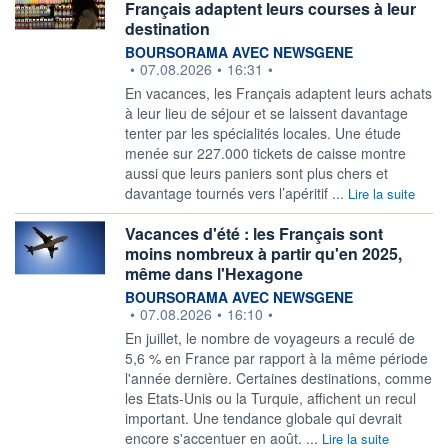
Français adaptent leurs courses à leur
destination
information fournie par
BOURSORAMA AVEC NEWSGENE
•
07.08.2026
•
16:31
•
En vacances, les Français adaptent leurs achats
à leur lieu de séjour et se laissent davantage
tenter par les spécialités locales. Une étude
menée sur 227.000 tickets de caisse montre
aussi que leurs paniers sont plus chers et
davantage tournés vers l’apéritif ...
Lire la suite
Vacances d'été : les Français sont
moins nombreux à partir qu'en 2025,
même dans l'Hexagone
information fournie par
BOURSORAMA AVEC NEWSGENE
•
07.08.2026
•
16:10
•
En juillet, le nombre de voyageurs a reculé de
5,6 % en France par rapport à la même période
l'année dernière. Certaines destinations, comme
les Etats-Unis ou la Turquie, affichent un recul
important. Une tendance globale qui devrait
encore s'accentuer en août. ...
Lire la suite