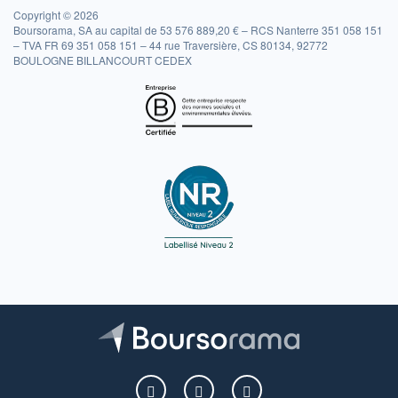
Copyright © 2026
Boursorama, SA au capital de 53 576 889,20 € – RCS Nanterre 351 058 151
– TVA FR 69 351 058 151 – 44 rue Traversière, CS 80134, 92772
BOULOGNE BILLANCOURT CEDEX
Boursorama sur Facebook
Boursorama sur X
Boursorama sur Youtu