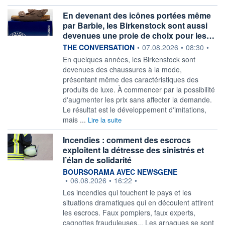
En devenant des icônes portées même
par Barbie, les Birkenstock sont aussi
devenues une proie de choix pour les…
information fournie par
THE CONVERSATION
•
07.08.2026
•
08:30
•
En quelques années, les Birkenstock sont
devenues des chaussures à la mode,
présentant même des caractéristiques des
produits de luxe. À commencer par la possibilité
d'augmenter les prix sans affecter la demande.
Le résultat est le développement d'imitations,
mais ...
Lire la suite
Incendies : comment des escrocs
exploitent la détresse des sinistrés et
l’élan de solidarité
information fournie par
BOURSORAMA AVEC NEWSGENE
•
06.08.2026
•
16:22
•
Les incendies qui touchent le pays et les
situations dramatiques qui en découlent attirent
les escrocs. Faux pompiers, faux experts,
cagnottes frauduleuses... Les arnaques se sont