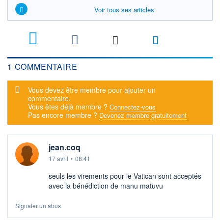
Voir tous ses articles
1
1 COMMENTAIRE
Message d'alerte
Vous devez être membre pour ajouter un
commentaire.
Vous êtes déjà membre ?
Connectez-vous
Pas encore membre ?
Devenez membre gratuitement
jean.coq
17 avril
•
08:41
seuls les virements pour le Vatican sont acceptés
avec la bénédiction de manu matuvu
Signaler un abus