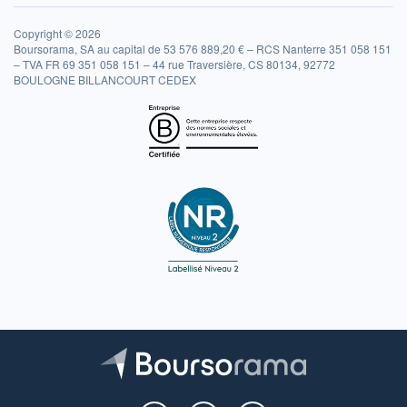
Copyright © 2026
Boursorama, SA au capital de 53 576 889,20 € – RCS Nanterre 351 058 151
– TVA FR 69 351 058 151 – 44 rue Traversière, CS 80134, 92772
BOULOGNE BILLANCOURT CEDEX