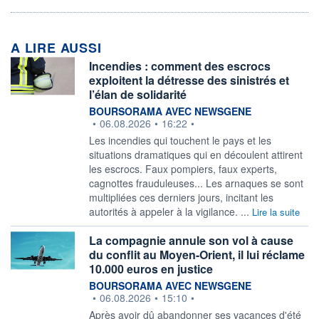
A LIRE AUSSI
Incendies : comment des escrocs
exploitent la détresse des sinistrés et
l’élan de solidarité
information fournie par
BOURSORAMA AVEC NEWSGENE
•
06.08.2026
•
16:22
•
Les incendies qui touchent le pays et les
situations dramatiques qui en découlent attirent
les escrocs. Faux pompiers, faux experts,
cagnottes frauduleuses... Les arnaques se sont
multipliées ces derniers jours, incitant les
autorités à appeler à la vigilance. ...
Lire la suite
La compagnie annule son vol à cause
du conflit au Moyen-Orient, il lui réclame
10.000 euros en justice
information fournie par
BOURSORAMA AVEC NEWSGENE
•
06.08.2026
•
15:10
•
Après avoir dû abandonner ses vacances d'été