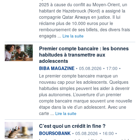
2025 à cause du conflit au Moyen-Orient, un
habitant de Hazebrouck (Nord) a assigné la
compagnie Qatar Airways en justice. Il lui
réclame plus de 10.000 euros pour le
remboursement de ses billets, des divers frais
engagés ...
Lire la suite
Premier compte bancaire : les bonnes
habitudes à transmettre aux
adolescents
information fournie par
BIBA MAGAZINE
•
05.08.2026
•
17:00
•
Le premier compte bancaire marque un
nouveau cap pour les adolescents. Quelques
habitudes simples peuvent les aider à devenir
plus autonomes. L’ouverture d’un premier
compte bancaire marque souvent une nouvelle
étape dans la vie d’un adolescent. Avec une
carte ...
Lire la suite
C’est quoi un crédit in fine ?
information fournie par
BOURSOBANK
•
05.08.2026
•
16:00
•