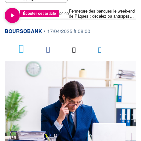
Fermeture des banques le week-end
Écouter cet article
00:00
de Pâques : décalez ou anticipez
vos paiements !
information fournie par
BOURSOBANK
•
17/04/2025 à 08:00
1