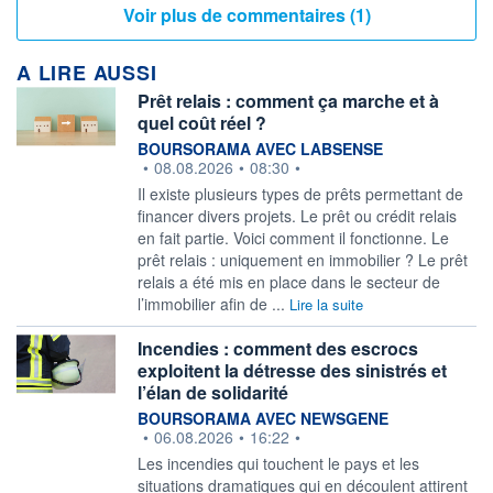
Voir plus de commentaires (1)
A LIRE AUSSI
Prêt relais : comment ça marche et à
quel coût réel ?
information fournie par
BOURSORAMA AVEC LABSENSE
•
08.08.2026
•
08:30
•
Il existe plusieurs types de prêts permettant de
financer divers projets. Le prêt ou crédit relais
en fait partie. Voici comment il fonctionne. Le
prêt relais : uniquement en immobilier ? Le prêt
relais a été mis en place dans le secteur de
l’immobilier afin de ...
Lire la suite
Incendies : comment des escrocs
exploitent la détresse des sinistrés et
l’élan de solidarité
information fournie par
BOURSORAMA AVEC NEWSGENE
•
06.08.2026
•
16:22
•
Les incendies qui touchent le pays et les
situations dramatiques qui en découlent attirent