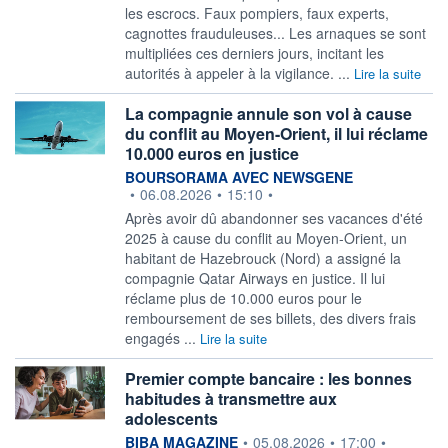
les escrocs. Faux pompiers, faux experts,
cagnottes frauduleuses... Les arnaques se sont
multipliées ces derniers jours, incitant les
autorités à appeler à la vigilance. ...
Lire la suite
La compagnie annule son vol à cause
du conflit au Moyen-Orient, il lui réclame
10.000 euros en justice
information fournie par
BOURSORAMA AVEC NEWSGENE
•
06.08.2026
•
15:10
•
Après avoir dû abandonner ses vacances d'été
2025 à cause du conflit au Moyen-Orient, un
habitant de Hazebrouck (Nord) a assigné la
compagnie Qatar Airways en justice. Il lui
réclame plus de 10.000 euros pour le
remboursement de ses billets, des divers frais
engagés ...
Lire la suite
Premier compte bancaire : les bonnes
habitudes à transmettre aux
adolescents
information fournie par
BIBA MAGAZINE
•
05.08.2026
•
17:00
•