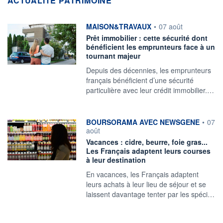
ACTUALITÉ PATRIMOINE
information fournie par
MAISON&TRAVAUX
•
07 août
Prêt immobilier : cette sécurité dont
bénéficient les emprunteurs face à un
tournant majeur
Depuis des décennies, les emprunteurs
français bénéficient d’une sécurité
particulière avec leur crédit immobilier.…
information fournie par
BOURSORAMA AVEC NEWSGENE
•
07
août
Vacances : cidre, beurre, foie gras...
Les Français adaptent leurs courses
à leur destination
En vacances, les Français adaptent
leurs achats à leur lieu de séjour et se
laissent davantage tenter par les spéci…