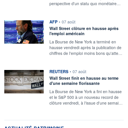
perspective d'un statu quo monétaire…
information fournie par
AFP
•
07 août
Wall Street clôture en hausse après
l'emploi américain
La Bourse de New York a terminé en
hausse vendredi après la publication de
chiffres de l'emploi moins bons qu'atte…
information fournie par
REUTERS
•
07 août
Wall Street finit en hausse au terme
d'une semaine florissante
La Bourse de New York a fini ‌en hausse
et le S&P 500 à un nouveau record de
clôture vendredi, à l'issue d'une semai…