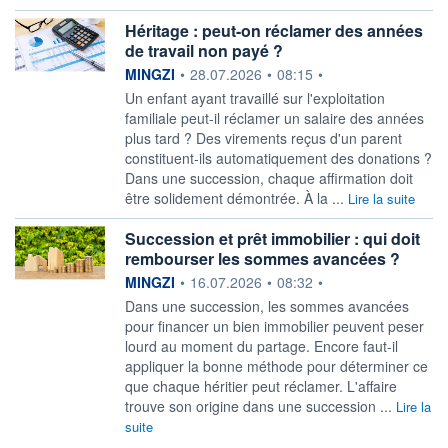
Héritage : peut-on réclamer des années
de travail non payé ?
information fournie par
MINGZI
•
28.07.2026
•
08:15
•
Un enfant ayant travaillé sur l'exploitation
familiale peut-il réclamer un salaire des années
plus tard ? Des virements reçus d'un parent
constituent-ils automatiquement des donations ?
Dans une succession, chaque affirmation doit
être solidement démontrée. À la ...
Lire la suite
Succession et prêt immobilier : qui doit
rembourser les sommes avancées ?
information fournie par
MINGZI
•
16.07.2026
•
08:32
•
Dans une succession, les sommes avancées
pour financer un bien immobilier peuvent peser
lourd au moment du partage. Encore faut-il
appliquer la bonne méthode pour déterminer ce
que chaque héritier peut réclamer. L'affaire
trouve son origine dans une succession ...
Lire la
suite