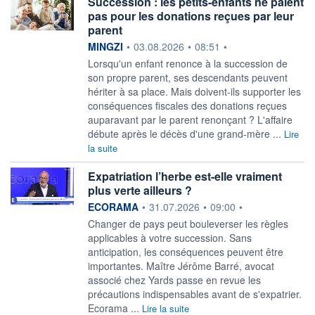
Succession : les petits-enfants ne paient
pas pour les donations reçues par leur
parent
information fournie par
MINGZI
•
03.08.2026
•
08:51
•
Lorsqu'un enfant renonce à la succession de
son propre parent, ses descendants peuvent
hériter à sa place. Mais doivent-ils supporter les
conséquences fiscales des donations reçues
auparavant par le parent renonçant ? L'affaire
débute après le décès d'une grand-mère ...
Lire
la suite
Expatriation l’herbe est-elle vraiment
plus verte ailleurs ?
information fournie par
ECORAMA
•
31.07.2026
•
09:00
•
Changer de pays peut bouleverser les règles
applicables à votre succession. Sans
anticipation, les conséquences peuvent être
importantes. Maître Jérôme Barré, avocat
associé chez Yards passe en revue les
précautions indispensables avant de s'expatrier.
Ecorama ...
Lire la suite