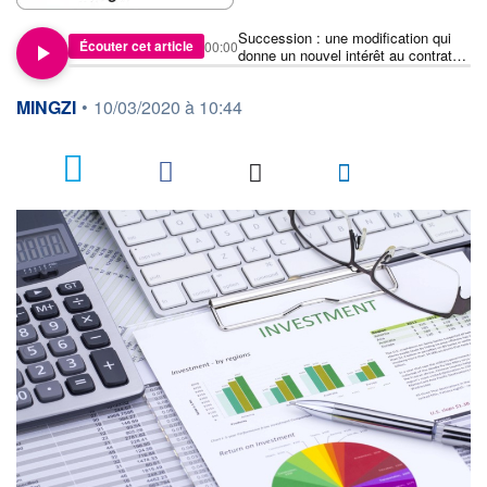
Succession : une modification qui
Écouter cet article
00:00
donne un nouvel intérêt au contrat
de capitalisation
information fournie par
MINGZI
•
10/03/2020 à 10:44